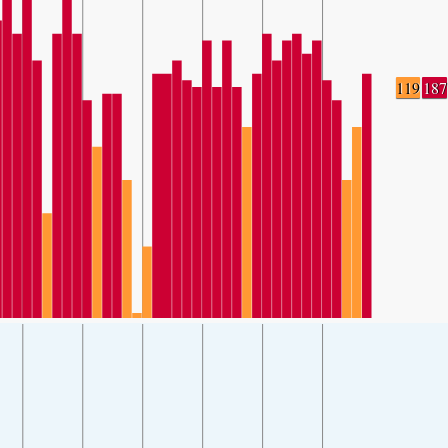
119
187