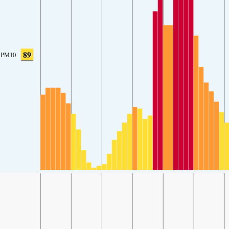
89
PM10