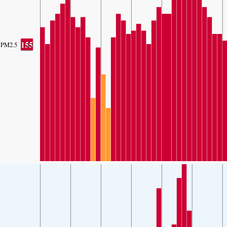
155
PM2.5