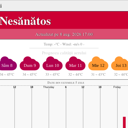
i
Nesănătos
Actualizat pe 8 aug. 2026 17:00
-
-
Temp:
°C
- Wind:
m/s 0 -
Prognoza calității aerului
Sâm 8
Dum 9
Lun 10
Mar 11
Mie 12
Joi 13
34
~
45°C
34
~
45°C
33
~
45°C
32
~
44°C
31
~
43°C
32
~
44°
Date din ultimele 5 zile