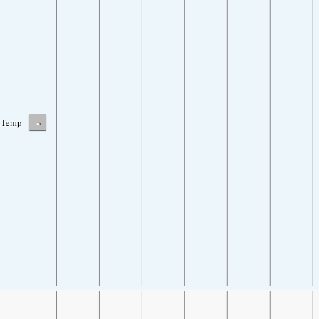
-
Temp