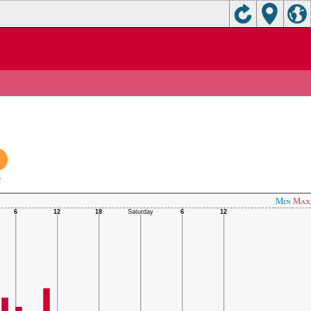
C
Min
Max