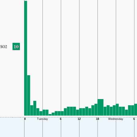
10
SO2