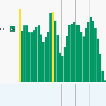
46
O3