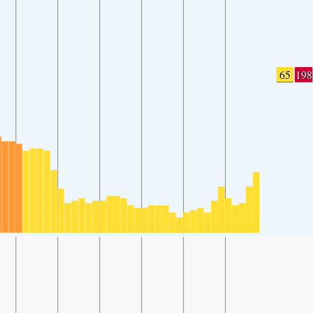
65
198