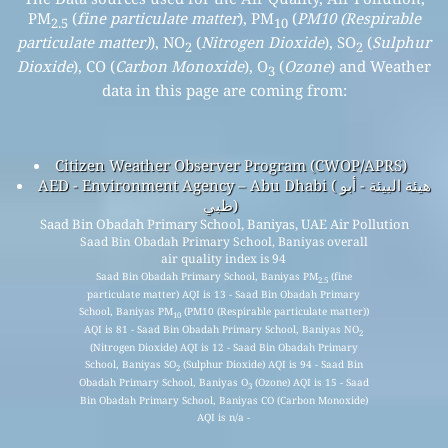
PM
(
fine particulate matter
), PM
(
PM10 (Respirable
2.5
10
particulate matter)
), NO
(
Nitrogen Dioxide
), SO
(
Sulphur
2
2
Dioxide
), CO (
Carbon Monoxide
), O
(
Ozone
) and Weather
3
data in this page are coming from:
Citizen Weather Observer Program (CWOP/APRS)
AED - Environment Agency – Abu Dhabi ( هيئة البيئة - أبو
ظبي)
Saad Bin Obadah Primary School, Baniyas, UAE Air Pollution
Saad Bin Obadah Primary School, Baniyas overall
air quality index is 94
Saad Bin Obadah Primary School, Baniyas PM
(fine
2.5
particulate matter) AQI is 13 - Saad Bin Obadah Primary
School, Baniyas PM
(PM10 (Respirable particulate matter))
10
AQI is 81 - Saad Bin Obadah Primary School, Baniyas NO
2
(Nitrogen Dioxide) AQI is 12 - Saad Bin Obadah Primary
School, Baniyas SO
(Sulphur Dioxide) AQI is 94 - Saad Bin
2
Obadah Primary School, Baniyas O
(Ozone) AQI is 15 - Saad
3
Bin Obadah Primary School, Baniyas CO (Carbon Monoxide)
AQI is n/a -