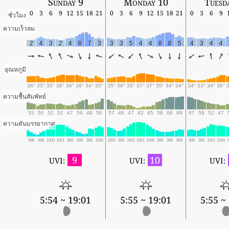
Sunday 9
Monday 10
Tuesd
0
3
6
9
12
15
18
21
0
3
6
9
12
15
18
21
0
3
6
9
ชั่วโมง
ความเร็วลม
2
4
3
2
4
8
7
3
3
3
5
4
4
8
8
5
4
3
4
4
อุณหภูมิ
36°
35°
35°
36°
36°
36°
34°
35°
35°
36°
35°
37°
37°
35°
34°
34°
34°
33°
34°
36°
ความชื้นสัมพัทธ์
53
50
52
52
47
56
48
56
57
48
47
42
45
58
68
69
67
59
52
47
ความดันบรรยากาศ
998
998
1000
1001
999
998
999
1000
1000
999
1001
1001
1000
998
998
999
999
999
1001
1000
9
10
UVI:
UVI:
UVI:
5:54 ~ 19:01
5:55 ~ 19:01
5:55 ~