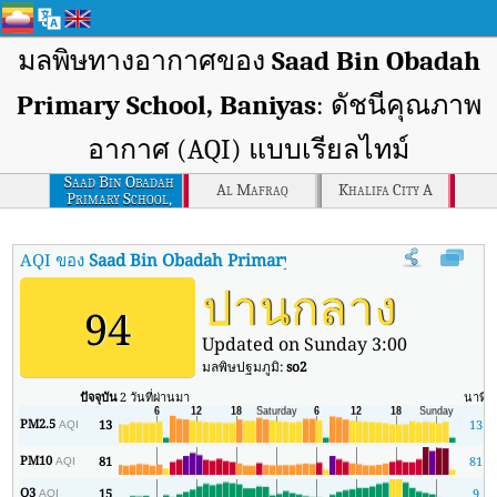
มลพิษทางอากาศของ
Saad Bin Obadah
Primary School, Baniyas
: ดัชนีคุณภาพ
อากาศ (AQI) แบบเรียลไทม์
Saad Bin Obadah
Al Mafraq
Khalifa City A
Primary School,
Baniyas
AQI ของ
Saad Bin Obadah Primary School, Baniyas
:
ดัชนีคุณภ
ปานกลาง
94
Updated on Sunday 3:00
มลพิษปฐมภูมิ:
so2
ปัจจุบัน
2 วันที่ผ่านมา
นาที
ส
PM2.5
13
13
AQI
PM10
81
81
AQI
O3
15
9
AQI