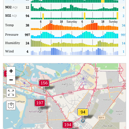
NO2
12
4
AQI
SO2
94
2
AQI
Temp
38
34
Pressure
997
995
Humidity
24
14
Wind
4
1
+
−