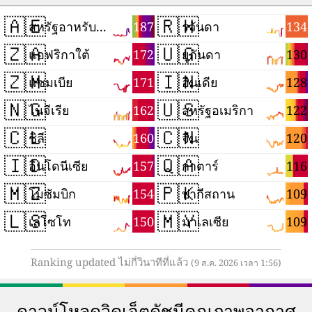
🇦🇪
🇷🇼
187
134
สหรัฐอาหรับเอมิเรตส์
รวันดา
🇿🇦
🇺🇬
172
130
แอฟริกาใต้
ยูกันดา
🇿🇲
🇮🇳
171
128
แซมเบีย
อินเดีย
🇳🇬
🇺🇸
162
122
ไนจีเรีย
สหรัฐอเมริกา
🇨🇱
🇨🇳
160
120
ชิลี
จีน
🇮🇩
🇶🇦
157
116
อินโดนีเซีย
กาตาร์
🇲🇿
🇵🇰
154
109
โมซัมบิก
ปากีสถาน
🇱🇸
🇲🇾
150
109
เลโซโท
มาเลเซีย
Ranking updated ไม่กี่วินาทีที่แล้ว
(9 ส.ค. 2026 เวลา 1:56)
ดาวน์โหลดวิดเจ็ตดัชนีคุณภาพอากาศ