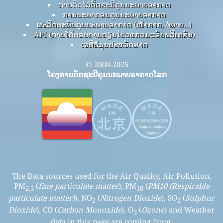
ການຄິດໄລ່ດັດຊະນີຄຸນນະພາບອາກາດ
ການພະຍາກອນຄຸນນະພາບອາກາດ
ຜະລິດຕະພັນຄຸນນະພາບອາກາດ (ໜ້າກາກ, ຈໍພາບ…)
API (ການໂຕ້ຕອບການຂຽນໂປລແກລມແອັບພລິເຄຊັນ)
ເວທີຂໍ້ມູນປະຫວັດສາດ
© 2008-2025
ໂຄງການດັດຊະນີຄຸນນະພາບອາກາດໂລກ
The Data sources used for the Air Quality, Air Pollution,
PM
(
fine particulate matter
), PM
(
PM10 (Respirable
2.5
10
particulate matter)
), NO
(
Nitrogen Dioxide
), SO
(
Sulphur
2
2
Dioxide
), CO (
Carbon Monoxide
), O
(
Ozone
) and Weather
3
data in this page are coming from: