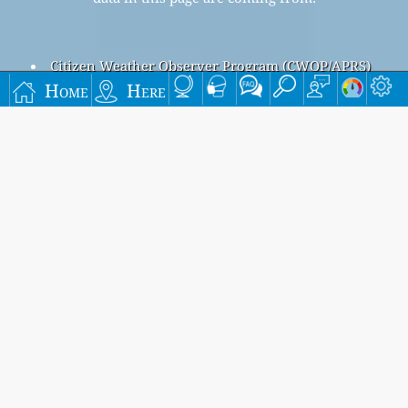
Citizen Weather Observer Program (CWOP/APRS)
Ilmanlaatu - Air Quality in finland
Home
Here
Turku Air Pollution
Turku overall air quality index is 33
Turku PM
(fine particulate matter) AQI is n/a - Turku PM
2.5
10
(PM10 (Respirable particulate matter)) AQI is 33 - Turku NO
2
(Nitrogen Dioxide) AQI is n/a - Turku SO
(Sulphur Dioxide)
2
AQI is n/a - Turku O
(Ozone) AQI is n/a - Turku CO (Carbon
3
Monoxide) AQI is n/a -
Signup for our free monthly mailing list, and get
notified when new articles are available.
submit
This page has been generated on Wednesday, Aug 5th 2026, 14:43 pm CST from jp2n