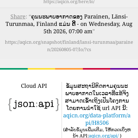
https://aqicn.org/here/lo/
Share
: “
ຄຸນນະພາບອາກາດຂອງ Parainen, Länsi-
Turunmaa, Finland ແມ່ນ
ດີ
- on Wednesday, Aug
5th 2026, 07:00 am
”
https://aqicn.org/snapshot/finland/lansi-turunmaa/paraine
n/20260805-07/lo/?cs
Cloud API
ຂໍ້​ມູນ​ສະ​ຖາ​ນີ​ຕິດ​ຕາມ​ຄຸນ​ນະ​
ພາບ​ອາ​ກາດ​ໃນ​ເວ​ລາ​ທີ່​ແທ້​ຈິງ​
ສາ​ມາດ​ເຂົ້າ​ເຖິງ​ເປັນ​ໂຄງ​ການ​
ໂດຍ​ການ​ນໍາ​ໃຊ້ url API ນີ້​:
aqicn.org/data-platform/a
pi/H8506
(
ສໍາລັບຂໍ້ມູນເພີ່ມເຕີມ, ໃຫ້ກວດເບິ່ງຫ
ນ້າ API:
aqicn.org/api/
)