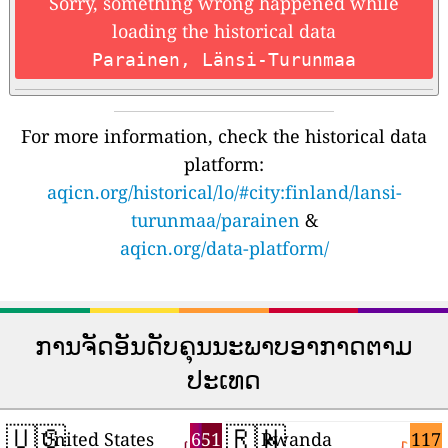
Sorry, something wrong happened while
loading the historical data
Parainen, Länsi-Turunmaa
For more information, check the historical data
platform:
aqicn.org/historical/lo/#city:finland/lansi-
turunmaa/parainen
&
aqicn.org/data-platform/
ການຈັດອັນດັບຄຸນນະພາບອາກາດຕາມ
ປະເທດ
🇺🇸
🇷🇼
651
117
United States
Rwanda