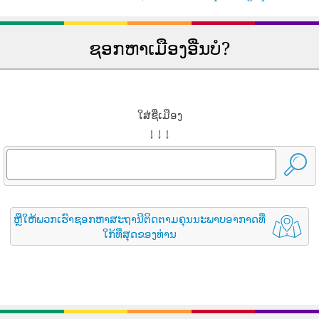
ຊອກຫາເມືອງອື່ນບໍ?
ໃສ່ຊື່ເມືອງ
↓ ↓ ↓
ຫຼືໃຫ້ພວກເຮົາຊອກຫາສະຖານີຕິດຕາມຄຸນນະພາບອາກາດທີ່
ໃກ້ທີ່ສຸດຂອງທ່ານ