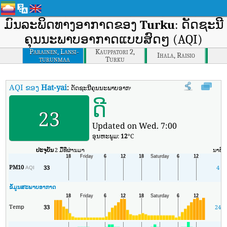
ມົນລະພິດທາງອາກາດຂອງ
Turku
: ດັດຊະນີ
ຄຸນນະພາບອາກາດແບບສົດໆ (AQI)
Parainen, Lansi-
Kauppatori 2,
Ihala, Raisio
turunmaa
Turku
AQI ຂອງ
Hat-yai
:
ດັດຊະນີຄຸນນະພາບອາກາດຕາມເວລາຈິງຂອງ Hat-yai (AQI).
ດີ
23
Updated on Wed. 7:00
ອຸນ​ຫະ​ພູມ:
12
°C
ປະຈຸບັນ
2 ມື້ທີ່ຜ່ານມາ
ນາທີ
PM10
33
4
AQI
ຂໍ້ມູນສະພາບອາກາດ
Temp
33
24