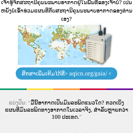
ເຈົ້າຮູ້ຈັກສະຖານີຄຸນນະພາບອາກາດຢູ່ໃນພື້ນທີ່ຂອງເຈົ້າບໍ?
ເປັນ
ຫຍັງບໍ່ເຂົ້າຮ່ວມແຜນທີ່ກັບສະຖານີຄຸນນະພາບອາກາດຂອງທ່ານ
ເອງ?
ສຶກສາເພີ່ມເຕີມໄດ້ທີ່
> aqicn.org/gaia/ <
ແບ່ງປັນ: “
ມື້ນີ້ອາກາດເປັນມົນລະພິດແນວໃດ? ກວດເບິ່ງ
ແຜນທີ່ມົນລະພິດທາງອາກາດໃນເວລາຈິງ, ສໍາລັບຫຼາຍກວ່າ
100 ປະເທດ.
”