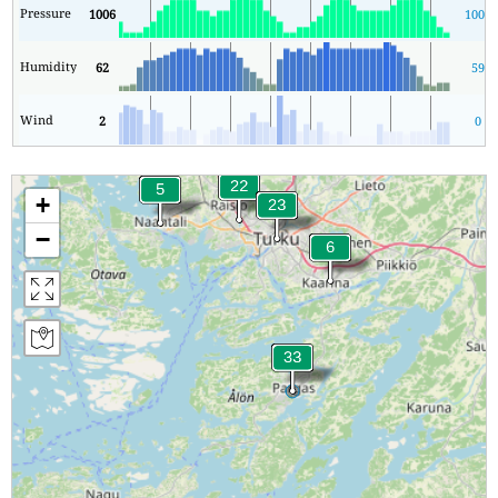
Pressure
1006
1006
Humidity
62
59
Wind
2
0
+
−