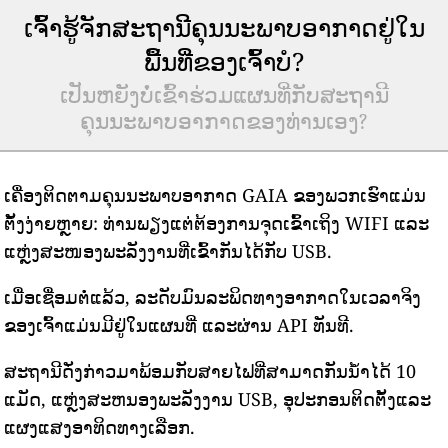
ເຈົ້າຮູ້ຈັກສະຖານີຄຸນນະພາບອາກາດຢູ່ໃນ
ພື້ນທີ່ຂອງເຈົ້າບໍ?
ເປັນຫຍັງບໍ່ເຂົ້າຮ່ວມແຜນທີ່ກັບສະຖານີ
ຄຸນນະພາບອາກາດຂອງທ່ານເອງ?
ເຄື່ອງຕິດຕາມຄຸນນະພາບອາກາດ GAIA ຂອງພວກເຮົາແມ່ນ
ຕັ້ງງ່າຍຫຼາຍ: ທ່ານພຽງແຕ່ຕ້ອງການຈຸດເຂົ້າເຖິງ WIFI ແລະ
ແຫຼ່ງສະໜອງພະລັງງານທີ່ເຂົ້າກັນໄດ້ກັບ USB.
ເມື່ອເຊື່ອມຕໍ່ແລ້ວ, ລະດັບມົນລະພິດທາງອາກາດໃນເວລາຈິງ
ຂອງເຈົ້າແມ່ນມີຢູ່ໃນແຜນທີ່ ແລະຜ່ານ API ທັນທີ.
ສະຖານີດັ່ງກ່າວມາພ້ອມກັບສາຍໄຟທີ່ສາມາດກັນນ້ໍາໄດ້ 10
ແມັດ, ແຫຼ່ງສະຫນອງພະລັງງານ USB, ອຸປະກອນຕິດຕັ້ງແລະ
ແຜງແສງອາທິດທາງເລືອກ.