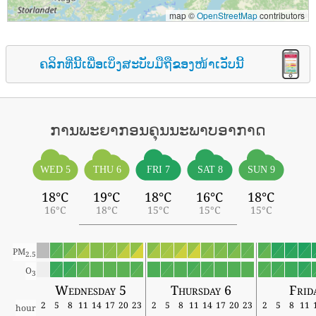
map ©
OpenStreetMap
contributors
ຄລິກທີ່ນີ້ເພື່ອເບິ່ງສະບັບມືຖືຂອງໜ້າເວັບນີ້
ການພະຍາກອນຄຸນນະພາບອາກາດ
WED 5
THU 6
FRI 7
SAT 8
SUN 9
18°C
19°C
18°C
16°C
18°C
16°C
18°C
15°C
15°C
15°C
PM
2.5
O
3
Wednesday 5
Thursday 6
Frid
2
5
8
11
14
17
20
23
2
5
8
11
14
17
20
23
2
5
8
11
hour