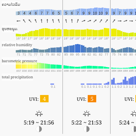
ຄວາມໄວລົມ
3
4
4
6
7
7
6
5
5
6
7
9
9
10
10
9
9
7
9
9
ອຸນຫະພູມ.
16°
16°
17°
18°
18°
18°
18°
18°
18°
18°
18°
18°
18°
18°
18°
18°
18°
17°
16°
16°
relative humidity
71
71
71
77
72
75
80
82
85
89
95
89
82
81
82
77
75
74
80
80
barometric pressure
1017
1016
1015
1015
1013
1012
1011
1010
1008
1007
1006
1007
1008
1008
1007
1006
1004
1004
1004
1005
1
total precipitation
0.1
0.1
0.1
0.1
0.1
0.2
1.1
0.2
1.3
1.2
4
5
UVI:
UVI:
UVI:
5:19 ~ 21:56
5:22 ~ 21:53
5:24 ~