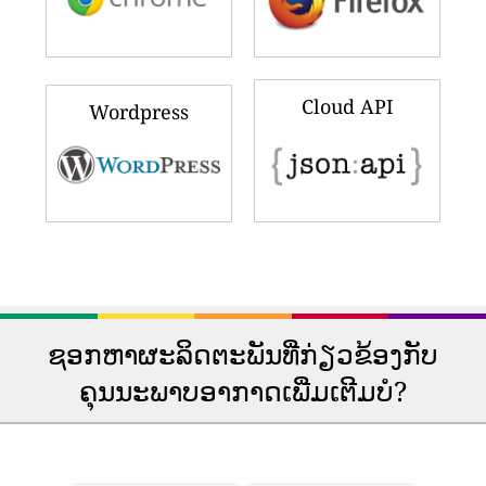
Cloud API
Wordpress
ຊອກຫາຜະລິດຕະພັນທີ່ກ່ຽວຂ້ອງກັບ
ຄຸນນະພາບອາກາດເພີ່ມເຕີມບໍ?