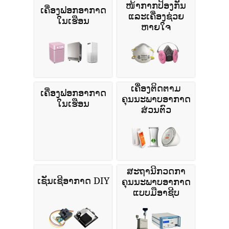
ໜ້າກາກປ້ອງກັນ
ເຄື່ອງຟອກອາກາດ
ແລະເຄື່ອງຊ່ວຍ
ໃນເຮືອນ
ຫາຍໃຈ
ເຄື່ອງຕິດຕາມ
ເຄື່ອງຟອກອາກາດ
ຄຸນນະພາບອາກາດ
ໃນເຮືອນ
ສ່ວນຕົວ
ສະຖານີກວດກາ
ເຊັນເຊີອາກາດ DIY
ຄຸນນະພາບອາກາດ
ແບບມືອາຊີບ