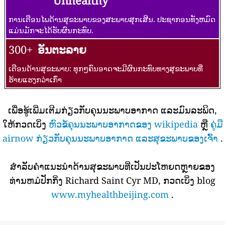
Unhealthy
ການເຕືອນໄພດ້ານສຸຂະພາບຂອງສະພາບສຸກເສີນ. ປະຊາກອນທັງຫມົດ
ແມ່ນມັກຈະໄດ້ຮັບຜົນກະທົບ.
300+
ອັນຕະລາຍ
ເຕືອນດ້ານສຸຂະພາບ: ທຸກໆຄົນອາດຈະມີຜົນກະທົບທາງສຸຂະພາບທີ່
ຮ້າຍແຮງກວ່າເກົ່າ
ເພື່ອຮູ້ເພີ່ມເຕີມກ່ຽວກັບຄຸນນະພາບອາກາດ ແລະມົນລະພິດ,
ໃຫ້ກວດເບິ່ງ
ຫົວຂໍ້ຄຸນນະພາບອາກາດຂອງ wikipedia
ຫຼື
ຄູ່ມື
airnow ກ່ຽວກັບຄຸນນະພາບອາກາດ ແລະສຸຂະພາບຂອງເຈົ້າ
.
ສໍາລັບຄໍາແນະນໍາດ້ານສຸຂະພາບທີ່ເປັນປະໂຫຍດຫຼາຍຂອງ
ທ່ານຫມໍປັກກິ່ງ Richard Saint Cyr MD, ກວດເບິ່ງ blog
www.myhealthbeijing.com
.