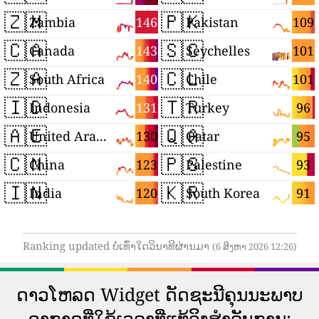
🇿🇲
🇵🇰
146
109
Zambia
Pakistan
🇨🇦
🇸🇨
143
101
Canada
Seychelles
🇿🇦
🇨🇱
140
101
South Africa
Chile
🇮🇩
🇹🇷
131
96
Indonesia
Turkey
🇦🇪
🇶🇦
130
95
United Arab Emirates
Qatar
🇨🇳
🇵🇸
123
93
China
Palestine
🇮🇳
🇰🇷
120
91
India
South Korea
Ranking updated ບໍ່ເທົ່າໃດວິນາທີຜ່ານມາ
(6 ສິງຫາ 2026 12:26)
ດາວ​ໂຫລດ Widget ດັດ​ຊະ​ນີ​ຄຸນ​ນະ​ພາບ​
ອາ​ກາດ​ທີ່​ໃຊ້​ເວ​ລາ​ທີ່​ແທ້​ຈິງ​ສໍາ​ລັບ​ການ​: