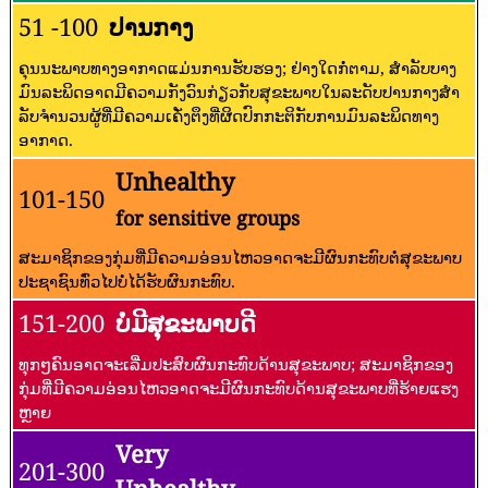
51 -100
ປານກາງ
ຄຸນນະພາບທາງອາກາດແມ່ນການຮັບຮອງ; ຢ່າງໃດກໍ່ຕາມ, ສໍາລັບບາງ
ມົນລະພິດອາດມີຄວາມກັງວົນກ່ຽວກັບສຸຂະພາບໃນລະດັບປານກາງສໍາ
ລັບຈໍານວນຜູ້ທີ່ມີຄວາມເຄັ່ງຕຶງທີ່ຜິດປົກກະຕິກັບການມົນລະພິດທາງ
ອາກາດ.
Unhealthy
101-150
for sensitive groups
ສະມາຊິກຂອງກຸ່ມທີ່ມີຄວາມອ່ອນໄຫວອາດຈະມີຜົນກະທົບຕໍ່ສຸຂະພາບ
ປະຊາຊົນທົ່ວໄປບໍ່ໄດ້ຮັບຜົນກະທົບ.
151-200
ບໍ່ມີສຸຂະພາບດີ
ທຸກໆຄົນອາດຈະເລີ່ມປະສົບຜົນກະທົບດ້ານສຸຂະພາບ; ສະມາຊິກຂອງ
ກຸ່ມທີ່ມີຄວາມອ່ອນໄຫວອາດຈະມີຜົນກະທົບດ້ານສຸຂະພາບທີ່ຮ້າຍແຮງ
ຫຼາຍ
Very
201-300