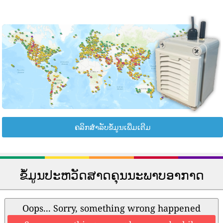
ຄລິກສຳລັບຂໍ້ມູນເພີ່ມເຕີມ
ຂໍ້ມູນປະຫວັດສາດຄຸນນະພາບອາກາດ
Oops... Sorry, something wrong happened