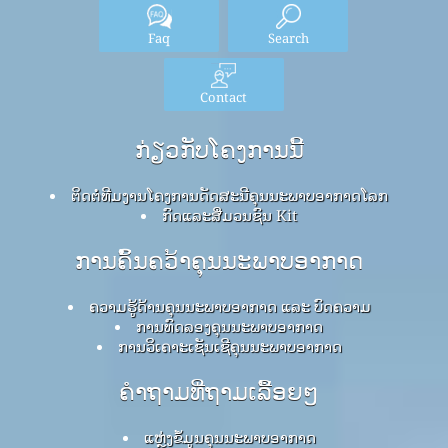
Faq
Search
Contact
ກ່ຽວກັບໂຄງການນີ້
ຕິດຕໍ່ທີມງານໂຄງການດັດສະນີຄຸນນະພາບອາກາດໂລກ
ກົດ​ແລະ​ສື່​ມວນ​ຊົນ Kit
ການຄົ້ນຄວ້າຄຸນນະພາບອາກາດ
ຄວາມຮູ້ດ້ານຄຸນນະພາບອາກາດ ແລະ ບົດຄວາມ
ການທົດລອງຄຸນນະພາບອາກາດ
ການວິເຄາະເຊັນເຊີຄຸນນະພາບອາກາດ
ຄໍາຖາມທີ່ຖາມເລື້ອຍໆ
ແຫຼ່ງຂໍ້ມູນຄຸນນະພາບອາກາດ