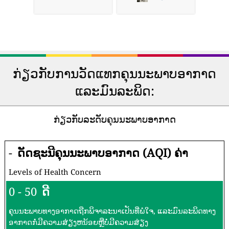
ກ່ຽວກັບການວັດແທກຄຸນນະພາບອາກາດ
ແລະມົນລະພິດ:
ກ່ຽວກັບລະດັບຄຸນນະພາບອາກາດ
-
ດັດຊະນີຄຸນນະພາບອາກາດ (AQI) ຄ່າ
Levels of Health Concern
0 - 50
ດີ
ຄຸນນະພາບທາງອາກາດຖືກພິຈາລະນາເປັນທີ່ພໍໃຈ, ແລະມົນລະພິດທາງ
ອາກາດກໍ່ມີຄວາມສ່ຽງຫນ້ອຍຫຼືບໍ່ມີຄວາມສ່ຽງ