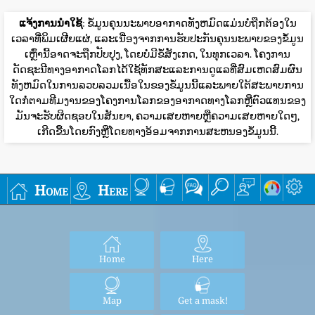
ແຈ້ງການນໍາໃຊ້
: ຂໍ້ມູນຄຸນນະພາບອາກາດທັງຫມົດແມ່ນບໍ່ຖືກຕ້ອງໃນ
ເວລາທີ່ພິມເຜີຍແຜ່, ແລະເນື່ອງຈາກການຮັບປະກັນຄຸນນະພາບຂອງຂໍ້ມູນ
ເຫຼົ່ານີ້ອາດຈະຖືກປັບປຸງ, ໂດຍບໍ່ມີຂໍ້ສັງເກດ, ໃນທຸກເວລາ. ໂຄງການ
ດັດຊະນີທາງອາກາດໂລກໄດ້ໃຊ້ທັກສະແລະການດູແລທີ່ສົມເຫດສົມຜົນ
ທັງຫມົດໃນການລວບລວມເນື້ອໃນຂອງຂໍ້ມູນນີ້ແລະພາຍໃຕ້ສະພາບການ
ໃດກໍ່ຕາມທີມງານຂອງໂຄງການໂລກຂອງອາກາດທາງໂລກຫຼືຕົວແທນຂອງ
ມັນຈະຮັບຜິດຊອບໃນສັນຍາ, ຄວາມເສຍຫາຍຫຼືຄວາມເສຍຫາຍໃດໆ,
ເກີດຂື້ນໂດຍກົງຫຼືໂດຍທາງອ້ອມຈາກການສະຫນອງຂໍ້ມູນນີ້.
Home
Here
Home
Here
Map
Get a mask!