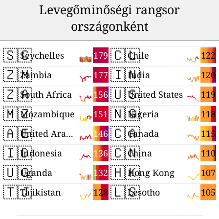
Levegőminőségi rangsor
országonként
🇸🇨
🇨🇱
179
122
Seychelles
Chile
🇿🇲
🇮🇳
177
120
Zambia
India
🇿🇦
🇺🇸
156
119
South Africa
United States
🇲🇿
🇳🇬
151
118
Mozambique
Nigeria
🇦🇪
🇨🇦
146
115
United Arab Emirates
Canada
🇮🇩
🇨🇳
136
110
Indonesia
China
🇺🇬
🇭🇰
132
107
Uganda
Hong Kong
🇹🇯
🇱🇸
128
105
Tajikistan
Lesotho