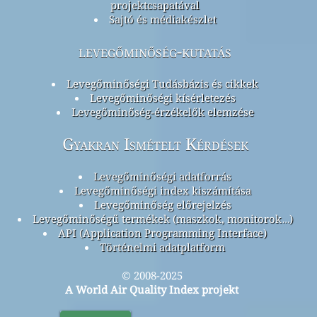
projektcsapatával
Sajtó és médiakészlet
levegőminőség-kutatás
Levegőminőségi Tudásbázis és cikkek
Levegőminőségi kísérletezés
Levegőminőség-érzékelők elemzése
Gyakran Ismételt Kérdések
Levegőminőségi adatforrás
Levegőminőségi index kiszámítása
Levegőminőség előrejelzés
Levegőminőségű termékek (maszkok, monitorok…)
API (Application Programming Interface)
Történelmi adatplatform
© 2008-2025
A World Air Quality Index projekt