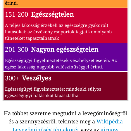
érinti.
151-200
Egészségtelen
A teljes lakosság érzékeli az egészségre gyakorolt
hatásokat; az érzékeny csoportok tagjai komolyabb
tüneteket tapasztalhatnak
201-300
Nagyon egészségtelen
Egészségügyi figyelmeztetések vészhelyzet esetén. Az
egész lakosság nagyobb valószínűséggel érinti.
300+
Veszélyes
Egészségügyi figyelmeztetés: mindenki súlyos
egészségügyi hatásokat tapasztalhat
Ha többet szeretne megtudni a levegőminőségről
és a szennyezésről, tekintse meg a
Wikipédia
Levegőminőség témakörét
vagy az
airnow