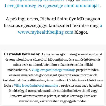
Levegőminőség és egészsége című útmutatóját
.
A pekingi orvos, Richard Saint Cyr MD nagyon
hasznos egészségügyi tanácsaiért tekintse meg
a
www.myhealthbeijing.com
blogot.
Használati közlemény
: Az összes levegőminőségre vonatkozó adat
érvénytelenítése a közzététel időpontjában, és a minőségbiztosítás
miatt ezek az adatok bármikor előzetes értesítés nélkül
módosíthatók. A
Világ levegőminőségi mutatója
projekt minden
ésszerű ismeretet és gondosságot gyakorolt ezen információk
tartalmának összeállításában, és semmilyen körülmények között nem
fogja a
Világ levegőminőségi mutatója
a projektcsapat vagy ügynökei
felelősséggel tartoznak az adatok átadásából közvetlenül vagy
közvetve okozott veszteségekért, sérülésekért vagy károkért
szerződésben, kártérítésben vagy egyéb módon.