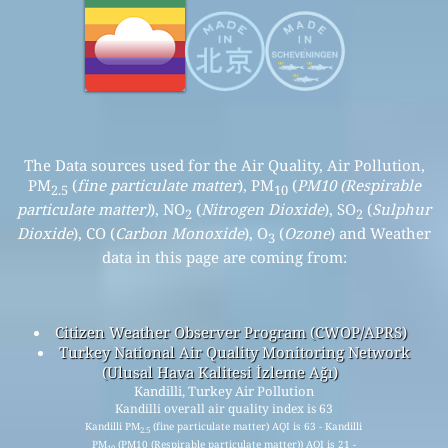
The Data sources used for the Air Quality, Air Pollution,
PM
(
fine particulate matter
), PM
(
PM10 (Respirable
2.5
10
particulate matter)
), NO
(
Nitrogen Dioxide
), SO
(
Sulphur
2
2
Dioxide
), CO (
Carbon Monoxide
), O
(
Ozone
) and Weather
3
data in this page are coming from:
Citizen Weather Observer Program (CWOP/APRS)
Turkey National Air Quality Monitoring Network
(Ulusal Hava Kalitesi İzleme Ağı)
Kandilli, Turkey Air Pollution
Kandilli overall air quality index is 63
Kandilli PM
(fine particulate matter) AQI is 63 - Kandilli
2.5
PM
(PM10 (Respirable particulate matter)) AQI is 21 -
10