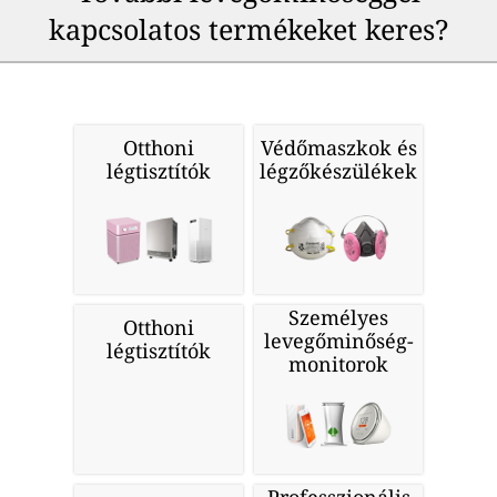
kapcsolatos termékeket keres?
Otthoni
Védőmaszkok és
légtisztítók
légzőkészülékek
Személyes
Otthoni
levegőminőség-
légtisztítók
monitorok