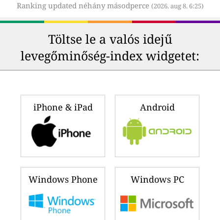
Ranking updated néhány másodperce
(2026. aug 8. 6:25)
Töltse le a valós idejű
levegőminőség-index widgetet:
iPhone & iPad
Android
Windows Phone
Windows PC