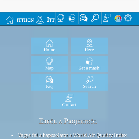
itthon
Itt
Home
Here
Map
Get a mask!
Faq
Search
Contact
Erről a Projektről
Vegye fel a kapcsolatot a World Air Quality Index