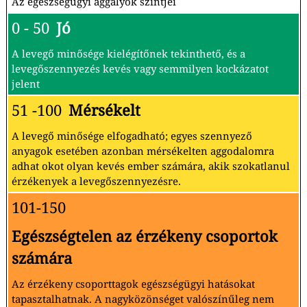
Az egészségügyi aggályok szintjei
0 - 50
Jó
A levegő minősége kielégítőnek tekinthető, és a
levegőszennyezés kevés vagy semmilyen kockázatot
jelent
51 -100
Mérsékelt
A levegő minősége elfogadható; egyes szennyező
anyagok esetében azonban mérsékelten aggodalomra
adhat okot olyan kevés ember számára, akik szokatlanul
érzékenyek a levegőszennyezésre.
101-150
Egészségtelen az érzékeny csoportok
számára
Az érzékeny csoporttagok egészségügyi hatásokat
tapasztalhatnak. A nagyközönséget valószínűleg nem