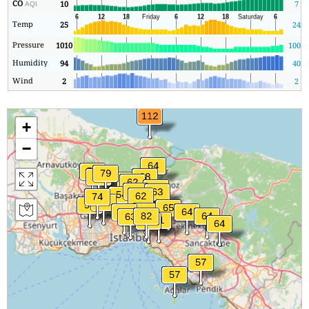
CO
10
7
AQI
Temp
25
24
Pressure
1010
1008
Humidity
94
40
Wind
2
2
+
−