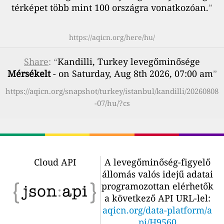
térképet több mint 100 országra vonatkozóan.
”
https://aqicn.org/here/hu/
Share
: “
Kandilli, Turkey levegőminősége
Mérsékelt
- on Saturday, Aug 8th 2026, 07:00 am
”
https://aqicn.org/snapshot/turkey/istanbul/kandilli/20260808
-07/hu/?cs
Cloud API
A levegőminőség-figyelő
állomás valós idejű adatai
programozottan elérhetők
a következő API URL-lel:
aqicn.org/data-platform/a
pi/H9560