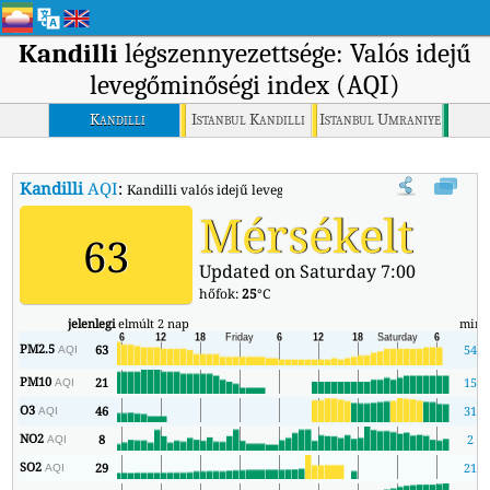
Kandilli
légszennyezettsége: Valós idejű
levegőminőségi index (AQI)
Kandilli
Istanbul Kandilli
Istanbul Umraniye
Kandilli
AQI
:
Kandilli valós idejű levegőminőségi indexe (AQI).
Mérsékelt
63
Updated on Saturday 7:00
hőfok:
25
°C
jelenlegi
elmúlt 2 nap
min
PM2.5
63
54
AQI
PM10
21
15
AQI
O3
46
31
AQI
NO2
8
2
AQI
SO2
29
21
AQI