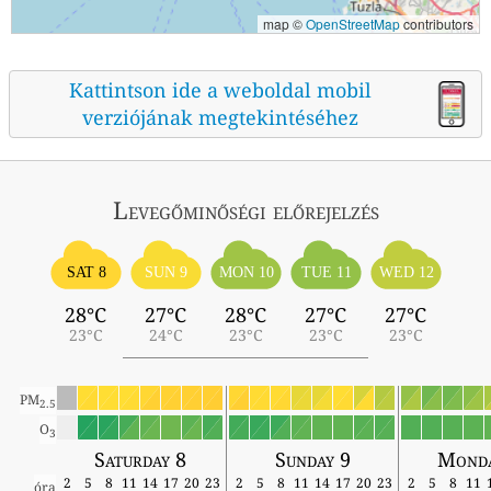
map ©
OpenStreetMap
contributors
Kattintson ide a weboldal mobil
verziójának megtekintéséhez
Levegőminőségi előrejelzés
SAT 8
SUN 9
MON 10
TUE 11
WED 12
28°C
27°C
28°C
27°C
27°C
23°C
24°C
23°C
23°C
23°C
PM
2.5
O
3
Saturday 8
Sunday 9
Monda
2
5
8
11
14
17
20
23
2
5
8
11
14
17
20
23
2
5
8
11
óra