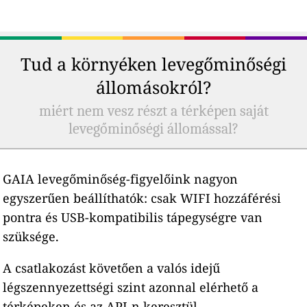
Tud a környéken levegőminőségi
állomásokról?
miért nem vesz részt a térképen saját
levegőminőségi állomással?
GAIA levegőminőség-figyelőink nagyon
egyszerűen beállíthatók: csak WIFI hozzáférési
pontra és USB-kompatibilis tápegységre van
szüksége.
A csatlakozást követően a valós idejű
légszennyezettségi szint azonnal elérhető a
térképeken és az API-n keresztül.