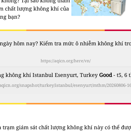
n không?
Tại sao không tham
ạm chất lượng không khí của
êng bạn?
gày hôm nay? Kiểm tra mức ô nhiễm không khí trong
https://aqicn.org/here/vn/
ng không khí Istanbul Esenyurt, Turkey
Good
- t5, 6
//aqicn.org/snapshot/turkey/istanbul/esenyurt/mthm/20260806-16
a trạm giám sát chất lượng không khí này có thể đượ