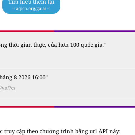
Tìm hiểu thêm tại
> aqicn.org/gaia/ <
 thời gian thực, của hơn 100 quốc gia.
”
 tháng 8 2026 16:00
”
/vn/?cs
c truy cập theo chương trình bằng url API này: