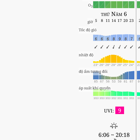
O
3
thứ Năm 6
5
8
11
14
17
20
23
giờ
Tốc độ gió
6
6
6
8
9
8
7
nhiệt độ
23°
26°
28°
29°
28°
25°
24°
2
độ ẩm tương đối
85
67
56
53
59
81
87
9
áp suất khí quyển
1013
1013
1013
1012
1011
1011
1011
10
9
UVI:
6:06 ~ 20:18