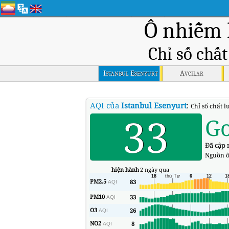
Ô nhiễm 
Chỉ số chấ
Istanbul Esenyurt
Avcilar
AQI của
Istanbul Esenyurt
:
Chỉ số chất l
33
G
Đã cập n
Nguồn ô
hiện hành
2 ngày qua
PM2.5
83
AQI
PM10
33
AQI
O3
26
AQI
NO2
8
AQI