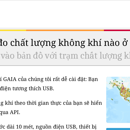
 đo chất lượng không khí nào 
 vào bản đồ với trạm chất lượng k
í GAIA của chúng tôi rất dễ cài đặt: Bạn
điện tương thích USB.
 khí theo thời gian thực của bạn sẽ hiển
 qua API.
 dài 10 mét, nguồn điện USB, thiết bị