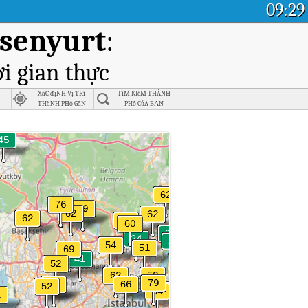
09:29
Esenyurt
:
i gian thực
XáC địNH Vị TRí
TìM KIếM THÀNH
THàNH PHố GầN
PHố CủA BẠN
NHấT