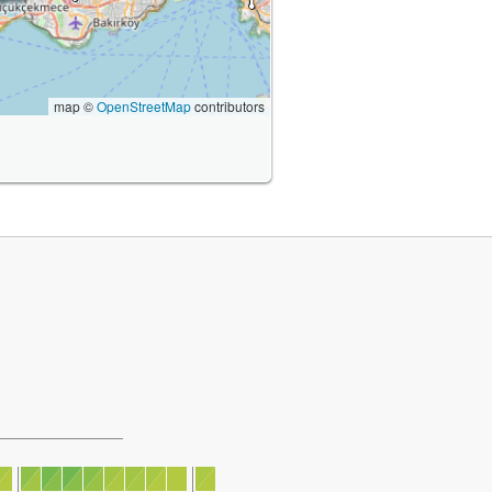
map ©
OpenStreetMap
contributors