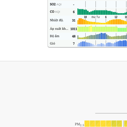
SO2
-
AQI
CO
6
AQI
Nhiệt độ.
31
Áp suất không khí
1011
Độ ẩm
48
Gió
7
PM
2.5