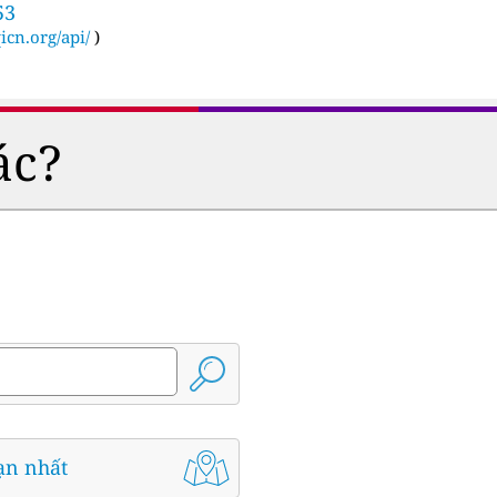
53
icn.org/api/
)
ác?
ạn nhất