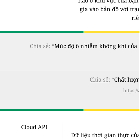
nào ở khu vực của bạ
gia vào bản đồ với tr
ri
Chia sẻ: “
Mức độ ô nhiễm không khí của n
Chia sẻ
: “
Chất lượ
https:
Cloud API
Dữ liệu thời gian thực củ