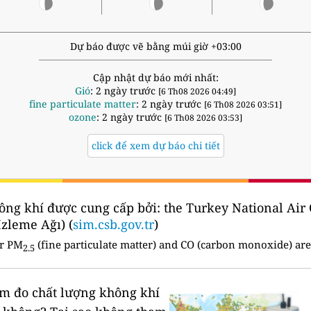
Dự báo được vẽ bằng múi giờ +03:00
Cập nhật dự báo mới nhất:
Gió
: 2 ngày trước
[6 Th08 2026 04:49]
fine particulate matter
: 2 ngày trước
[6 Th08 2026 03:51]
ozone
: 2 ngày trước
[6 Th08 2026 03:53]
click để xem dự báo chi tiết
ông khí được cung cấp bởi:
the Turkey National Air
İzleme Ağı) (
sim.csb.gov.tr
)
or PM
(fine particulate matter) and CO (carbon monoxide) are
2.5
rạm đo chất lượng không khí