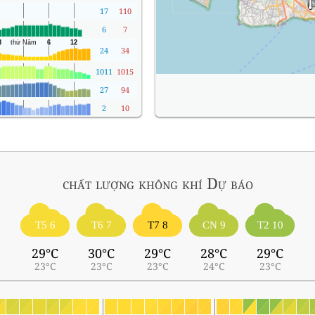
17
110
6
7
24
34
1011
1015
27
94
2
10
chất lượng không khí
Dự báo
T5 6
T6 7
T7 8
CN 9
T2 10
29°C
30°C
29°C
28°C
29°C
23°C
23°C
23°C
24°C
23°C