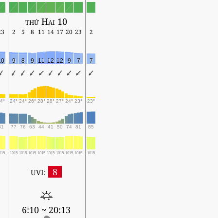
thứ Hai 10
23
2
5
8
11
14
17
20
23
2
10
9
8
9
11
12
12
9
7
7
4°
24°
24°
26°
28°
28°
27°
24°
23°
23°
81
77
76
63
44
41
50
74
81
85
015
1015
1015
1015
1015
1015
1015
1015
1015
1015
8
UVI:
6:10 ~ 20:13