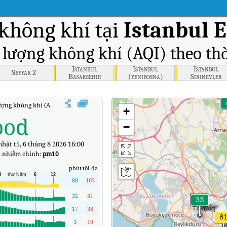
không khí tại
Istanbul 
t lượng không khí (AQI) theo thờ
Istanbul
Istanbul
Istanbul
Seyyar 2
Basaksehir
(yenibosna)
Sirinevler
ượng không khí (AQI) thời gian thực Istanbul Esenyurt
+
ood
−
hật t5, 6 tháng 8 2026 16:00
 nhiễm chính:
pm10
phút
tối đa
80
103
32
41
17
38
3
19