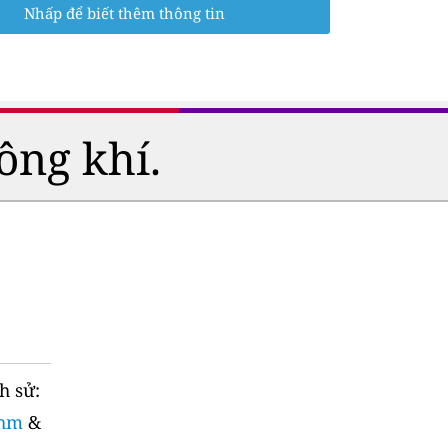
Nhấp để biết thêm thông tin
ông khí.
h sử:
thm
&