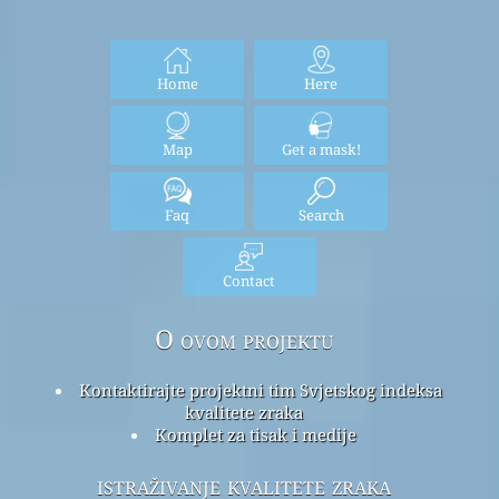
Home
Here
Map
Get a mask!
Faq
Search
Contact
O ovom projektu
Kontaktirajte projektni tim Svjetskog indeksa
kvalitete zraka
Komplet za tisak i medije
istraživanje kvalitete zraka