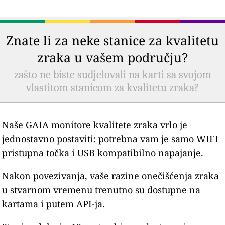
Znate li za neke stanice za kvalitetu
zraka u vašem području?
zašto ne biste sudjelovali na karti sa svojom
vlastitom stanicom za kvalitetu zraka?
Naše GAIA monitore kvalitete zraka vrlo je
jednostavno postaviti: potrebna vam je samo WIFI
pristupna točka i USB kompatibilno napajanje.
Nakon povezivanja, vaše razine onečišćenja zraka
u stvarnom vremenu trenutno su dostupne na
kartama i putem API-ja.