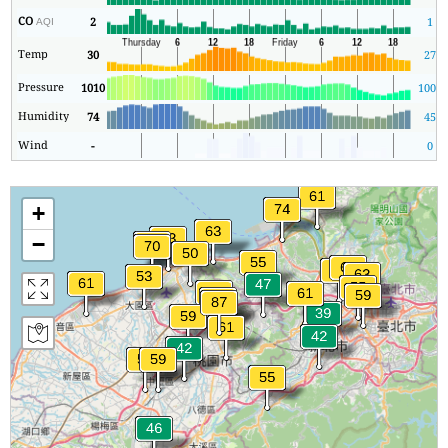
CO
2
1
AQI
Temp
30
27
Pressure
1010
1008
Humidity
74
45
Wind
-
0
+
−