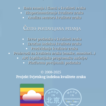
Baza znanja i članci o kvaliteti zraka
Eksperimentiranje kvalitete zraka
Analiza senzora kvalitete zraka
Često postavljana pitanja
Izvor podataka o kvaliteti zraka
Izračun indeksa kvalitete zraka
Predviđanje kvalitete zraka
Proizvodi za kvalitetu zraka (maske, monitori…)
API (Aplikacijsko programsko sučelje)
Platforma povijesnih podataka
© 2008-2025
Projekt Svjetskog indeksa kvalitete zraka