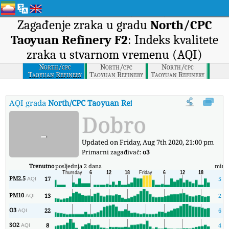
Zagađenje zraka u gradu
North/CPC
Taoyuan Refinery F2
: Indeks kvalitete
zraka u stvarnom vremenu (AQI)
North/cpc
North/cpc
North/cpc
Taoyuan Refinery
Taoyuan Refinery
Taoyuan Refinery
F2
F3
F1
AQI grada
North/CPC Taoyuan Refinery F2
:
North/CPC Taoyuan R
Dobro
-
Updated on Friday, Aug 7th 2020, 21:00 pm
Primarni zagađivač:
o3
Trenutno
posljednja 2 dana
min
PM2.5
17
5
AQI
PM10
13
2
AQI
O3
22
6
AQI
SO2
8
4
AQI