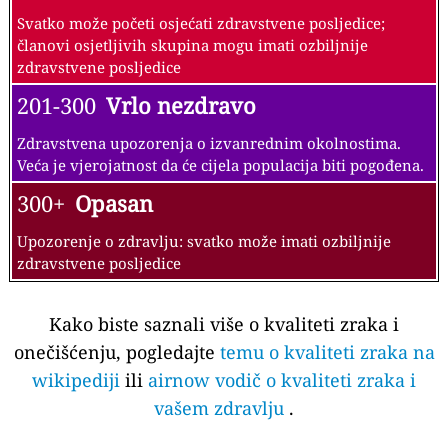
Svatko može početi osjećati zdravstvene posljedice;
članovi osjetljivih skupina mogu imati ozbiljnije
zdravstvene posljedice
201-300
Vrlo nezdravo
Zdravstvena upozorenja o izvanrednim okolnostima.
Veća je vjerojatnost da će cijela populacija biti pogođena.
300+
Opasan
Upozorenje o zdravlju: svatko može imati ozbiljnije
zdravstvene posljedice
Kako biste saznali više o kvaliteti zraka i
onečišćenju, pogledajte
temu o kvaliteti zraka na
wikipediji
ili
airnow vodič o kvaliteti zraka i
vašem zdravlju
.