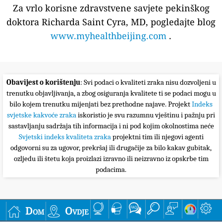
Za vrlo korisne zdravstvene savjete pekinškog
doktora Richarda Saint Cyra, MD, pogledajte blog
www.myhealthbeijing.com
.
Obavijest o korištenju
: Svi podaci o kvaliteti zraka nisu dozvoljeni u
trenutku objavljivanja, a zbog osiguranja kvalitete ti se podaci mogu u
bilo kojem trenutku mijenjati bez prethodne najave. Projekt
Indeks
svjetske kakvoće zraka
iskoristio je svu razumnu vještinu i pažnju pri
sastavljanju sadržaja tih informacija i ni pod kojim okolnostima neće
Svjetski indeks kvaliteta zraka
projektni tim ili njegovi agenti
odgovorni su za ugovor, prekršaj ili drugačije za bilo kakav gubitak,
ozljedu ili štetu koja proizlazi izravno ili neizravno iz opskrbe tim
podacima.
Dom
Ovdje