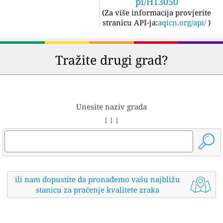
pi/H13050
(
Za više informacija provjerite
stranicu API-ja:
aqicn.org/api/
)
Tražite drugi grad?
Unesite naziv grada
↓ ↓ ↓
ili nam dopustite da pronađemo vašu najbližu
stanicu za praćenje kvalitete zraka