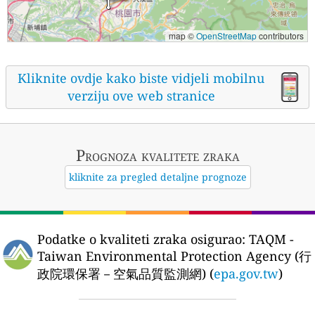
map ©
OpenStreetMap
contributors
Kliknite ovdje kako biste vidjeli mobilnu
verziju ove web stranice
Prognoza kvalitete zraka
kliknite za pregled detaljne prognoze
Podatke o kvaliteti zraka osigurao:
TAQM -
Taiwan Environmental Protection Agency (行
政院環保署－空氣品質監測網) (
epa.gov.tw
)