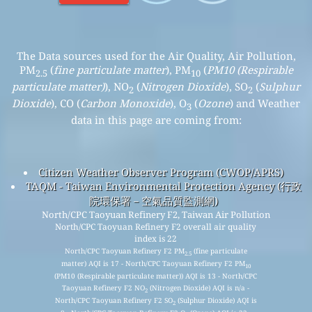
The Data sources used for the Air Quality, Air Pollution,
PM
(
fine particulate matter
), PM
(
PM10 (Respirable
2.5
10
particulate matter)
), NO
(
Nitrogen Dioxide
), SO
(
Sulphur
2
2
Dioxide
), CO (
Carbon Monoxide
), O
(
Ozone
) and Weather
3
data in this page are coming from:
Citizen Weather Observer Program (CWOP/APRS)
TAQM - Taiwan Environmental Protection Agency (行政
院環保署－空氣品質監測網)
North/CPC Taoyuan Refinery F2, Taiwan Air Pollution
North/CPC Taoyuan Refinery F2 overall air quality
index is 22
North/CPC Taoyuan Refinery F2 PM
(fine particulate
2.5
matter) AQI is 17 - North/CPC Taoyuan Refinery F2 PM
10
(PM10 (Respirable particulate matter)) AQI is 13 - North/CPC
Taoyuan Refinery F2 NO
(Nitrogen Dioxide) AQI is n/a -
2
North/CPC Taoyuan Refinery F2 SO
(Sulphur Dioxide) AQI is
2