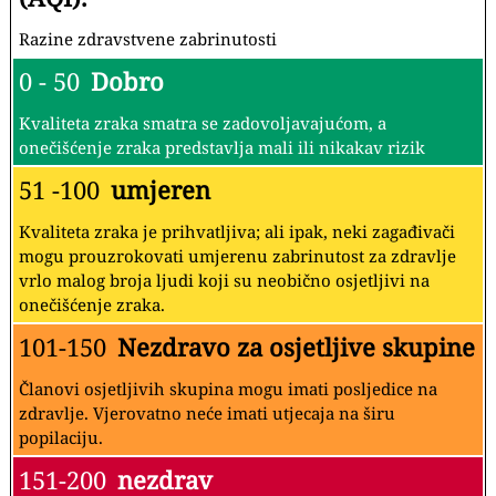
Razine zdravstvene zabrinutosti
0 - 50
Dobro
Kvaliteta zraka smatra se zadovoljavajućom, a
onečišćenje zraka predstavlja mali ili nikakav rizik
51 -100
umjeren
Kvaliteta zraka je prihvatljiva; ali ipak, neki zagađivači
mogu prouzrokovati umjerenu zabrinutost za zdravlje
vrlo malog broja ljudi koji su neobično osjetljivi na
onečišćenje zraka.
101-150
Nezdravo za osjetljive skupine
Članovi osjetljivih skupina mogu imati posljedice na
zdravlje. Vjerovatno neće imati utjecaja na širu
popilaciju.
151-200
nezdrav