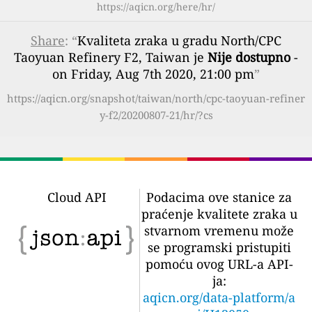
https://aqicn.org/here/hr/
Share
: “
Kvaliteta zraka u gradu North/CPC
Taoyuan Refinery F2, Taiwan je
Nije dostupno
-
on Friday, Aug 7th 2020, 21:00 pm
”
https://aqicn.org/snapshot/taiwan/north/cpc-taoyuan-refiner
y-f2/20200807-21/hr/?cs
Cloud API
Podacima ove stanice za
praćenje kvalitete zraka u
stvarnom vremenu može
se programski pristupiti
pomoću ovog URL-a API-
ja:
aqicn.org/data-platform/a