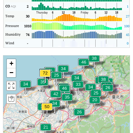
CO
2
1
AQI
Temp
30
27
Pressure
1010
1008
Humidity
74
45
Wind
-
0
+
−