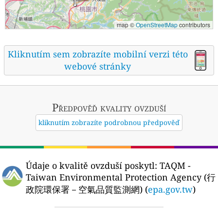
map ©
OpenStreetMap
contributors
Kliknutím sem zobrazíte mobilní verzi této
webové stránky
Předpověď kvality ovzduší
kliknutím zobrazíte podrobnou předpověď
Údaje o kvalitě ovzduší poskytl:
TAQM -
Taiwan Environmental Protection Agency (行
政院環保署－空氣品質監測網) (
epa.gov.tw
)