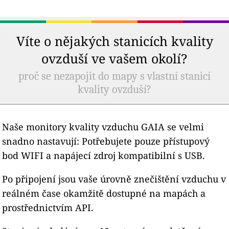
Víte o nějakých stanicích kvality
ovzduší ve vašem okolí?
proč se nezapojit do mapy s vlastní stanicí
kvality ovzduší?
Naše monitory kvality vzduchu GAIA se velmi
snadno nastavují: Potřebujete pouze přístupový
bod WIFI a napájecí zdroj kompatibilní s USB.
Po připojení jsou vaše úrovně znečištění vzduchu v
reálném čase okamžitě dostupné na mapách a
prostřednictvím API.