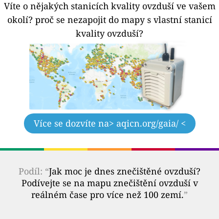
Víte o nějakých stanicích kvality ovzduší ve vašem
okolí?
proč se nezapojit do mapy s vlastní stanicí
kvality ovzduší?
Více se dozvíte na
> aqicn.org/gaia/ <
Podíl: “
Jak moc je dnes znečištěné ovzduší?
Podívejte se na mapu znečištění ovzduší v
reálném čase pro více než 100 zemí.
”