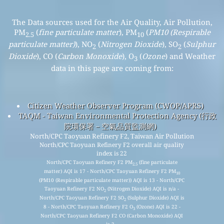
The Data sources used for the Air Quality, Air Pollution,
PM
(
fine particulate matter
), PM
(
PM10 (Respirable
2.5
10
particulate matter)
), NO
(
Nitrogen Dioxide
), SO
(
Sulphur
2
2
Dioxide
), CO (
Carbon Monoxide
), O
(
Ozone
) and Weather
3
data in this page are coming from:
Citizen Weather Observer Program (CWOP/APRS)
TAQM - Taiwan Environmental Protection Agency (行政
院環保署－空氣品質監測網)
North/CPC Taoyuan Refinery F2, Taiwan Air Pollution
North/CPC Taoyuan Refinery F2 overall air quality
index is 22
North/CPC Taoyuan Refinery F2 PM
(fine particulate
2.5
matter) AQI is 17 - North/CPC Taoyuan Refinery F2 PM
10
(PM10 (Respirable particulate matter)) AQI is 13 - North/CPC
Taoyuan Refinery F2 NO
(Nitrogen Dioxide) AQI is n/a -
2
North/CPC Taoyuan Refinery F2 SO
(Sulphur Dioxide) AQI is
2
8 - North/CPC Taoyuan Refinery F2 O
(Ozone) AQI is 22 -
3
North/CPC Taoyuan Refinery F2 CO (Carbon Monoxide) AQI