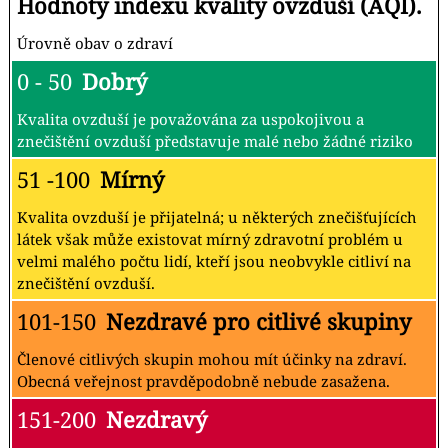
Hodnoty indexu kvality ovzduší (AQI).
Úrovně obav o zdraví
0 - 50
Dobrý
Kvalita ovzduší je považována za uspokojivou a
znečištění ovzduší představuje malé nebo žádné riziko
51 -100
Mírný
Kvalita ovzduší je přijatelná; u některých znečišťujících
látek však může existovat mírný zdravotní problém u
velmi malého počtu lidí, kteří jsou neobvykle citliví na
znečištění ovzduší.
101-150
Nezdravé pro citlivé skupiny
Členové citlivých skupin mohou mít účinky na zdraví.
Obecná veřejnost pravděpodobně nebude zasažena.
151-200
Nezdravý