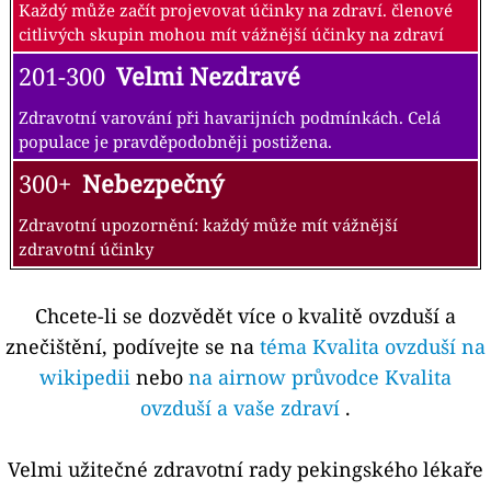
Každý může začít projevovat účinky na zdraví. členové
citlivých skupin mohou mít vážnější účinky na zdraví
201-300
Velmi Nezdravé
Zdravotní varování při havarijních podmínkách. Celá
populace je pravděpodobněji postižena.
300+
Nebezpečný
Zdravotní upozornění: každý může mít vážnější
zdravotní účinky
Chcete-li se dozvědět více o kvalitě ovzduší a
znečištění, podívejte se na
téma Kvalita ovzduší na
wikipedii
nebo
na airnow průvodce Kvalita
ovzduší a vaše zdraví
.
Velmi užitečné zdravotní rady pekingského lékaře