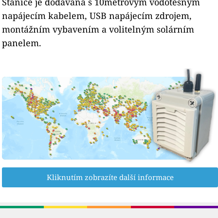
Stanice je dodávána s 10metrovým vodotěsným
napájecím kabelem, USB napájecím zdrojem,
montážním vybavením a volitelným solárním
panelem.
Kliknutím zobrazíte další informace