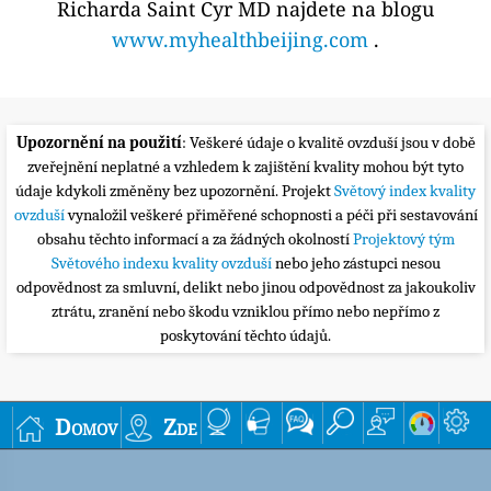
Richarda Saint Cyr MD najdete na blogu
www.myhealthbeijing.com
.
Upozornění na použití
: Veškeré údaje o kvalitě ovzduší jsou v době
zveřejnění neplatné a vzhledem k zajištění kvality mohou být tyto
údaje kdykoli změněny bez upozornění. Projekt
Světový index kvality
ovzduší
vynaložil veškeré přiměřené schopnosti a péči při sestavování
obsahu těchto informací a za žádných okolností
Projektový tým
Světového indexu kvality ovzduší
nebo jeho zástupci nesou
odpovědnost za smluvní, delikt nebo jinou odpovědnost za jakoukoliv
ztrátu, zranění nebo škodu vzniklou přímo nebo nepřímo z
poskytování těchto údajů.
Domov
Zde