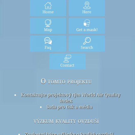
Home
Here
Map
Get a mask!
Faq
Search
Contact
O tomto projektu
Kontaktujte projektový tým World Air Quality
Index
Sada pro tisk a média
výzkum kvality ovzduší
Znalostní báze a články o kvalitě ovzduší