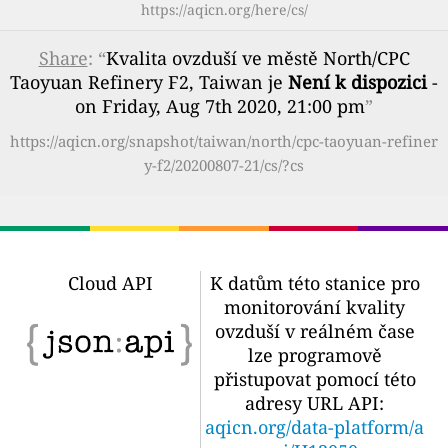
https://aqicn.org/here/cs/
Share
: “
Kvalita ovzduší ve městě North/CPC
Taoyuan Refinery F2, Taiwan je
Není k dispozici
-
on Friday, Aug 7th 2020, 21:00 pm
”
https://aqicn.org/snapshot/taiwan/north/cpc-taoyuan-refiner
y-f2/20200807-21/cs/?cs
Cloud API
K datům této stanice pro
monitorování kvality
ovzduší v reálném čase
lze programově
přistupovat pomocí této
adresy URL API:
aqicn.org/data-platform/a