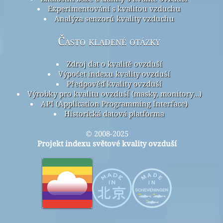
Experimentování s kvalitou vzduchu
Analýza senzorů kvality vzduchu
Často kladené otázky
Zdroj dat o kvalitě ovzduší
Výpočet indexu kvality ovzduší
Předpověď kvality ovzduší
Výrobky pro kvalitu ovzduší (masky, monitory…)
API (Application Programming Interface)
Historická datová platforma
© 2008-2025
Projekt indexu světové kvality ovzduší