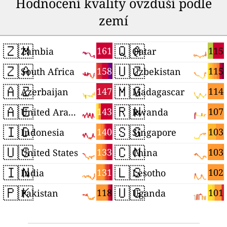
Hodnocení kvality ovzduší podle
zemí
🇿🇲
🇶🇦
161
115
Zambia
Qatar
🇿🇦
🇺🇿
158
115
South Africa
Uzbekistan
🇦🇿
🇲🇬
147
114
Azerbaijan
Madagascar
🇦🇪
🇷🇼
143
107
United Arab Emirates
Rwanda
🇮🇩
🇸🇬
140
103
Indonesia
Singapore
🇺🇸
🇨🇳
133
103
United States
China
🇮🇳
🇱🇸
131
102
India
Lesotho
🇵🇰
🇺🇬
118
101
Pakistan
Uganda