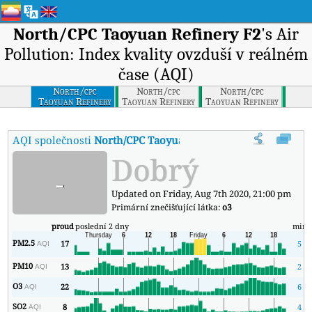
North/CPC Taoyuan Refinery F2
's Air
Pollution: Index kvality ovzduší v reálném
čase (AQI)
North/cpc
North/cpc
North/cpc
Taoyuan Refinery
Taoyuan Refinery
Taoyuan Refinery
F2
F3
F1
AQI společnosti
North/CPC Taoyuan Refinery F2
:
Index kvality
Dobrý
-
Updated on Friday, Aug 7th 2020, 21:00 pm
Primární znečišťující látka:
o3
proud
poslední 2 dny
min
PM2.5
17
5
AQI
PM10
13
2
AQI
O3
22
6
AQI
SO2
8
4
AQI