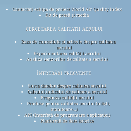
Contactați echipa de proiect World Air Quality Index
Kit de presă și media
cercetarea calitatii aerului
Baza de cunoștințe și articole despre calitatea
aerului
Experimentarea calității aerului
Analiza senzorilor de calitate a aerului
întrebări frecvente
Sursa datelor despre calitatea aerului
Calculul indicelui de calitate a aerului
Prognoza calității aerului
Produse pentru calitatea aerului (măști,
monitoare...)
API (Interfață de programare a aplicației)
Platformă de date istorice