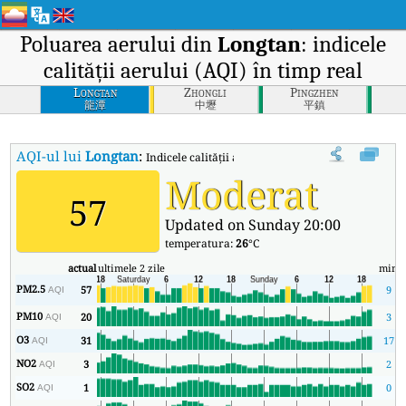
Poluarea aerului din
Longtan
: indicele
calității aerului (AQI) în timp real
Longtan
Zhongli
Pingzhen
龍潭
中壢
平鎮
AQI-ul lui
Longtan
:
Indicele calității aerului (AQI) în timp real al lui 
Moderat
57
Updated on Sunday 20:00
temperatura:
26
°C
actual
ultimele 2 zile
min
PM2.5
57
9
AQI
PM10
20
3
AQI
O3
31
17
AQI
NO2
3
2
AQI
SO2
1
0
AQI