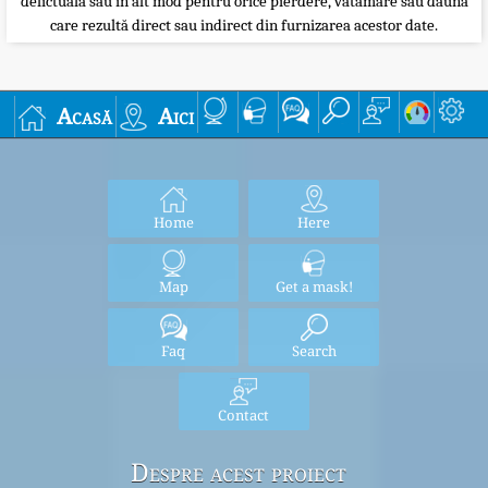
delictuală sau în alt mod pentru orice pierdere, vătămare sau daună
care rezultă direct sau indirect din furnizarea acestor date.
Acasă
Aici
Home
Here
Map
Get a mask!
Faq
Search
Contact
Despre acest proiect