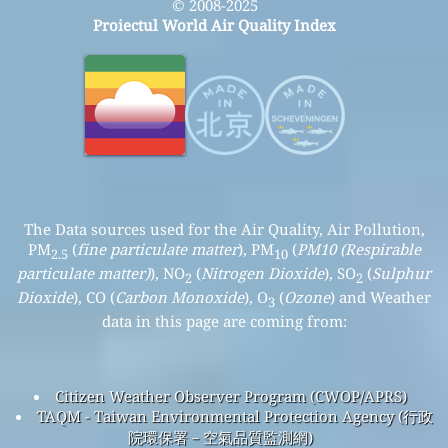
© 2008-2025
Proiectul World Air Quality Index
The Data sources used for the Air Quality, Air Pollution,
PM
(
fine particulate matter
), PM
(
PM10 (Respirable
2.5
10
particulate matter)
), NO
(
Nitrogen Dioxide
), SO
(
Sulphur
2
2
Dioxide
), CO (
Carbon Monoxide
), O
(
Ozone
) and Weather
3
data in this page are coming from:
Citizen Weather Observer Program (CWOP/APRS)
TAQM - Taiwan Environmental Protection Agency (行政
院環保署－空氣品質監測網)