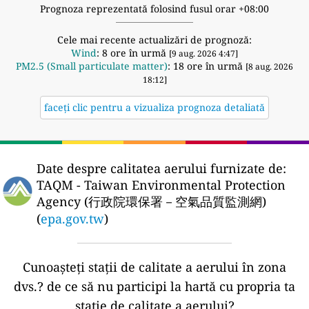
Prognoza reprezentată folosind fusul orar +08:00
Cele mai recente actualizări de prognoză:
Wind
: 8 ore în urmă
[9 aug. 2026 4:47]
PM2.5 (Small particulate matter)
: 18 ore în urmă
[8 aug. 2026
18:12]
faceți clic pentru a vizualiza prognoza detaliată
Date despre calitatea aerului furnizate de:
TAQM - Taiwan Environmental Protection
Agency (行政院環保署－空氣品質監測網)
(
epa.gov.tw
)
Cunoașteți stații de calitate a aerului în zona
dvs.?
de ce să nu participi la hartă cu propria ta
stație de calitate a aerului?