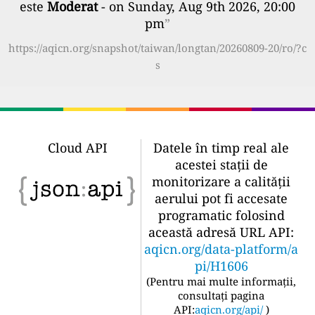
este
Moderat
- on Sunday, Aug 9th 2026, 20:00
pm
”
https://aqicn.org/snapshot/taiwan/longtan/20260809-20/ro/?c
s
Cloud API
Datele în timp real ale
acestei stații de
monitorizare a calității
aerului pot fi accesate
programatic folosind
această adresă URL API:
aqicn.org/data-platform/a
pi/H1606
(
Pentru mai multe informații,
consultați pagina
API:
aqicn.org/api/
)