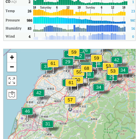
CO
2
1
AQI
Temp
26
23
Pressure
986
985
Humidity
83
56
Wind
4
0
+
−