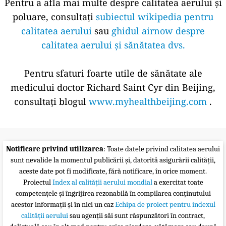
Pentru a afla mai multe despre calitatea aerului și
poluare, consultați
subiectul wikipedia pentru
calitatea aerului
sau
ghidul airnow despre
calitatea aerului și sănătatea dvs.
Pentru sfaturi foarte utile de sănătate ale
medicului doctor Richard Saint Cyr din Beijing,
consultați blogul
www.myhealthbeijing.com
.
Notificare privind utilizarea
: Toate datele privind calitatea aerului
sunt nevalide la momentul publicării și, datorită asigurării calității,
aceste date pot fi modificate, fără notificare, în orice moment.
Proiectul
Index al calității aerului mondial
a exercitat toate
competențele și îngrijirea rezonabilă în compilarea conținutului
acestor informații și în nici un caz
Echipa de proiect pentru indexul
calității aerului
sau agenții săi sunt răspunzători în contract,