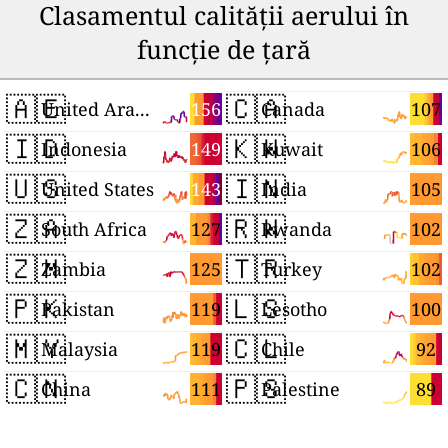
Clasamentul calității aerului în
funcție de țară
🇦🇪
🇨🇦
156
107
United Arab Emirates
Canada
🇮🇩
🇰🇼
149
106
Indonesia
Kuwait
🇺🇸
🇮🇳
143
105
United States
India
🇿🇦
🇷🇼
127
102
South Africa
Rwanda
🇿🇲
🇹🇷
125
102
Zambia
Turkey
🇵🇰
🇱🇸
119
100
Pakistan
Lesotho
🇲🇾
🇨🇱
119
92
Malaysia
Chile
🇨🇳
🇵🇸
111
89
China
Palestine