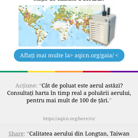
Aflați mai multe la
> aqicn.org/gaia/ <
Acțiune: “
Cât de poluat este aerul astăzi?
Consultați harta în timp real a poluării aerului,
pentru mai mult de 100 de țări.
”
https://aqicn.org/here/ro/
Share
: “
Calitatea aerului din Longtan, Taiwan