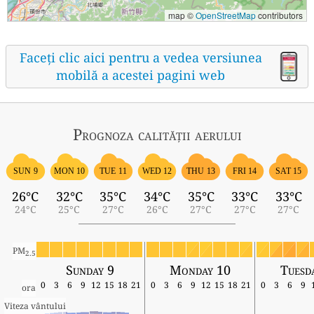
map ©
OpenStreetMap
contributors
Faceți clic aici pentru a vedea versiunea
mobilă a acestei pagini web
Prognoza calității aerului
SUN 9
MON 10
TUE 11
WED 12
THU 13
FRI 14
SAT 15
26°C
32°C
35°C
34°C
35°C
33°C
33°C
24°C
25°C
27°C
26°C
27°C
27°C
27°C
PM
2.5
Sunday 9
Monday 10
Tuesd
0
3
6
9
12
15
18
21
0
3
6
9
12
15
18
21
0
3
6
9
ora
Viteza vântului