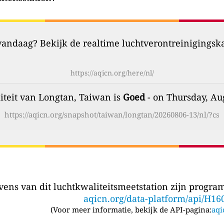
 vandaag? Bekijk de realtime luchtverontreinigingsk
https://aqicn.org/here/nl/
iteit van Longtan, Taiwan is
Goed
- on Thursday, Au
https://aqicn.org/snapshot/taiwan/longtan/20260806-13/nl/?cs
ens van dit luchtkwaliteitsmeetstation zijn program
aqicn.org/data-platform/api/H16
(
Voor meer informatie, bekijk de API-pagina:
aqi