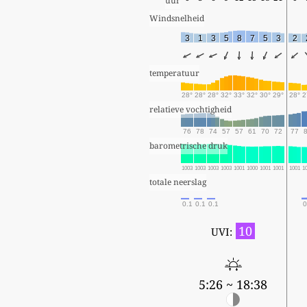
uur
Windsnelheid
3
1
3
5
8
7
5
3
2
temperatuur
28°
28°
28°
32°
33°
32°
30°
29°
28°
2
relatieve vochtigheid
76
78
74
57
57
61
70
72
77
barometrische druk
1003
1003
1003
1003
1001
1000
1001
1001
1001
1
totale neerslag
0.1
0.1
0.1
0
10
UVI:
5:26 ~ 18:38