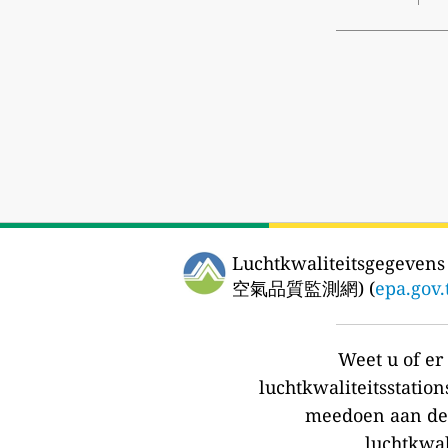
Luchtkwaliteitsgegevens 
空氣品質監測網) (
epa.gov
Weet u of e
luchtkwaliteitsstation
meedoen aan de
luchtkwal