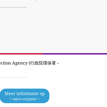
otection Agency (行政院環保署－
Meer informatie op
> aqicn.org/gaia/ <