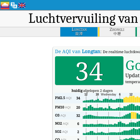
Luchtvervuiling va
Longtan
Zhongli
龍潭
中壢
De AQI van
Longtan
:
De realtime luchtkwa
34
G
Updat
tempera
huidig
afgelopen 2 dagen
PM2.5
34
AQI
PM10
20
AQI
O3
32
AQI
NO2
6
AQI
SO2
2
AQI
CO
3
AQI