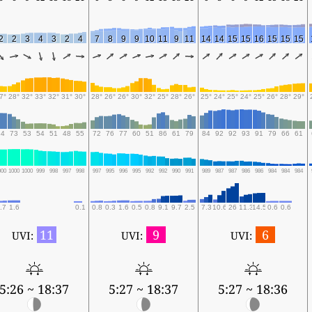
2
2
3
4
3
2
4
7
8
9
9
10
11
9
11
14
14
15
15
16
15
15
15
7°
28°
32°
33°
32°
31°
30°
28°
26°
26°
30°
32°
25°
28°
26°
25°
24°
25°
24°
25°
26°
28°
29°
84
73
53
54
51
48
55
72
76
77
60
51
86
61
79
84
92
92
93
91
79
66
61
000
1000
1000
999
998
997
998
997
995
996
995
992
992
990
991
989
987
987
986
986
984
984
984
.7
1.6
0.1
0.8
0.3
1.6
0.5
0.8
9.1
9.7
2.5
7.3
10.6
26
11.3
14.5
0.6
0.6
11
9
6
UVI:
UVI:
UVI:
5:26 ~ 18:37
5:27 ~ 18:37
5:27 ~ 18:36