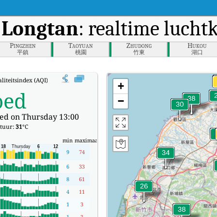
n
Longtan
: realtime lucht
Pingzhen
Taoyuan
Zhudong
Hukou
平鎮
桃園
竹東
湖口
liteitsindex (AQI) van Longtan.
+
oed
−
ed on Thursday 13:00
tuur:
31
°C
min
maximaal
9
74
6
33
8
61
4
11
1
3
1
3