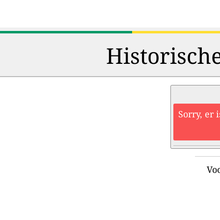
Historisch
Sorry, er 
Voo