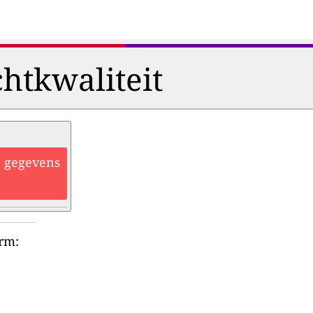
htkwaliteit
he gegevens
orm: