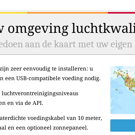
w omgeving luchtkwalit
doen aan de kaart met uw eigen l
jn zeer eenvoudig te installeren: u
en een USB-compatibele voeding nodig.
 luchtverontreinigingsniveaus
en en via de API.
aterdichte voedingskabel van 10 meter,
aal en een optioneel zonnepaneel.