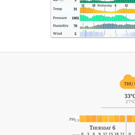
Temp
31
Pressure
1002
Humidity
70
Wind
2
THU 
33°
27°C
PM
2.5
Thursday 6
0
3
6
9
12
15
18
21
0