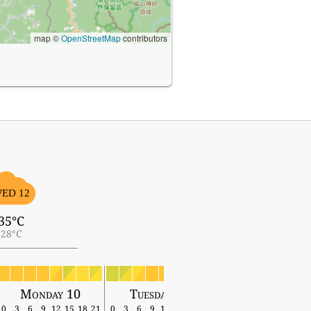
map ©
OpenStreetMap
contributors
ED 12
35°C
28°C
Monday 10
Tuesday 11
Wednesday 12
0
3
6
9
12
15
18
21
0
3
6
9
12
15
18
21
0
3
6
9
12
15
18