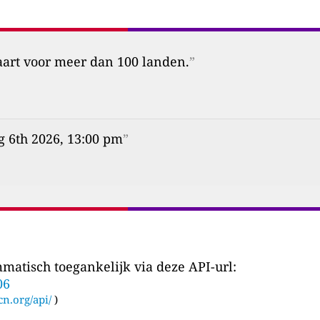
aart voor meer dan 100 landen.
”
g 6th 2026, 13:00 pm
”
matisch toegankelijk via deze API-url:
06
cn.org/api/
)