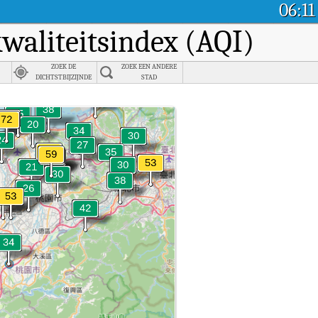
06:11
kwaliteitsindex (AQI)
ZOEK DE
ZOEK EEN ANDERE
DICHTSTBIJZIJNDE
STAD
STAD