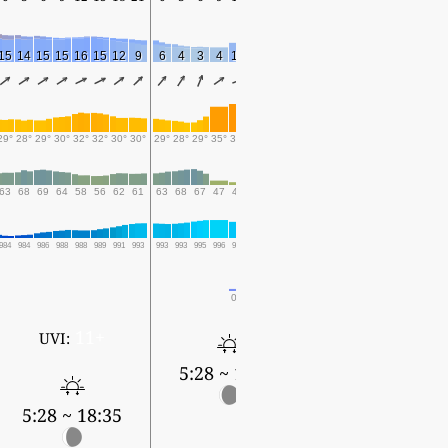
15
14
15
15
16
15
12
9
6
4
3
4
10
9
7
4
5
5
7
10
12
10
8
29°
28°
29°
30°
32°
32°
30°
30°
29°
28°
29°
35°
36°
33°
31°
30°
28°
28°
31°
35°
35°
32°
30°
63
68
69
64
58
56
62
61
63
68
67
47
44
56
63
67
72
72
58
42
44
57
64
984
984
986
988
988
989
991
993
993
993
995
996
994
995
997
998
997
997
998
997
996
996
998
0.1
0.1
0.1
0.1
11+
UVI:
5:28 ~ 18:35
5:29 ~ 18:34
5:28 ~ 18:35