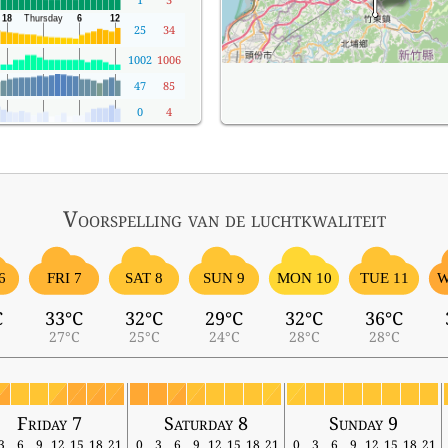
25
34
1002
1006
47
85
0
4
Voorspelling van de luchtkwaliteit
6
FRI 7
SAT 8
SUN 9
MON 10
TUE 11
W
C
33°C
32°C
29°C
32°C
36°C
27°C
25°C
24°C
28°C
28°C
Friday 7
Saturday 8
Sunday 9
3
6
9
12
15
18
21
0
3
6
9
12
15
18
21
0
3
6
9
12
15
18
21