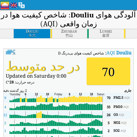
لودگی هوای
Douliu
: شاخص کیفیت هوا در
زمان واقعی (AQI)
Douliu
Zhushan
Lunbei
斗六
竹山
崙背
:
AQI
Douliu
شاخص کیفیت هوای بی‌درنگ Douliu (AQI).
در حد متوسط
70
Updated on Saturday 0:00
درجه حرارت:
28
°C
جاری
2 روز گذشته
دقیقه
حد
PM2.5
9
70
AQI
PM10
4
35
AQI
O3
12
26
AQI
NO2
2
5
AQI
SO2
1
2
AQI