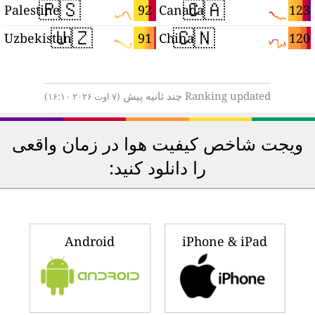
🇵🇸
🇨🇦
8
92
123
Palestine
Canada
🇺🇿
🇨🇳
7
91
120
Uzbekistan
China
Ranking updated چند ثانیه پیش
(۷ اوت ۲۰۲۶ ۱۶:۱۰)
ویجت شاخص کیفیت هوا در زمان واقعی
را دانلود کنید:
Android
iPhone & iPad