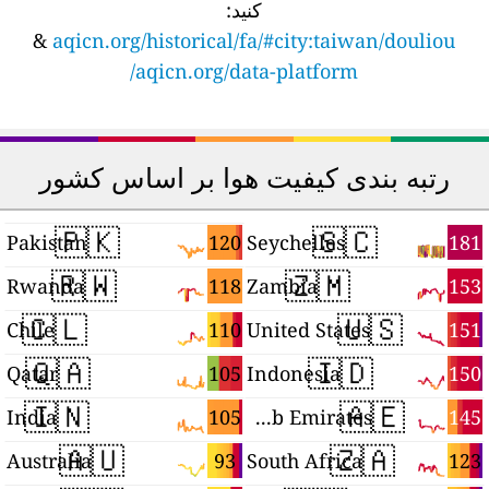
کنید:
&
aqicn.org/historical/fa/#city:taiwan/douliou
aqicn.org/data-platform/
رتبه بندی کیفیت هوا بر اساس کشور
🇵🇰
🇸🇨
1
120
181
Pakistan
Seychelles
🇷🇼
🇿🇲
9
118
153
Rwanda
Zambia
🇨🇱
🇺🇸
8
110
151
Chile
United States
🇶🇦
🇮🇩
5
105
150
Qatar
Indonesia
🇮🇳
🇦🇪
2
105
145
India
United Arab Emirates
🇦🇺
🇿🇦
9
93
123
Australia
South Africa