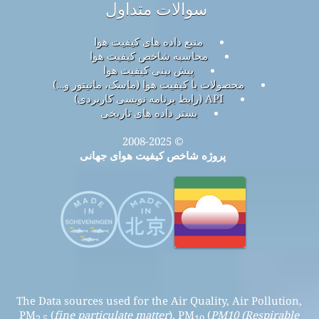
سوالات متداول
منبع داده های کیفیت هوا
محاسبه شاخص کیفیت هوا
پیش بینی کیفیت هوا
محصولات با کیفیت هوا (ماسک، مانیتور و…)
API (رابط برنامه نویسی کاربردی)
بستر داده های تاریخی
© 2008-2025
پروژه شاخص کیفیت هوای جهانی
The Data sources used for the Air Quality, Air Pollution,
PM
(
fine particulate matter
), PM
(
PM10 (Respirable
2.5
10