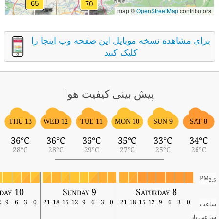
map ©
OpenStreetMap
contributors
برای مشاهده نسخه موبایل این صفحه وب اینجا را
کلیک کنید
پیش بینی کیفیت هوا
THU 13
WED 12
TUE 11
MON 10
SUN 9
SAT 8
36°C
36°C
36°C
35°C
33°C
34°C
28°C
28°C
29°C
27°C
25°C
26°C
PM
2.5
day 10
Sunday 9
Saturday 8
12
9
6
3
0
21
18
15
12
9
6
3
0
21
18
15
12
9
6
3
0
ساعت
سرعت باد