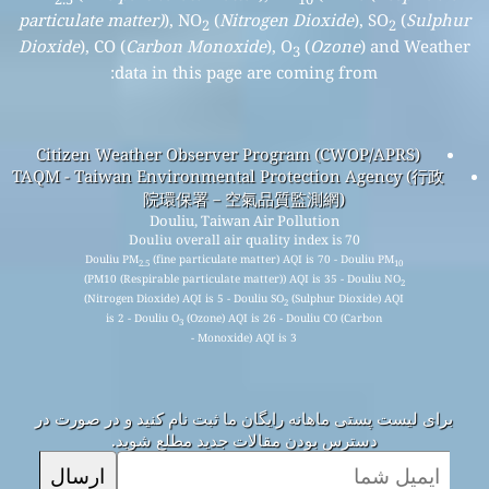
particulate matter)
), NO
(
Nitrogen Dioxide
), SO
(
Sulphur
2
2
Dioxide
), CO (
Carbon Monoxide
), O
(
Ozone
) and Weather
3
data in this page are coming from:
Citizen Weather Observer Program (CWOP/APRS)
TAQM - Taiwan Environmental Protection Agency (行政
院環保署－空氣品質監測網)
Douliu, Taiwan Air Pollution
Douliu overall air quality index is 70
Douliu PM
(fine particulate matter) AQI is 70 - Douliu PM
2.5
10
(PM10 (Respirable particulate matter)) AQI is 35 - Douliu NO
2
(Nitrogen Dioxide) AQI is 5 - Douliu SO
(Sulphur Dioxide) AQI
2
is 2 - Douliu O
(Ozone) AQI is 26 - Douliu CO (Carbon
3
Monoxide) AQI is 3 -
برای لیست پستی ماهانه رایگان ما ثبت نام کنید و در صورت در
دسترس بودن مقالات جدید مطلع شوید.
ارسال