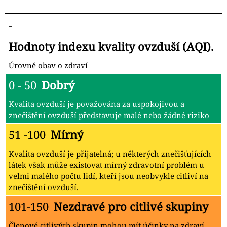
-
Hodnoty indexu kvality ovzduší (AQI).
Úrovně obav o zdraví
0 - 50
Dobrý
Kvalita ovzduší je považována za uspokojivou a
znečištění ovzduší představuje malé nebo žádné riziko
51 -100
Mírný
Kvalita ovzduší je přijatelná; u některých znečišťujících
látek však může existovat mírný zdravotní problém u
velmi malého počtu lidí, kteří jsou neobvykle citliví na
znečištění ovzduší.
101-150
Nezdravé pro citlivé skupiny
Členové citlivých skupin mohou mít účinky na zdraví.