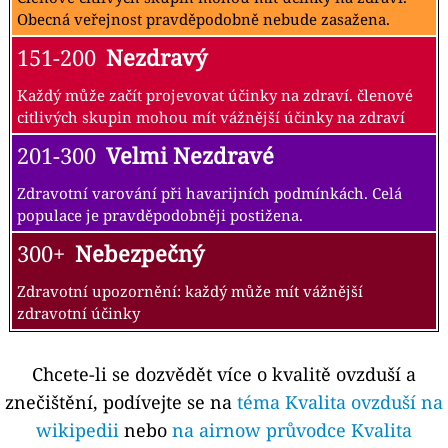
Obecná veřejnost pravděpodobně nebude zasažena.
151-200
Nezdravý
Každý může začít projevovat účinky na zdraví. členové
citlivých skupin mohou mít vážnější účinky na zdraví
201-300
Velmi Nezdravé
Zdravotní varování při havarijních podmínkách. Celá
populace je pravděpodobněji postižena.
300+
Nebezpečný
Zdravotní upozornění: každý může mít vážnější
zdravotní účinky
Chcete-li se dozvědět více o kvalitě ovzduší a
znečištění, podívejte se na
téma Kvalita ovzduší na
wikipedii
nebo
na airnow průvodce Kvalita