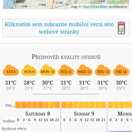
map ©
OpenStreetMap
contributors
Kliknutím sem zobrazíte mobilní verzi této
webové stránky
Předpověď kvality ovzduší
SAT 8
SUN 9
MON 10
TUE 11
WED 12
THU 13
FRI 14
31°C
28°C
30°C
31°C
31°C
31°C
30°C
26°C
25°C
27°C
28°C
28°C
28°C
29°C
PM
2.5
Saturday 8
Sunday 9
Monda
0
3
6
9
12
15
18
21
0
3
6
9
12
15
18
21
0
3
6
9
hodina
Rychlost větru