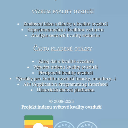
výzkum kvality ovzduší
Znalostní báze a články o kvalitě ovzduší
Experimentování s kvalitou vzduchu
Analýza senzorů kvality vzduchu
Často kladené otázky
Zdroj dat o kvalitě ovzduší
Výpočet indexu kvality ovzduší
Předpověď kvality ovzduší
Výrobky pro kvalitu ovzduší (masky, monitory…)
API (Application Programming Interface)
Historická datová platforma
© 2008-2025
Projekt indexu světové kvality ovzduší