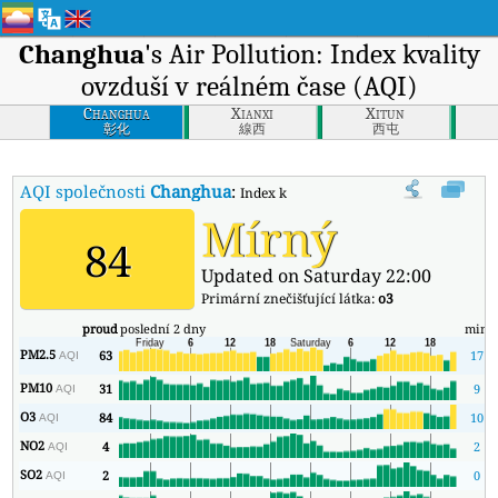
Changhua
's Air Pollution: Index kvality
ovzduší v reálném čase (AQI)
Changhua
Xianxi
Xitun
彰化
線西
西屯
AQI společnosti
Changhua
:
Index kvality vzduchu v reálném čase (A
Mírný
84
Updated on Saturday 22:00
Primární znečišťující látka:
o3
proud
poslední 2 dny
min
PM2.5
63
17
AQI
PM10
31
9
AQI
O3
84
10
AQI
NO2
4
2
AQI
SO2
2
0
AQI