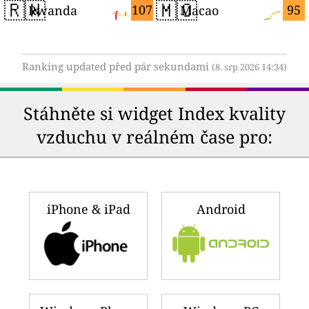
🇷🇼
🇲🇴
107
95
Rwanda
Macao
Ranking updated před pár sekundami
(8. srp 2026 14:34)
Stáhněte si widget Index kvality
vzduchu v reálném čase pro:
iPhone & iPad
Android