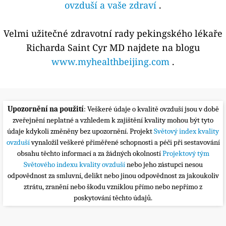
ovzduší a vaše zdraví
.
Velmi užitečné zdravotní rady pekingského lékaře
Richarda Saint Cyr MD najdete na blogu
www.myhealthbeijing.com
.
Upozornění na použití
: Veškeré údaje o kvalitě ovzduší jsou v době
zveřejnění neplatné a vzhledem k zajištění kvality mohou být tyto
údaje kdykoli změněny bez upozornění. Projekt
Světový index kvality
ovzduší
vynaložil veškeré přiměřené schopnosti a péči při sestavování
obsahu těchto informací a za žádných okolností
Projektový tým
Světového indexu kvality ovzduší
nebo jeho zástupci nesou
odpovědnost za smluvní, delikt nebo jinou odpovědnost za jakoukoliv
ztrátu, zranění nebo škodu vzniklou přímo nebo nepřímo z
poskytování těchto údajů.