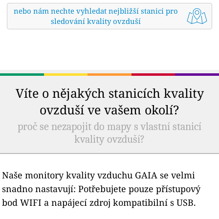
nebo nám nechte vyhledat nejbližší stanici pro
sledování kvality ovzduší
Víte o nějakých stanicích kvality
ovzduší ve vašem okolí?
proč se nezapojit do mapy s vlastní stanicí
kvality ovzduší?
Naše monitory kvality vzduchu GAIA se velmi
snadno nastavují: Potřebujete pouze přístupový
bod WIFI a napájecí zdroj kompatibilní s USB.