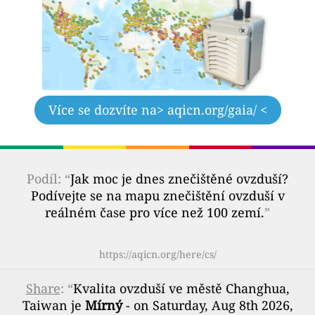
Více se dozvíte na
> aqicn.org/gaia/ <
Podíl: “
Jak moc je dnes znečištěné ovzduší?
Podívejte se na mapu znečištění ovzduší v
reálném čase pro více než 100 zemí.
”
https://aqicn.org/here/cs/
Share
: “
Kvalita ovzduší ve městě Changhua,
Taiwan je
Mírný
- on Saturday, Aug 8th 2026,