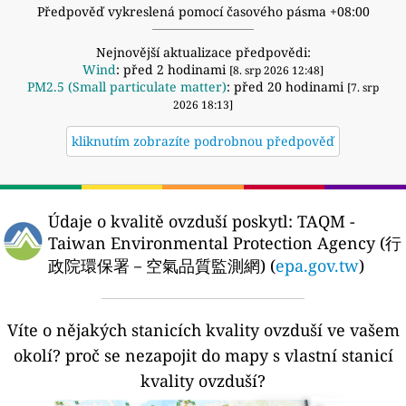
Předpověď vykreslená pomocí časového pásma +08:00
Nejnovější aktualizace předpovědi:
Wind
: před 2 hodinami
[8. srp 2026 12:48]
PM2.5 (Small particulate matter)
: před 20 hodinami
[7. srp
2026 18:13]
kliknutím zobrazíte podrobnou předpověď
Údaje o kvalitě ovzduší poskytl:
TAQM -
Taiwan Environmental Protection Agency (行
政院環保署－空氣品質監測網) (
epa.gov.tw
)
Víte o nějakých stanicích kvality ovzduší ve vašem
okolí?
proč se nezapojit do mapy s vlastní stanicí
kvality ovzduší?