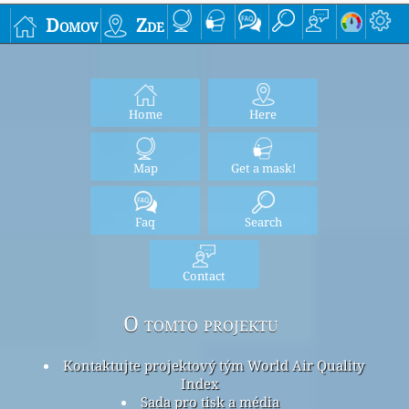
Domov
Zde
Home
Here
Map
Get a mask!
Faq
Search
Contact
O tomto projektu
Kontaktujte projektový tým World Air Quality
Index
Sada pro tisk a média