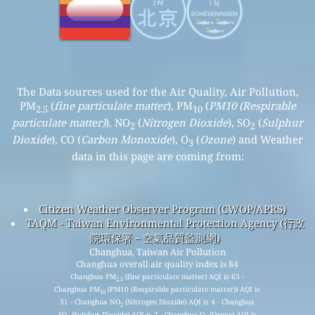
The Data sources used for the Air Quality, Air Pollution,
PM
(
fine particulate matter
), PM
(
PM10 (Respirable
2.5
10
particulate matter)
), NO
(
Nitrogen Dioxide
), SO
(
Sulphur
2
2
Dioxide
), CO (
Carbon Monoxide
), O
(
Ozone
) and Weather
3
data in this page are coming from:
Citizen Weather Observer Program (CWOP/APRS)
TAQM - Taiwan Environmental Protection Agency (行政
院環保署－空氣品質監測網)
Changhua, Taiwan Air Pollution
Changhua overall air quality index is 84
Changhua PM
(fine particulate matter) AQI is 63 -
2.5
Changhua PM
(PM10 (Respirable particulate matter)) AQI is
10
31 - Changhua NO
(Nitrogen Dioxide) AQI is 4 - Changhua
2
SO
(Sulphur Dioxide) AQI is 2 - Changhua O
(Ozone) AQI is