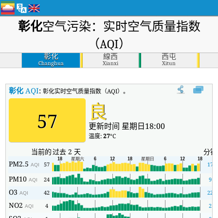
彰化
空气污染：实时空气质量指数
（AQI）
彰化
線西
西屯
Changhua
Xianxi
Xitun
彰化
AQI
:
彰化实时空气质量指数（AQI）。
良
57
更新时间 星期日18:00
温度:
27
°C
当前的
过去 2 天
分钟
PM2.5
57
17
AQI
PM10
24
9
AQI
O3
42
22
AQI
NO2
4
2
AQI