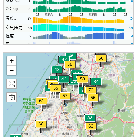
SO2
1
0
AQI
CO
2
1
AQI
温度。
27
24
空气压力
990
990
湿度
97
58
风
0
0
+
−