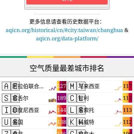
更多信息请查看历史数据平台：
aqicn.org/historical/cn/#city:taiwan/changhua
&
aqicn.org/data-platform/
空气质量最差城市排名
🇦🇪
🇲🇾
227
117
阿拉伯联合酋长国
马来西亚
🇸🇨
🇨🇱
189
115
塞舌尔
智利
🇮🇩
🇱🇸
144
113
印度尼西亚
莱索托
🇺🇸
🇰🇼
138
112
美国
科威特
🇿🇦
🇨🇦
136
106
南非
加拿大