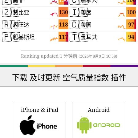
🇿🇲
🇮🇳
130
100
赞比亚
印度
🇷🇼
🇨🇳
118
97
卢旺达
中国
🇵🇰
🇹🇷
117
94
巴基斯坦
土耳其
Ranking updated 1 分钟前
(2026年8月9日 10:58)
下载 及时更新 空气质量指数 插件
iPhone & iPad
Android