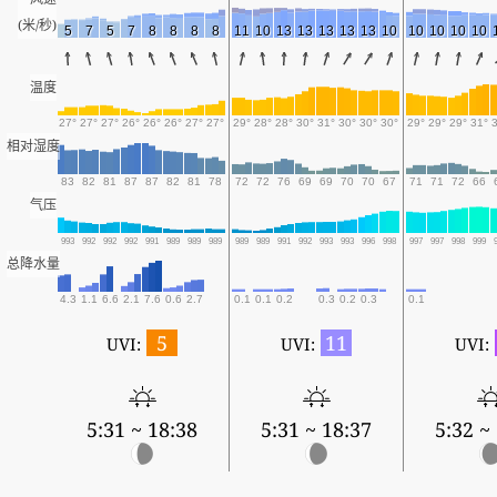
(米/秒)
5
7
5
7
8
8
8
8
11
10
13
13
13
13
13
10
10
10
10
10
温度
27°
27°
27°
26°
26°
26°
27°
27°
29°
28°
28°
30°
31°
30°
30°
30°
29°
29°
29°
31°
相对湿度
83
82
81
87
87
82
81
78
72
72
76
69
69
70
70
67
71
71
72
66
气压
993
992
992
992
991
989
989
989
989
989
991
992
993
993
996
998
997
997
998
999
总降水量
4.3
1.1
6.6
2.1
7.6
0.6
2.7
0.1
0.1
0.2
0.3
0.2
0.3
0.1
5
11
UVI:
UVI:
UVI:
5:31 ~ 18:38
5:31 ~ 18:37
5:32 ~