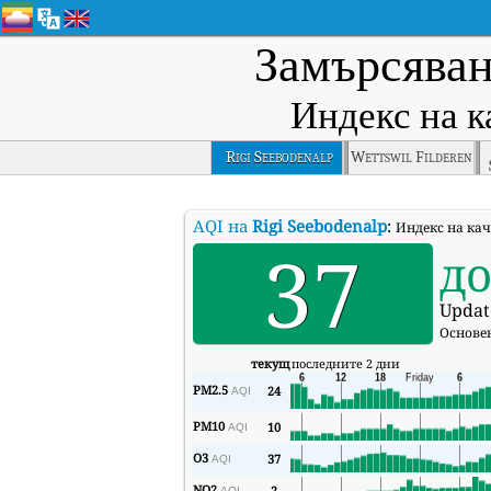
Замърсяван
Индекс на к
Rigi Seebodenalp
Wettswil Filderen
AQI на
Rigi Seebodenalp
:
Индекс на каче
37
д
Updat
Основе
текущ
последните 2 дни
PM2.5
24
AQI
PM10
10
AQI
O3
37
AQI
NO2
2
AQI