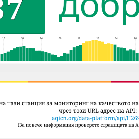
на тази станция за мониторинг на качеството на
чрез този URL адрес на API:
aqicn.org/data-platform/api/H26
(
За повече информация проверете страницата на A