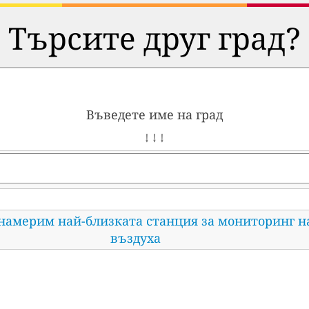
Търсите друг град?
Въведете име на град
↓ ↓ ↓
 намерим най-близката станция за мониторинг н
въздуха