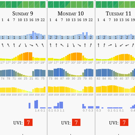
Sunday 9
Monday 10
Tuesday 11
1
4
7
10
13
16
19
22
1
4
7
10
13
16
19
22
1
4
7
10
13
16
19
1
1
1
1
1
5
5
3
2
2
1
1
1
1
5
2
1
2
1
1
2
2
2
17°
17°
20°
28°
34°
34°
20°
19°
19°
17°
19°
27°
33°
33°
20°
16°
16°
15°
18°
24°
29°
30°
22
74
78
71
44
25
21
81
75
73
86
87
49
30
25
79
85
82
84
81
56
40
37
72
1018
1018
1018
1017
1015
1014
1018
1017
1019
1019
1019
1018
1017
1014
1019
1019
1019
1019
1020
1020
1018
1017
101
1.4
0.1
0.1
0.3
1.1
0.7
0.3
0.3
0.1
0.1
0.1
0.4
7
7
7
UVI:
UVI:
UVI: