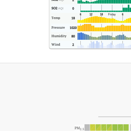
SO2
0
AQI
Temp
18
Pressure
1020
Humidity
80
Wind
2
PM
2.5