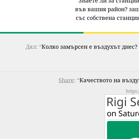
Знаете ли за станции
във вашия район?
защ
със собствена станция
Дял: “
Колко замърсен е въздухът днес? 
Share
: “
Качеството на въздух
https