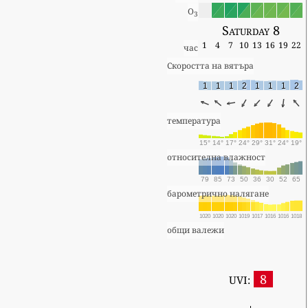
O
3
Saturday 8
1
4
7
10
13
16
19
22
час
Скоростта на вятъра
1
1
1
2
1
1
1
2
температура
15°
14°
17°
24°
29°
31°
24°
19°
относителна влажност
79
85
73
50
36
30
52
65
барометрично налягане
1020
1020
1020
1019
1017
1016
1016
1018
общи валежи
8
UVI: