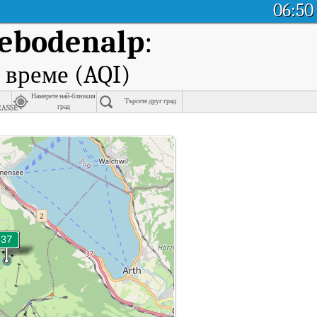
06:50
eebodenalp
:
 време (AQI)
Намерете най-близкия
Търсете друг град
asse
град