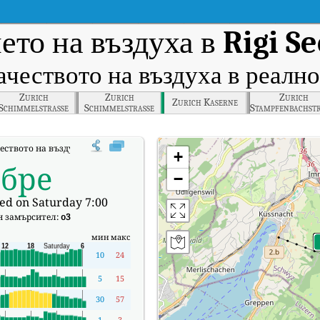
ето на въздуха в
Rigi S
ачеството на въздуха в реално
Zurich
Zurich
Zurich
Zurich Kaserne
Schimmelstrasse
Schimmelstrasse
Stampfenbachstr
ството на въздуха в реално време (AQI) на Rigi Seebodenalp.
+
обре
−
ed on Saturday 7:00
н замърсител:
o3
мин
макс
10
24
5
15
30
57
1
3