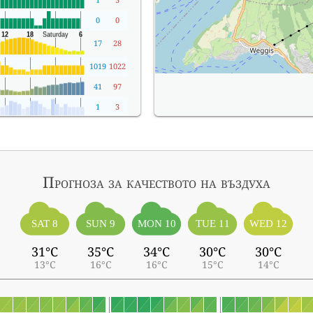
0
0
17
28
1019
1022
41
97
1
3
Прогноза за качеството на въздуха
SAT 8
SUN 9
MON 10
TUE 11
WED 12
31°C
35°C
34°C
30°C
30°C
13°C
16°C
16°C
15°C
14°C