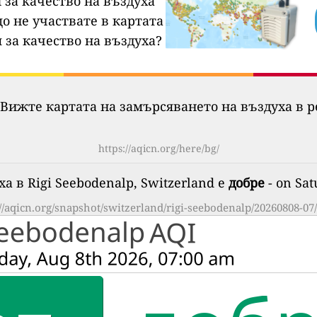
 за качество на въздуха
о не участвате в картата
 за качество на въздуха?
Вижте картата на замърсяването на въздуха в р
https://aqicn.org/here/bg/
а в Rigi Seebodenalp, Switzerland е
добре
- on Sat
://aqicn.org/snapshot/switzerland/rigi-seebodenalp/20260808-07/