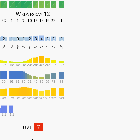
Wednesday 12
22
1
4
7
10
13
16
19
22
1
2
1
0
1
2
3
4
2
2
1
°
17°
15°
14°
16°
23°
28°
30°
24°
19°
17°
90
91
91
85
51
40
35
59
73
82
8
1020
1020
1021
1021
1021
1019
1018
1019
1020
1021
1.1
1.1
7
UVI: