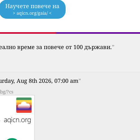
Научете повече на
> aqicn.org/gaia/ <
еално време за повече от 100 държави.
”
urday, Aug 8th 2026, 07:00 am
”
bg/?cs