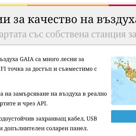
ии за качество на възду
артата със собствена станция з
ъздуха GAIA са много лесни за
FI точка за достъп и съвместимо с
а на замърсяване на въздуха в реално
ртите и чрез API.
водоустойчив захранващ кабел, USB
и допълнителен соларен панел.