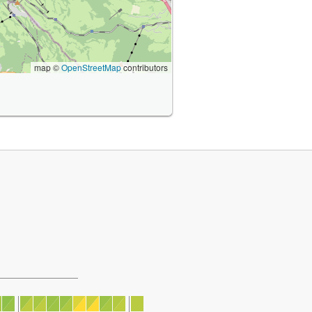
map ©
OpenStreetMap
contributors