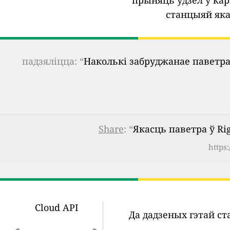
прыняць удзел у кар
станцыяй яка
падзяліцца: “
Наколькі забруджанае паветра
Share
: “
Якасць паветра ў Rig
https
Cloud API
Да дадзеных гэтай с