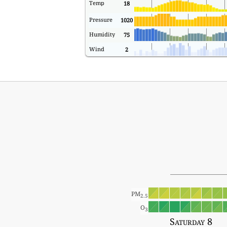
Temp
18
Pressure
1020
Humidity
75
Wind
2
PM
2.5
O
3
Saturday 8