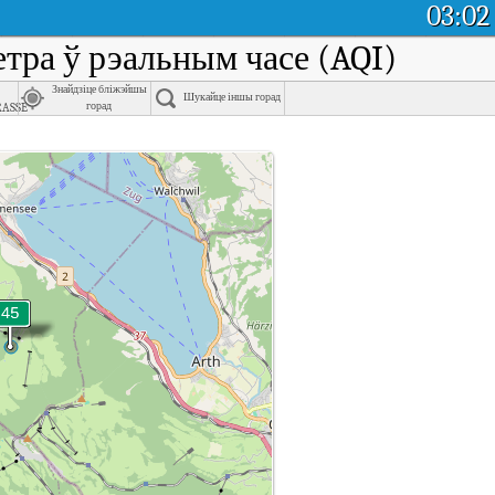
03:02
ветра ў рэальным часе (AQI)
Знайдзіце бліжэйшы
Шукайце іншы горад
asse
горад