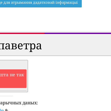
це для атрымання дадатковай інфармацыі
паветра
шта не так
тарычных даных:
lp
&