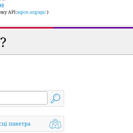
98
ку API:
aqicn.org/api/
)
?
сці паветра