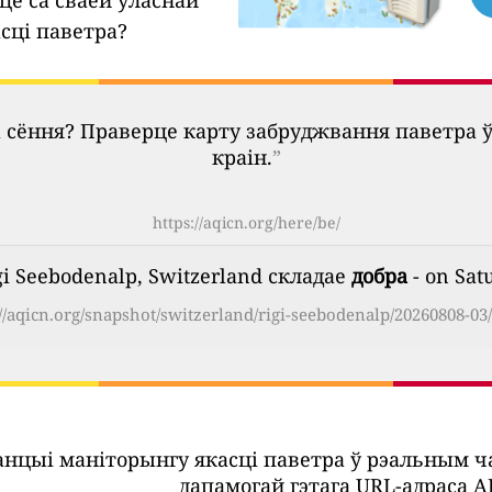
це са сваёй уласнай
сці паветра?
 сёння? Праверце карту забруджвання паветра 
краін.
”
https://aqicn.org/here/be/
i Seebodenalp, Switzerland складае
добра
- on Sat
://aqicn.org/snapshot/switzerland/rigi-seebodenalp/20260808-03/
танцыі маніторынгу якасці паветра ў рэальным 
дапамогай гэтага URL-адраса AP