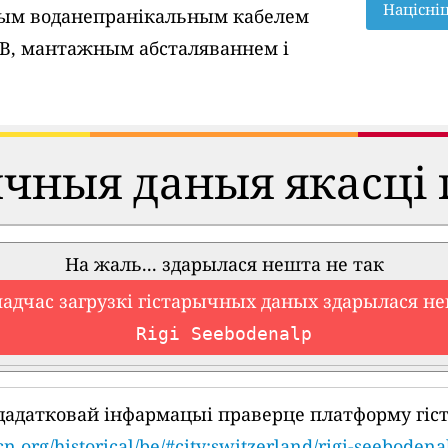
Націсні
вым воданепранікальным кабелем
SB, мантажным абсталяваннем і
ычныя даныя якасці 
На жаль... здарылася нешта не так
падчас загрузкі гістарычных даных здарылася не
Rigi Seebodenalp
дадатковай інфармацыі праверце платформу гіс
cn.org/historical/be/#city:switzerland/rigi-seebodena