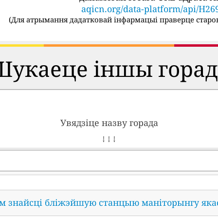
aqicn.org/data-platform/api/H26
(
Для атрымання дадатковай інфармацыі праверце старон
Шукаеце іншы горад
Увядзіце назву горада
↓ ↓ ↓
ам знайсці бліжэйшую станцыю маніторынгу яка