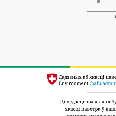
Дадзеныя аб якасці пав
Environment (
bafu.admi
Ці ведаеце вы якія-не
якасці паветра ў ва