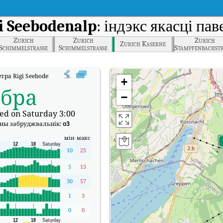
i Seebodenalp
: індэкс якасці па
Zurich
Zurich
Zurich
Zurich Kaserne
Schimmelstrasse
Schimmelstrasse
Stampfenbachstr
етра Rigi Seebodenalp у рэальным часе (AQI).
+
обра
−
ed on Saturday 3:00
ны забруджвальнік:
o3
мін
макс
10
25
5
15
30
57
1
3
0
0