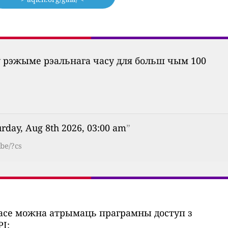
ў рэжыме рэальнага часу для больш чым 100
urday, Aug 8th 2026, 03:00 am
”
be/?cs
часе можна атрымаць праграмны доступ з
I: