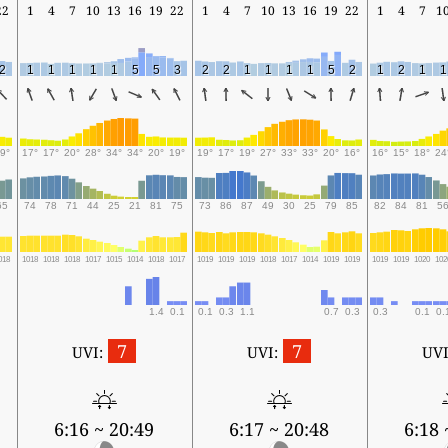
22
1
4
7
10
13
16
19
22
1
4
7
10
13
16
19
22
1
4
7
1
2
1
1
1
1
1
5
5
3
2
2
1
1
1
1
5
2
1
2
1
1
9°
17°
17°
20°
28°
34°
34°
20°
19°
19°
17°
19°
27°
33°
33°
20°
16°
16°
15°
18°
24
65
74
78
71
44
25
21
81
75
73
86
87
49
30
25
79
85
82
84
81
5
018
1018
1018
1018
1017
1015
1014
1018
1017
1019
1019
1019
1018
1017
1014
1019
1019
1019
1019
1020
102
1.4
0.1
0.1
0.3
1.1
0.7
0.3
0.3
0.1
0.
7
7
UVI:
UVI:
UVI
6:16 ~ 20:49
6:17 ~ 20:48
6:18 