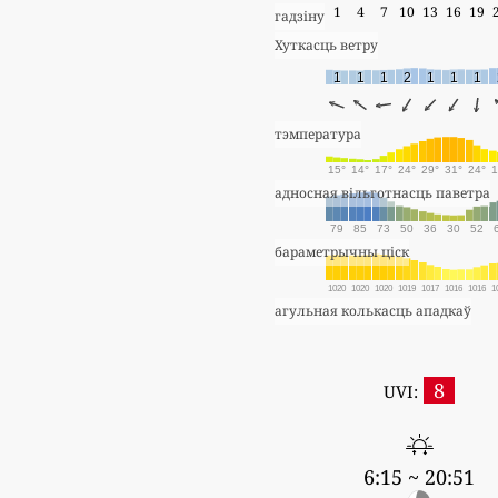
1
4
7
10
13
16
19
гадзіну
Хуткасць ветру
1
1
1
2
1
1
1
тэмпература
15°
14°
17°
24°
29°
31°
24°
1
адносная вільготнасць паветра
79
85
73
50
36
30
52
бараметрычны ціск
1020
1020
1020
1019
1017
1016
1016
1
агульная колькасць ападкаў
8
UVI:
6:15 ~ 20:51