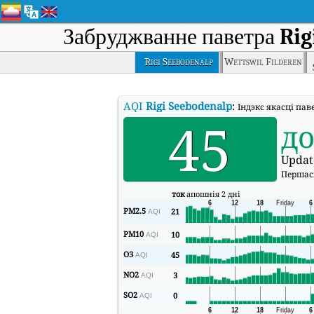
Забруджванне паветра
Rig
Rigi Seebodenalp
Wettswil Filderen
AQI
Rigi Seebodenalp
:
Індэкс якасці пав
45
д
Updat
Першас
ток
апошнія 2 дні
PM2.5
21
AQI
PM10
10
AQI
O3
45
AQI
NO2
3
AQI
SO2
0
AQI