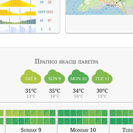
18
28
1019
1022
41
97
1
3
Прагноз якасці паветра
SAT 8
SUN 9
MON 10
TUE 11
31°C
35°C
34°C
30°C
13°C
16°C
16°C
15°C
Sunday 9
Monday 10
Tues