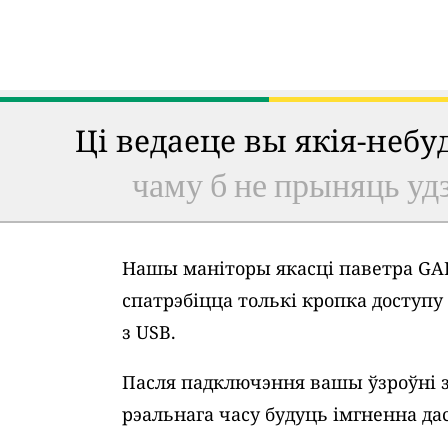
Ці ведаеце вы якія-неб
чаму б не прыняць удз
Нашы маніторы якасці паветра GAI
спатрэбіцца толькі кропка доступ
з USB.
Пасля падключэння вашы ўзроўні 
рэальнага часу будуць імгненна дас