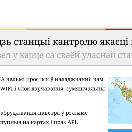
удзь станцыі кантролю якасці
ел у карце са сваёй уласнай ст
A вельмі простыя ў наладжванні: вам
у WIFI і блок харчавання, сумяшчальны
забруджвання паветра ў рэжыме
тупныя на картах і праз API.