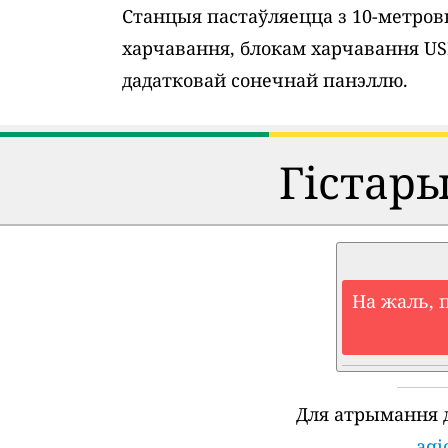
Станцыя пастаўляецца з 10-метро
харчавання, блокам харчавання U
дадатковай сонечнай панэллю.
Гістар
На жаль, 
Для атрымання 
aqi