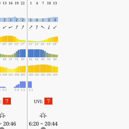
0
13
16
19
22
1
4
7
10
13
2
2
2
2
1
0
1
2
3
°
29°
30°
22°
17°
15°
14°
16°
23°
28°
6
40
37
72
90
91
91
85
51
40
0
1018
1017
1018
1020
1020
1021
1021
1021
1019
1
0.1
0.4
1.1
1.1
7
7
:
UVI:
~ 20:46
6:20 ~ 20:44