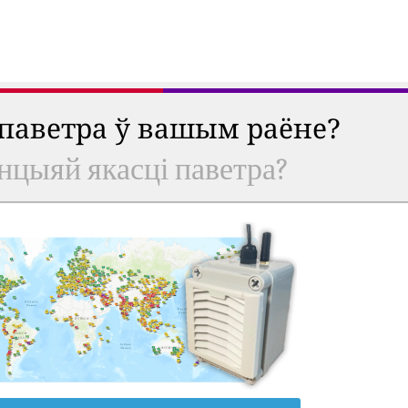
 паветра ў вашым раёне?
анцыяй якасці паветра?