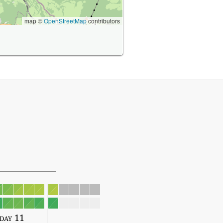
map ©
OpenStreetMap
contributors
day 11