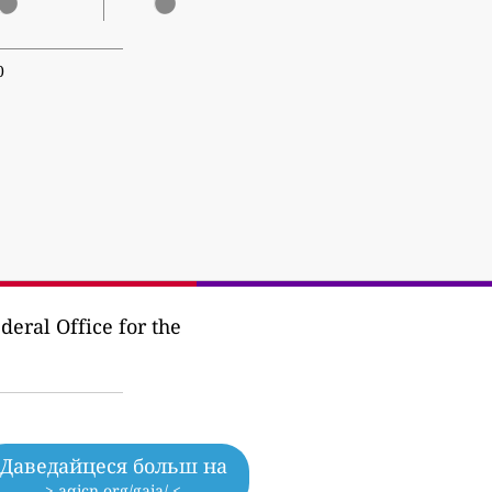
0
eral Office for the
Даведайцеся больш на
> aqicn.org/gaia/ <