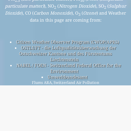
2.5
10
particulate matter)
), NO
(
Nitrogen Dioxide
), SO
(
Sulphur
2
2
Dioxide
), CO (
Carbon Monoxide
), O
(
Ozone
) and Weather
3
data in this page are coming from:
Citizen Weather Observer Program (CWOP/APRS)
OSTLUFT - die Luftqualitätsüberwachung der
Ostschweizer Kantone und des Fürstentums
Liechtenstein
NABEL / FOEN - Switzerland Federal Office for the
Environment
Umweltbundesamt
Flums ARA, Switzerland Air Pollution
Flums ARA overall air quality index is n/a
Flums ARA PM
(fine particulate matter) AQI is n/a - Flums
2.5
ARA PM
(PM10 (Respirable particulate matter)) AQI is n/a -
10
Flums ARA NO
(Nitrogen Dioxide) AQI is n/a - Flums ARA
2
SO
(Sulphur Dioxide) AQI is n/a - Flums ARA O
(Ozone) AQI
2
3
is n/a - Flums ARA CO (Carbon Monoxide) AQI is n/a -