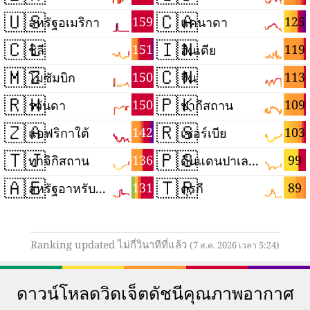
🇺🇸
🇨🇦
159
125
สหรัฐอเมริกา
แคนาดา
🇨🇱
🇮🇳
151
119
ชิลี
อินเดีย
🇲🇿
🇨🇳
150
113
โมซัมบิก
จีน
🇷🇼
🇵🇰
150
109
รวันดา
ปากีสถาน
🇿🇦
🇷🇸
142
103
แอฟริกาใต้
เซอร์เบีย
🇹🇯
🇵🇸
136
99
ทาจิกิสถาน
ดินแดนปาเลสไตน์
🇦🇪
🇹🇷
131
89
สหรัฐอาหรับเอมิเรตส์
ตุรกี
Ranking updated ไม่กี่วินาทีที่แล้ว
(7 ส.ค. 2026 เวลา 5:24)
ดาวน์โหลดวิดเจ็ตดัชนีคุณภาพอากาศ