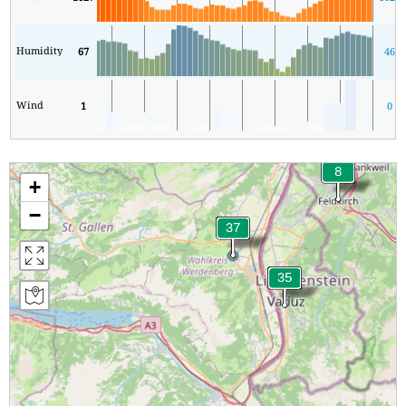
Humidity
67
46
Wind
1
0
+
−