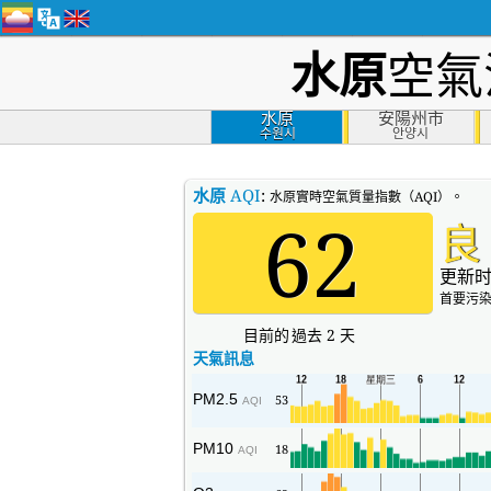
水原
空氣
水原
安陽州市
수원시
안양시
水原
AQI
:
水原實時空氣質量指數（AQI）。
62
良
更新时
首要污染
目前的
過去 2 天
天氣訊息
PM2.5
53
AQI
PM10
18
AQI