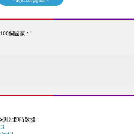
> aqicn.org/gaia/ <
100個國家。
”
質監測站即時數據：
13
g/api/
)