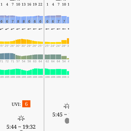
1
4
7
10
13
16
19
22
1
4
7
10
13
16
19
22
1
4
7
10
13
16
19
6
6
7
8
8
6
6
6
6
6
7
7
8
6
7
7
6
6
7
7
7
6
7
25°
25°
26°
30°
30°
29°
26°
25°
25°
24°
24°
28°
32°
29°
25°
24°
23°
22°
25°
30°
31°
29°
25°
71
72
71
57
54
58
63
64
62
64
64
54
40
47
55
59
64
67
57
42
36
44
60
1005
1005
1006
1006
1005
1005
1006
1006
1006
1006
1006
1006
1004
1005
1006
1006
1005
1005
1005
1003
1002
1002
1003
6
UVI:
5:45 ~ 19:31
5:46 ~ 19:30
5:44 ~ 19:32