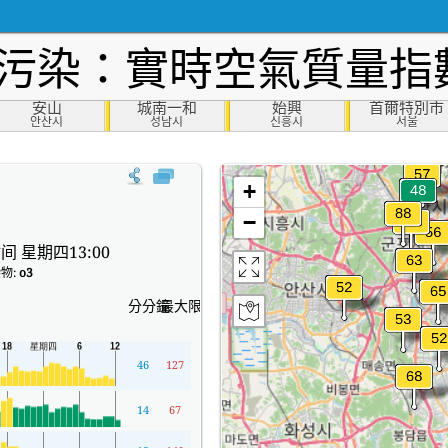
污染：實時空氣質量指數
安山
城南一和
始興
首爾特別市
안산시
성남시
신흥시
서울
+
−
间 星期四13:00
物:
o3
分分鐘
最大限度
46
127
14
67