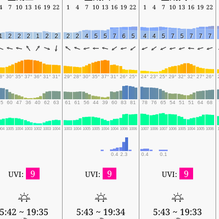
4
7
10
13
16
19
22
1
4
7
10
13
16
19
22
1
4
7
10
13
16
19
22
1
2
2
2
1
2
2
2
2
4
5
5
7
6
5
4
4
5
7
5
7
7
7
8°
30°
35°
37°
36°
31°
31°
29°
28°
30°
35°
37°
31°
26°
25°
24°
23°
25°
29°
32°
32°
27°
26°
75
60
47
36
40
62
63
61
61
56
44
39
60
83
81
78
76
65
54
51
51
64
68
004
1005
1004
1003
1002
1003
1004
1003
1004
1005
1005
1004
1004
1006
1006
1007
1006
1007
1006
1005
1004
1005
1006
0.4
2.3
0.4
0.1
9
9
9
UVI:
UVI:
UVI:
5:42 ~ 19:35
5:43 ~ 19:34
5:43 ~ 19:33