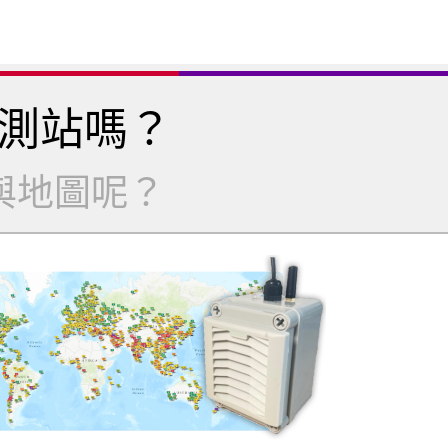
測站嗎？
與地圖呢？