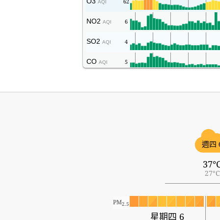
O3
62
AQI
NO2
6
AQI
SO2
4
AQI
CO
5
AQI
週四 
37°
27°C
PM
2.5
星期四 6