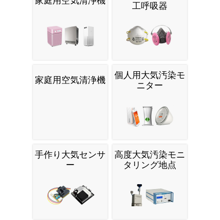
家庭用空気清浄機
工呼吸器
個人用大気汚染モ
家庭用空気清浄機
ニター
手作り大気センサ
高度大気汚染モニ
ー
タリング地点