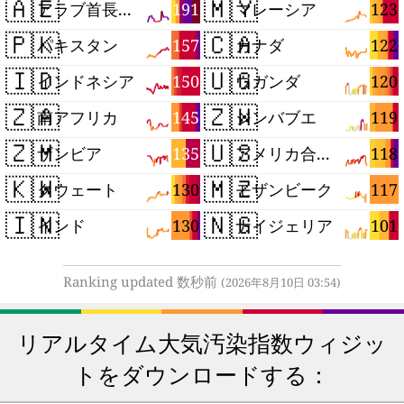
🇦🇪
🇲🇾
191
123
アラブ首長国連邦
マレーシア
🇵🇰
🇨🇦
157
122
パキスタン
カナダ
🇮🇩
🇺🇬
150
120
インドネシア
ウガンダ
🇿🇦
🇿🇼
145
119
南アフリカ
ジンバブエ
🇿🇲
🇺🇸
135
118
ザンビア
アメリカ合衆国
🇰🇼
🇲🇿
130
117
クウェート
モザンビーク
🇮🇳
🇳🇬
130
101
インド
ナイジェリア
Ranking updated 数秒前
(2026年8月10日 03:54)
リアルタイム大気汚染指数ウィジッ
トをダウンロードする：