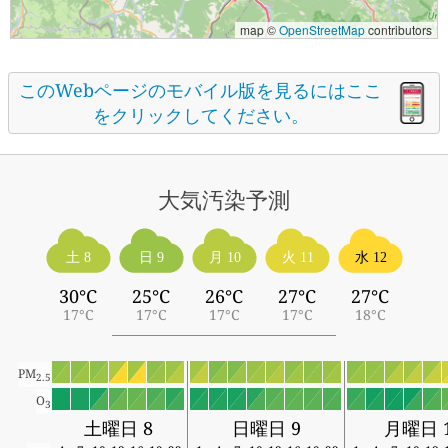
map ©
OpenStreetMap
contributors
このWebページのモバイル版を見るにはここ
をクリックしてください。
大気汚染予測
土 8
日 9
月 10
火 11
水 12
30°C
25°C
26°C
27°C
27°C
17°C
17°C
17°C
17°C
18°C
PM
2.5
O
3
土曜日 8
日曜日 9
月曜日 