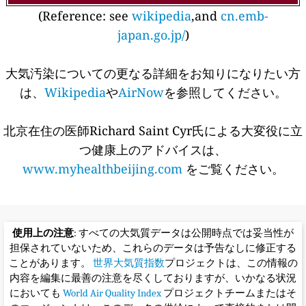
(Reference: see
wikipedia
,and
cn.emb-
japan.go.jp/
)
大気汚染についての更なる詳細をお知りになりたい方
は、
Wikipedia
や
AirNow
を参照してください。
北京在住の医師Richard Saint Cyr氏による大変役に立
つ健康上のアドバイスは、
www.myhealthbeijing.com
をご覧ください。
使用上の注意
: すべての大気質データは公開時点では妥当性が
担保されていないため、これらのデータは予告なしに修正する
ことがあります。
世界大気質指数
プロジェクトは、この情報の
内容を編集に最善の注意を尽くしておりますが、いかなる状況
においても
World Air Quality Index
プロジェクトチームまたはそ