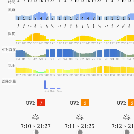
4
7
10
13
16
19
22
1
4
7
10
13
16
19
22
1
4
7
10
13
時間
風速
1
1
1
3
4
3
2
1
1
1
2
4
4
3
1
1
1
1
1
3
温度
17°
18°
25°
30°
26°
20°
19°
18°
17°
18°
23°
25°
24°
22°
19°
18°
17°
17°
23°
26°
相対湿度
84
81
53
42
53
90
91
93
94
90
69
62
63
72
86
90
93
88
65
54
気圧
1017
1017
1016
1014
1012
1016
1015
1016
1015
1015
1016
1016
1016
1017
1019
1019
1018
1018
1018
1018
1
総降水量
2.1
0.1
0.1
7
5
5
UVI:
UVI:
UVI:
7:10 ~ 21:27
7:11 ~ 21:25
7:12 ~ 21