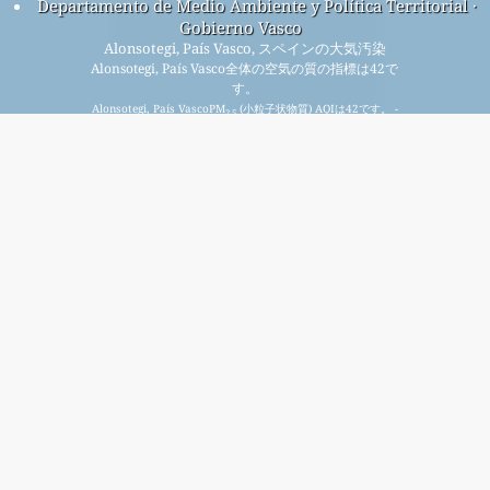
Departamento de Medio Ambiente y Política Territorial ·
Gobierno Vasco
Alonsotegi, País Vasco, スペインの大気汚染
Alonsotegi, País Vasco全体の空気の質の指標は42で
す。
Alonsotegi, País VascoPM
(小粒子状物質) AQIは42です。 -
2.5
Alonsotegi, País VascoPM
(吸入性粒子状物質) AQIは20です。
10
- Alonsotegi, País VascoNO
(二酸化窒素) AQIは9です。 -
2
Alonsotegi, País VascoSO
(二酸化硫黄) AQIはn/aです。 -
2
Alonsotegi, País VascoO
(オゾン) AQIはn/aです。 - Alonsotegi,
3
País VascoCO (一酸化炭素) AQIはn/aです。 -
毎月無料のメーリング リストに登録すると、新しい記事が
入手可能になったときに通知が届きます。
提出する
This page has been generated on Saturday, Aug 8th 2026, 18:37 pm CST from jp2n