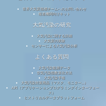
世界大気質指標チームへのお問い合わせ
報道機関向けキット
大気汚染の研究
大気汚染に関する詳細
大気質の実験
センサーによる大気汚染分析
よくある質問
大気汚染観測データ
空気汚染指数算出方法
大気汚染予報
大気汚染対策用品（マスク、モニター...）
API（アプリケーションプログラミングインターフェー
ス）
ヒストリカルデータプラットフォーム