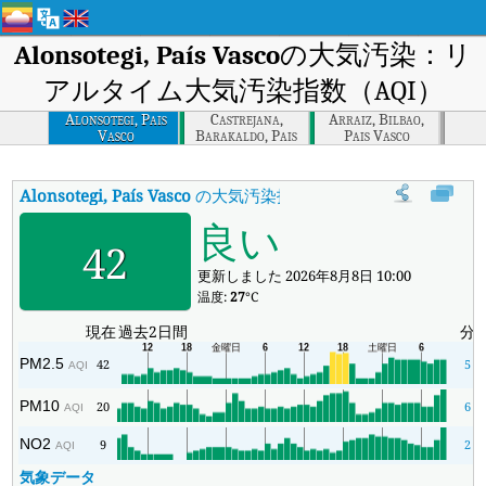
Alonsotegi, País Vasco
の大気汚染：リ
アルタイム大気汚染指数（AQI）
Alonsotegi, Pais
Castrejana,
Arraiz, Bilbao,
Vasco
Barakaldo, Pais
Pais Vasco
Vasco
Alonsotegi, País Vasco
の大気汚染指数
:
Alonsotegi, País V
良い
42
更新しました 2026年8月8日 10:00
温度:
27
°C
現在
過去2日間
分
PM2.5
42
5
AQI
PM10
20
6
AQI
NO2
9
2
AQI
気象データ