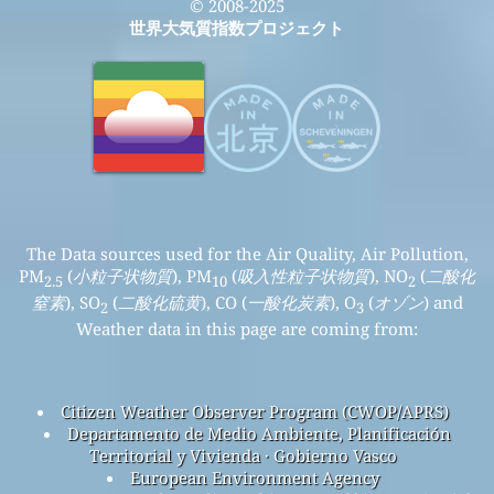
© 2008-2025
世界大気質指数プロジェクト
The Data sources used for the Air Quality, Air Pollution,
PM
(
小粒子状物質
), PM
(
吸入性粒子状物質
), NO
(
二酸化
2.5
10
2
窒素
), SO
(
二酸化硫黄
), CO (
一酸化炭素
), O
(
オゾン
) and
2
3
Weather data in this page are coming from:
Citizen Weather Observer Program (CWOP/APRS)
Departamento de Medio Ambiente, Planificación
Territorial y Vivienda · Gobierno Vasco
European Environment Agency