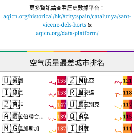
更多資訊請查看歷史數據平台：
aqicn.org/historical/hk/#city:spain/catalunya/sant-
vicenc-dels-horts
&
aqicn.org/data-platform/
空气质量最差城市排名
🇺🇸
🇿🇲
155
121
美國
尚比亞
🇮🇩
🇷🇼
153
118
印尼
盧安達
🇿🇦
🇺🇿
147
117
南非
烏茲別克
🇦🇪
🇶🇦
139
115
阿拉伯聯合大公國
卡達
🇲🇬
🇮🇳
137
111
馬達加斯加
印度