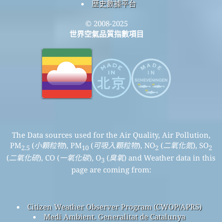
歷史數據平台
© 2008-2025
世界空氣品質指數項目
The Data sources used for the Air Quality, Air Pollution,
PM
(
小顆粒物
), PM
(
可吸入顆粒物
), NO
(
二氧化氮
), SO
2.5
10
2
2
(
二氧化硫
), CO (
一氧化碳
), O
(
臭氧
) and Weather data in this
3
page are coming from:
Citizen Weather Observer Program (CWOP/APRS)
Medi Ambient. Generalitat de Catalunya