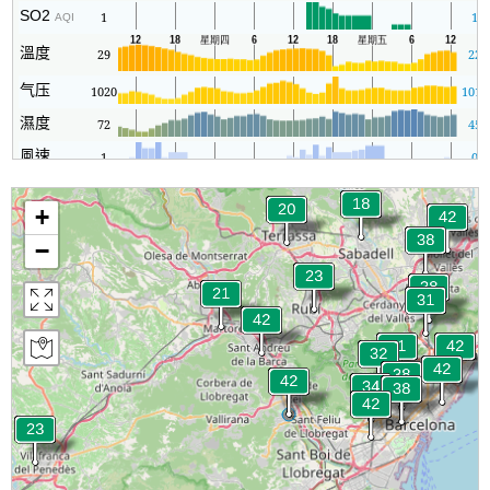
SO2
1
1
AQI
溫度
29
22
气压
1020
1018
濕度
72
45
風速
1
0
+
−