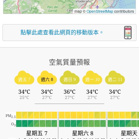
map ©
OpenStreetMap
contributors
點擊此處查看此網頁的移動版本。
空氣質量預報
週五 7
週六 8
週日 9
週一 10
週二 11
34°C
34°C
36°C
34°C
34°C
25°C
27°C
27°C
27°C
27°C
PM
2.5
O
3
星期五 7
星期六 8
星期天 