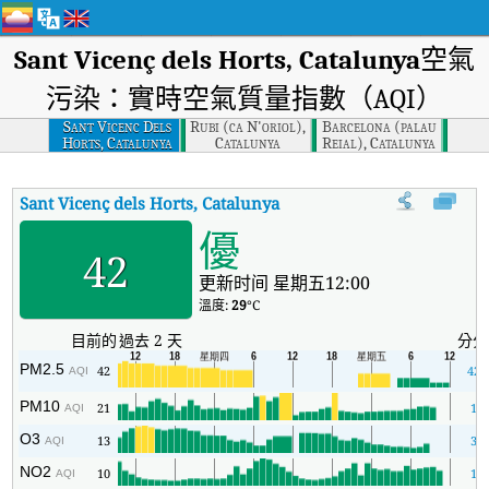
Sant Vicenç dels Horts, Catalunya
空氣
污染：實時空氣質量指數（AQI）
Sant Vicenc Dels
Rubi (ca N'oriol),
Barcelona (palau
Horts, Catalunya
Catalunya
Reial), Catalunya
Sant Vicenç dels Horts, Catalunya
AQI
:
Sant Vicenç dels Hor
優
42
更新时间 星期五12:00
溫度:
29
°C
目前的
過去 2 天
分分
PM2.5
42
42
AQI
PM10
21
1
AQI
O3
13
3
AQI
NO2
10
1
AQI