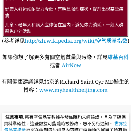
健康人群运动耐受力降低，有明显强烈症状，提前出现某些疾
病
儿童、老年人和病人应停留在室内，避免体力消耗，一般人群
避免户外活动
(参考详见
http://zh.wikipedia.org/wiki/空气质量指数
)
如果你想了解更多有關空氣質量與污染，詳見
維基百科
或者
AirNow
有關健康建議詳​​見北京的Richard Saint Cyr MD醫生的
博客：
www.myhealthbeijing.com
注意事項
: 所有空氣品質數據在發佈時均未經驗證，且為了確保
資料準確性，這些數據可能隨時被修改，恕不另行通知。
世界空
氣品質指數
專案在編制這些訊息內容時已經謹慎的運用了所有適