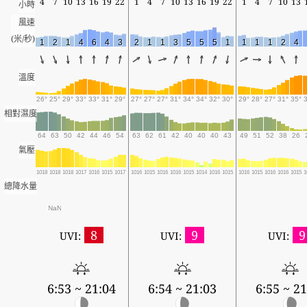
4
7
10
13
16
19
22
1
4
7
10
13
16
19
22
1
4
7
10
13
小時
風速
(米/秒)
1
2
1
4
6
4
3
2
1
1
3
5
5
5
1
1
1
1
2
4
溫度
26°
25°
29°
33°
33°
31°
29°
27°
27°
27°
31°
34°
34°
32°
30°
29°
28°
27°
31°
35°
相對濕度
64
63
50
42
44
46
54
63
62
61
42
40
40
40
43
49
51
52
38
26
氣壓
1018
1018
1018
1017
1016
1015
1017
1016
1015
1016
1016
1015
1014
1016
1015
1016
1015
1016
1016
1015
1
總降水量
NaN
8
9
9
UVI:
UVI:
UVI:
6:53 ~ 21:04
6:54 ~ 21:03
6:55 ~ 21