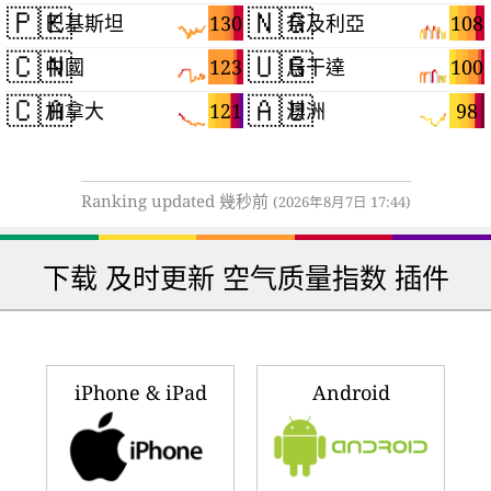
🇵🇰
🇳🇬
130
108
巴基斯坦
奈及利亞
🇨🇳
🇺🇬
123
100
中國
烏干達
🇨🇦
🇦🇺
121
98
加拿大
澳洲
Ranking updated 幾秒前
(2026年8月7日 17:44)
下载 及时更新 空气质量指数 插件
iPhone & iPad
Android