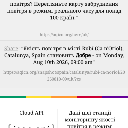
повітря? Перегляньте карту забруднення
повітря в режимі реального часу для понад
100 країн.
”
https://aqicn.org/here/uk/
Share
: “
Якість повітря в місті Rubí (Ca n'Oriol),
Catalunya, Spain становить
Добре
- on Monday,
Aug 10th 2026, 09:00 am
”
https://aqicn.org/snapshot/spain/catalunya/rubi-ca-noriol/20
260810-09/uk/?cs
Cloud API
Дані цієї станції
моніторингу якості
повітря в режимі