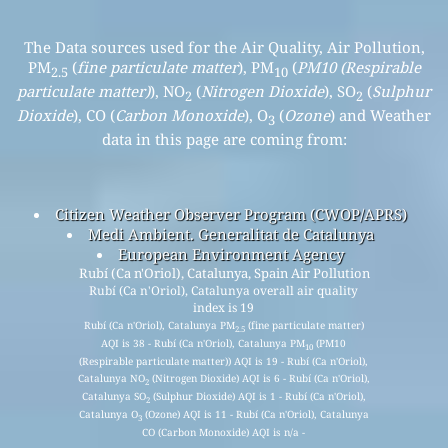
The Data sources used for the Air Quality, Air Pollution,
PM
(
fine particulate matter
), PM
(
PM10 (Respirable
2.5
10
particulate matter)
), NO
(
Nitrogen Dioxide
), SO
(
Sulphur
2
2
Dioxide
), CO (
Carbon Monoxide
), O
(
Ozone
) and Weather
3
data in this page are coming from:
Citizen Weather Observer Program (CWOP/APRS)
Medi Ambient. Generalitat de Catalunya
European Environment Agency
Rubí (Ca n'Oriol), Catalunya, Spain Air Pollution
Rubí (Ca n'Oriol), Catalunya overall air quality
index is 19
Rubí (Ca n'Oriol), Catalunya PM
(fine particulate matter)
2.5
AQI is 38 - Rubí (Ca n'Oriol), Catalunya PM
(PM10
10
(Respirable particulate matter)) AQI is 19 - Rubí (Ca n'Oriol),
Catalunya NO
(Nitrogen Dioxide) AQI is 6 - Rubí (Ca n'Oriol),
2
Catalunya SO
(Sulphur Dioxide) AQI is 1 - Rubí (Ca n'Oriol),
2
Catalunya O
(Ozone) AQI is 11 - Rubí (Ca n'Oriol), Catalunya
3
CO (Carbon Monoxide) AQI is n/a -