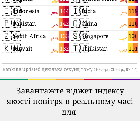
🇮🇩
🇮🇳
144
119
Indonesia
India
🇵🇰
🇨🇳
142
116
Pakistan
China
🇿🇦
🇸🇬
133
106
South Africa
Singapore
🇰🇼
🇹🇯
132
101
Kuwait
Tajikistan
Ranking updated декілька секунд тому
(10 серп 2026 р., 07:47)
Завантажте віджет індексу
якості повітря в реальному часі
для: