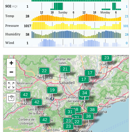
SO2
1
1
AQI
Temp
28
21
Pressure
1017
1014
Humidity
58
28
Wind
1
0
+
−