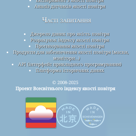
Аналіз датчиків якості повітря
Часті запитання
Джерело даних про якість повітря
Розрахунок індексу якості повітря
Прогнозування якості повітря
Продукти для забезпечення якості повітря (маски,
монітори…)
API (інтерфейс прикладного програмування)
Платформа історичних даних
© 2008-2025
Проект Всесвітнього індексу якості повітря