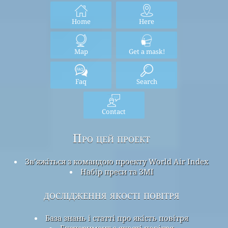
Home
Here
Map
Get a mask!
Faq
Search
Contact
Про цей проект
Зв’яжіться з командою проекту World Air Index
Набір преси та ЗМІ
дослідження якості повітря
База знань і статті про якість повітря
Експеримент з якості повітря