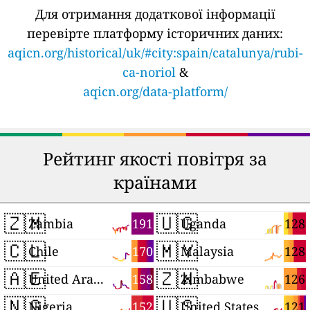
Для отримання додаткової інформації
перевірте платформу історичних даних:
aqicn.org/historical/uk/#city:spain/catalunya/rubi-
ca-noriol
&
aqicn.org/data-platform/
Рейтинг якості повітря за
країнами
🇿🇲
🇺🇬
191
128
Zambia
Uganda
🇨🇱
🇲🇾
170
128
Chile
Malaysia
🇦🇪
🇿🇼
158
126
United Arab Emirates
Zimbabwe
🇳🇬
🇺🇸
152
121
Nigeria
United States