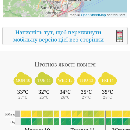
map ©
OpenStreetMap
contributors
Натисніть тут, щоб переглянути
мобільну версію цієї веб-сторінки
Прогноз якості повітря
MON 10
TUE 11
WED 12
THU 13
FRI 14
33°C
32°C
34°C
35°C
35°C
27°C
25°C
26°C
27°C
28°C
PM
2.5
O
3
Monday 10
Tuesday 11
Wednes