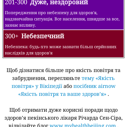
201-300
Дуже, нездоровий
Попередження про небезпеку для здоров'я,
надзвичайна ситуація. Все населення, швидше за все,
зазнає впливу.
300+
Небезпечний
Небезпека: будь-хто може зазнати більш серйозних
наслідків для здоров'я
Щоб дізнатися більше про якість повітря та
забруднення, перегляньте
тему «Якість
повітря» у Вікіпедії
або
посібник airnow
«Якість повітря та ваше здоров’я»
.
Щоб отримати дуже корисні поради щодо
здоров’я пекінського лікаря Річарда Сен-Сіра,
відвідайте блог
www.myhealthbeijing.com
.