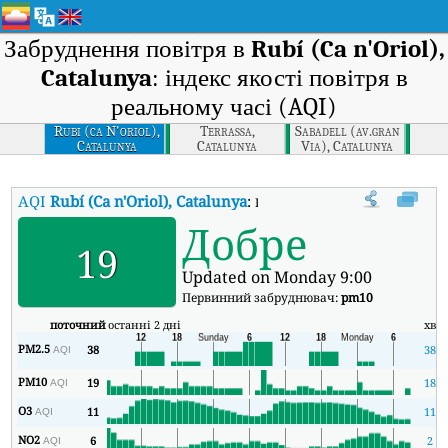
Забруднення повітря в
Rubí (Ca n'Oriol),
Catalunya
: індекс якості повітря в
реальному часі (AQI)
Rubi (ca N'oriol),
Terrassa,
Sabadell (av.gran
Catalunya
Catalunya
Via), Catalunya
AQI
Rubí (Ca n'Oriol), Catalunya
:
Індекс якості повітря в реальном
Добре
19
Updated on Monday 9:00
Первинний забруднювач:
pm10
поточний
останні 2 дні
хв
PM2.5
38
38
AQI
PM10
19
18
AQI
O3
11
11
AQI
NO2
6
2
AQI