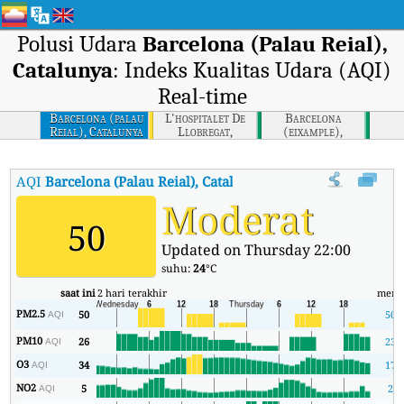
Polusi Udara
Barcelona (Palau Reial),
Catalunya
: Indeks Kualitas Udara (AQI)
Real-time
Barcelona (palau
L'hospitalet De
Barcelona
Reial), Catalunya
Llobregat,
(eixample),
Catalunya
Catalunya
AQI
Barcelona (Palau Reial), Catalunya
:
Indeks Kualitas Udara (AQ
Moderat
50
Updated on Thursday 22:00
suhu:
24
°C
saat ini
2 hari terakhir
meni
PM2.5
50
50
AQI
PM10
26
23
AQI
O3
34
17
AQI
NO2
5
2
AQI