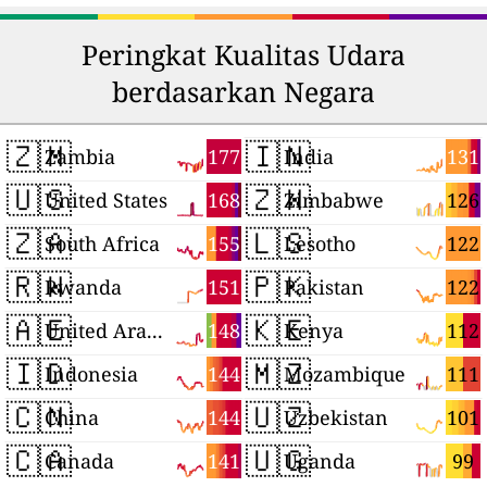
Peringkat Kualitas Udara
berdasarkan Negara
🇿🇲
🇮🇳
177
131
Zambia
India
🇺🇸
🇿🇼
168
126
United States
Zimbabwe
🇿🇦
🇱🇸
155
122
South Africa
Lesotho
🇷🇼
🇵🇰
151
122
Rwanda
Pakistan
🇦🇪
🇰🇪
148
112
United Arab Emirates
Kenya
🇮🇩
🇲🇿
144
111
Indonesia
Mozambique
🇨🇳
🇺🇿
144
101
China
Uzbekistan
🇨🇦
🇺🇬
141
99
Canada
Uganda