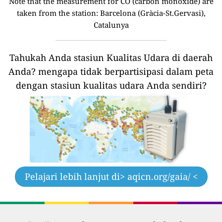
Note that the measurement for CO (carbon monoxide) are
taken from the station:
Barcelona (Gràcia-St.Gervasi),
Catalunya
Tahukah Anda stasiun Kualitas Udara di daerah
Anda?
mengapa tidak berpartisipasi dalam peta
dengan stasiun kualitas udara Anda sendiri?
Pelajari lebih lanjut di
> aqicn.org/gaia/ <