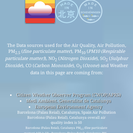
The Data sources used for the Air Quality, Air Pollution,
PM
(
fine particulate matter
), PM
(
PM10 (Respirable
2.5
10
particulate matter)
), NO
(
Nitrogen Dioxide
), SO
(
Sulphur
2
2
Dioxide
), CO (
Carbon Monoxide
), O
(
Ozone
) and Weather
3
data in this page are coming from:
Citizen Weather Observer Program (CWOP/APRS)
Medi Ambient. Generalitat de Catalunya
European Environment Agency
Barcelona (Palau Reial), Catalunya, Spain Air Pollution
Barcelona (Palau Reial), Catalunya overall air
quality index is 50
Barcelona (Palau Reial), Catalunya PM
(fine particulate
2.5
matter) AQI is 50 - Barcelona (Palau Reial), Catalunya PM