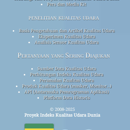
Pers dan Media Kit
penelitian kualitas udara
Basis Pengetahuan dan Artikel Kualitas Udara
Eksperimen Kualitas Udara
Analisis Sensor Kualitas Udara
Pertanyaan yang Sering Diajukan
Sumber Data Kualitas Udara
Perhitungan Indeks Kualitas Udara
Peramalan Kualitas Udara
Produk Kualitas Udara (masker, Monitor…)
API (Antarmuka Pemrograman Aplikasi)
Platform Data Historis
© 2008-2025
Proyek Indeks Kualitas Udara Dunia