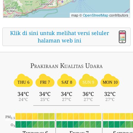
map ©
OpenStreetMap
contributors
Klik di sini untuk melihat versi seluler
halaman web ini
Prakiraan Kualitas Udara
THU 6
FRI 7
SAT 8
SUN 9
MON 10
34°C
34°C
34°C
36°C
32°C
24°C
25°C
27°C
27°C
27°C
PM
2.5
O
3
Thursday 6
Friday 7
Saturda