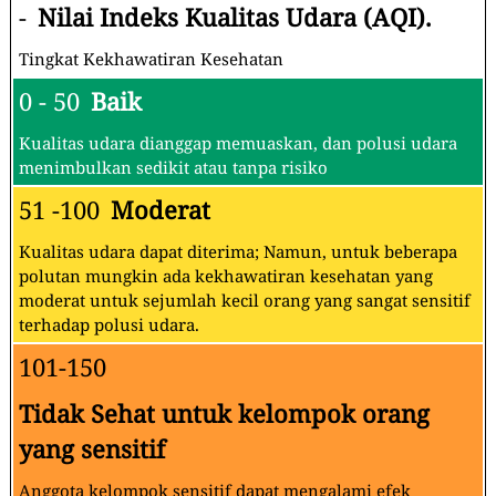
-
Nilai Indeks Kualitas Udara (AQI).
Tingkat Kekhawatiran Kesehatan
0 - 50
Baik
Kualitas udara dianggap memuaskan, dan polusi udara
menimbulkan sedikit atau tanpa risiko
51 -100
Moderat
Kualitas udara dapat diterima; Namun, untuk beberapa
polutan mungkin ada kekhawatiran kesehatan yang
moderat untuk sejumlah kecil orang yang sangat sensitif
terhadap polusi udara.
101-150
Tidak Sehat untuk kelompok orang
yang sensitif
Anggota kelompok sensitif dapat mengalami efek