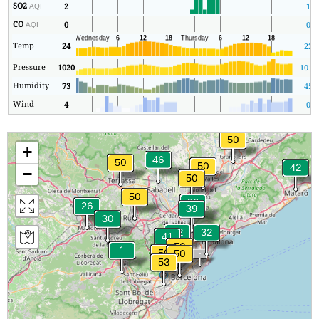
SO2
2
1
AQI
CO
0
0
AQI
Temp
24
22
Pressure
1020
1017
Humidity
73
45
Wind
4
0
+
−