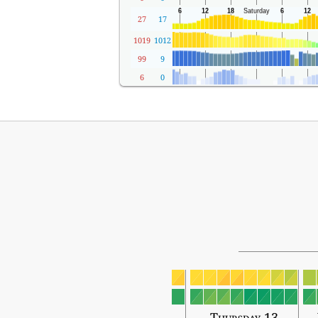
27
17
1019
1012
99
9
6
0
Thursday 13