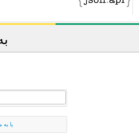
د؟
ا کنیم