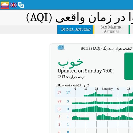
: شاخص کیفیت هوا 
San Martin,
Blimea, Asturias
Asturias
شاخص کیفیت هوای بی‌درنگ Blimea, Ast
خوب
Updated on Sunday 7:00
°C
17
درجه حرارت:
حداکثر
دقیقه
2 روز گذشته
57
17
29
5
35
3
5
1
2
1
0
0