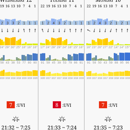
19
16
13
10
7
4
1
22
19
16
13
10
7
4
1
22
19
16
13
10
7
4
1
2
3
3
2
1
1
1
1
2
4
3
2
1
1
1
1
2
4
3
2
1
2
1
24°
29°
30°
25°
16°
16°
16°
17°
24°
28°
29°
24°
16°
15°
16°
16°
23°
26°
27°
22°
14°
14°
15°
58
43
38
53
77
80
90
91
59
45
39
53
79
86
91
91
59
50
43
59
88
95
96
1019
1018
1018
1018
1019
1019
1020
1020
1017
1017
1017
1018
1018
1018
1019
1019
1017
1016
1017
1018
1018
1018
1019
7
8
7
UVI:
UVI:
UVI:
7:25 ~ 21:32
7:24 ~ 21:33
7:23 ~ 21:35