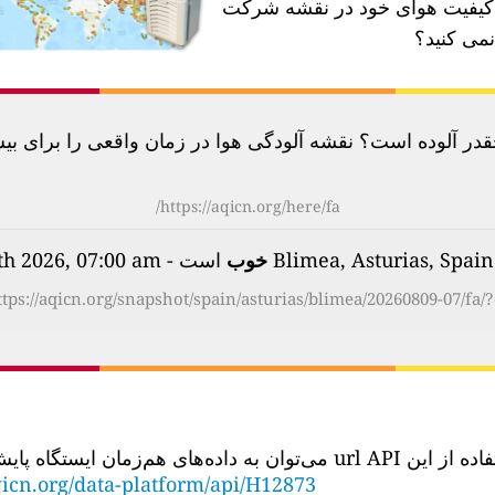
چرا با ایستگاه کیفیت هوای خود
نمی کنید؟
مروز چقدر آلوده است؟ نقشه آلودگی هوا در زمان واقعی را برای بیش از 100 
https://aqicn.org/here/fa/
است - on Sunday, Aug 9th 2026, 07:00 am
خوب
ttps://aqicn.org/snapshot/spain/asturias/blimea/20260809-07/fa/?
با استفاده از این url API می‌توان به داده‌های هم‌زمان ایستگاه
icn.org/data-platform/api/H12873