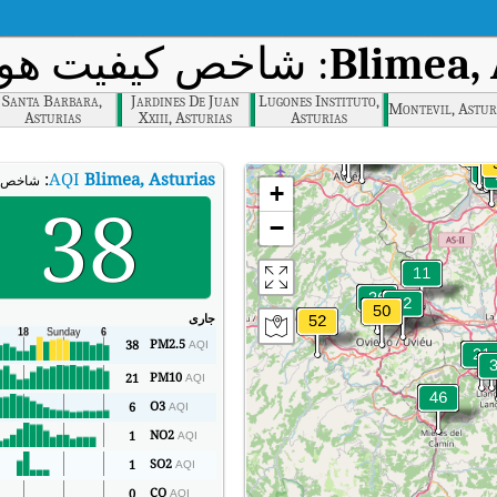
در زمان واقعی (AQI)
Blimea, 
Santa Barbara,
Jardines De Juan
Lugones Instituto,
Montevil, Astur
Asturias
Xxiii, Asturias
Asturias
:
AQI
Blimea, Asturias
urias (AQI).
+
38
−
جاری
PM2.5
38
AQI
PM10
21
AQI
O3
6
AQI
NO2
1
AQI
SO2
1
AQI
CO
0
AQI