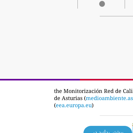
the Monitorización Red de Cali
de Asturias (
medioambiente.ast
(
eea.europa.eu
)
بیشتر بدانید در