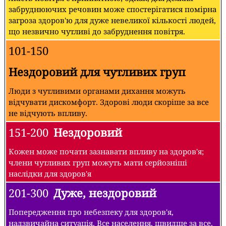
забруднюючих речовин може спостерігатися помірна
загроза здоров'ю для дуже невеликої кількості людей,
що незвично чутливі до забруднення повітря.
101-150
Нездоровий для чутливих груп
Люди з чутливими органами дихання можуть
відчувати дискомфорт. Здорові люди скоріше за все
не відчують впливу.
151-200
Нездоровий
Кожен може почати зазнавати впливу на здоров'я;
члени чутливих груп можуть мати серйозніші
наслідки для здоров'я
201-300
Дуже, нездоровий
Попередження про небезпеку для здоров'я,
надзвичайна ситуація. Все населення, швидше за все,