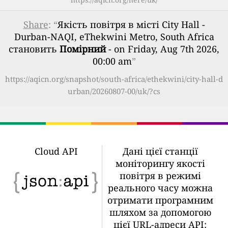
Share
: “
Якість повітря в місті City Hall -
Durban-NAQI, eThekwini Metro, South Africa
становить
Помірний
- on Friday, Aug 7th 2026,
00:00 am
”
https://aqicn.org/snapshot/south-africa/ethekwini/city-hall-d
urban/20260807-00/uk/?cs
Cloud API
Дані цієї станції
моніторингу якості
повітря в режимі
реального часу можна
отримати програмним
шляхом за допомогою
цієї URL-адреси API: