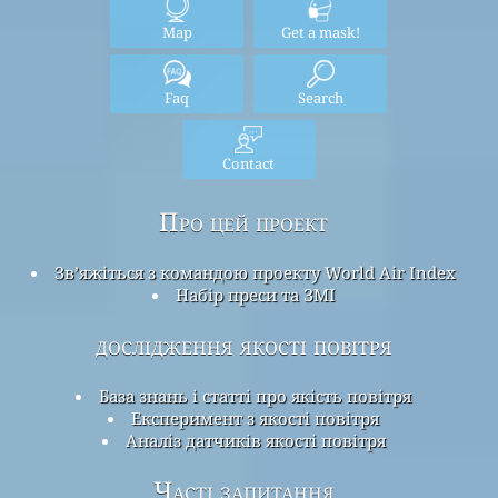
Map
Get a mask!
Faq
Search
Contact
Про цей проект
Зв’яжіться з командою проекту World Air Index
Набір преси та ЗМІ
дослідження якості повітря
База знань і статті про якість повітря
Експеримент з якості повітря
Аналіз датчиків якості повітря
Часті запитання