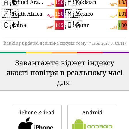
🇦🇪
🇵🇰
150
103
United Arab Emirates
Pakistan
🇿🇦
🇲🇽
150
101
South Africa
Mexico
🇨🇳
🇶🇦
145
100
China
Qatar
Ranking updated декілька секунд тому
(7 серп 2026 р., 01:11)
Завантажте віджет індексу
якості повітря в реальному часі
для:
iPhone & iPad
Android