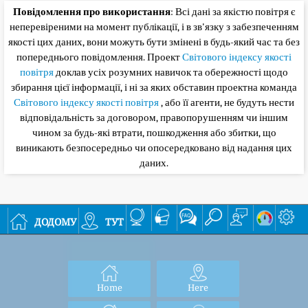
Повідомлення про використання
: Всі дані за якістю повітря є
неперевіреними на момент публікації, і в зв'язку з забезпеченням
якості цих даних, вони можуть бути змінені в будь-який час та без
попереднього повідомлення. Проект
Світового індексу якості
повітря
доклав усіх розумних навичок та обережності щодо
збирання цієї інформації, і ні за яких обставин проектна команда
Світового індексу якості повітря
, або її агенти, не будуть нести
відповідальність за договором, правопорушенням чи іншим
чином за будь-які втрати, пошкодження або збитки, що
виникають безпосередньо чи опосередковано від надання цих
даних.
додому
тут
Home
Here