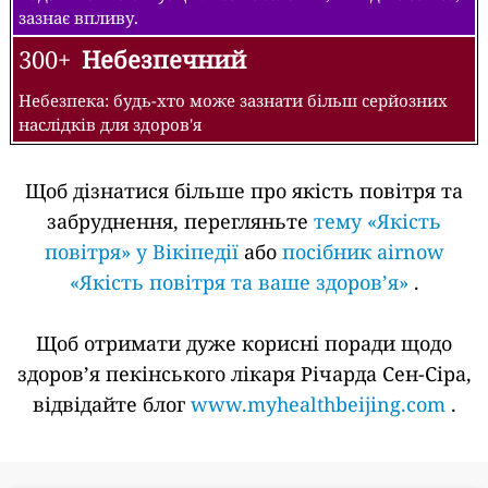
зазнає впливу.
300+
Небезпечний
Небезпека: будь-хто може зазнати більш серйозних
наслідків для здоров'я
Щоб дізнатися більше про якість повітря та
забруднення, перегляньте
тему «Якість
повітря» у Вікіпедії
або
посібник airnow
«Якість повітря та ваше здоров’я»
.
Щоб отримати дуже корисні поради щодо
здоров’я пекінського лікаря Річарда Сен-Сіра,
відвідайте блог
www.myhealthbeijing.com
.