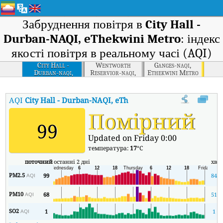
Забруднення повітря в
City Hall -
Durban-NAQI, eThekwini Metro
: індекс
якості повітря в реальному часі (AQI)
City Hall -
Wentworth
Ganges-naqi,
Durban-naqi,
Reservior-naqi,
Ethekwini Metro
Ethekwini Metro
Ethekwini Metro
AQI
City Hall - Durban-NAQI, eThekwini Metro
:
Індекс якості 
Помірний
99
Updated on Friday 0:00
температура:
17
°C
поточний
останні 2 дні
хв
PM2.5
99
84
AQI
PM10
68
51
AQI
SO2
1
1
AQI