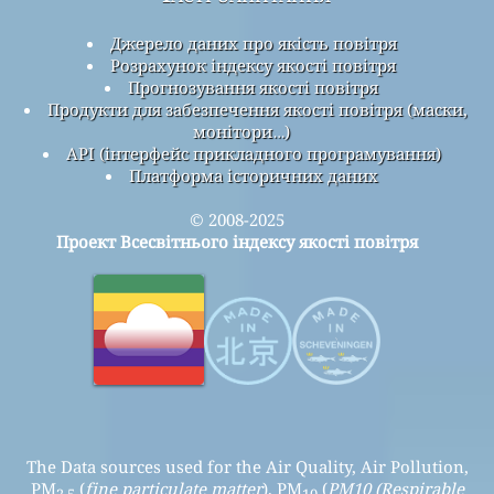
Джерело даних про якість повітря
Розрахунок індексу якості повітря
Прогнозування якості повітря
Продукти для забезпечення якості повітря (маски,
монітори…)
API (інтерфейс прикладного програмування)
Платформа історичних даних
© 2008-2025
Проект Всесвітнього індексу якості повітря
The Data sources used for the Air Quality, Air Pollution,
PM
(
fine particulate matter
), PM
(
PM10 (Respirable