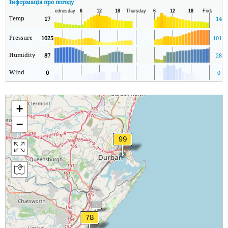
Інформація про погоду
Temp
17
14
Pressure
1025
1015
Humidity
87
28
Wind
0
0
+
−