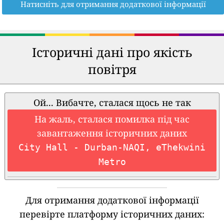
Натисніть для отримання додаткової інформації
Історичні дані про якість
повітря
Ой... Вибачте, сталася щось не так
На жаль, сталася помилка під час
завантаження історичних даних
City Hall - Durban-NAQI, eThekwini
Metro
Для отримання додаткової інформації
перевірте платформу історичних даних: