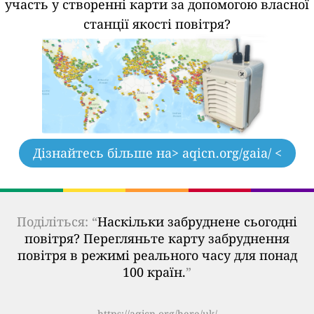
участь у створенні карти за допомогою власної
станції якості повітря?
Дізнайтесь більше на
> aqicn.org/gaia/ <
Поділіться: “
Наскільки забруднене сьогодні
повітря? Перегляньте карту забруднення
повітря в режимі реального часу для понад
100 країн.
”
https://aqicn.org/here/uk/