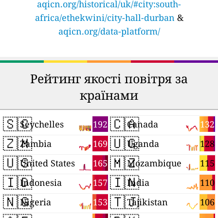
aqicn.org/historical/uk/#city:south-
africa/ethekwini/city-hall-durban
&
aqicn.org/data-platform/
Рейтинг якості повітря за
країнами
🇸🇨
🇨🇦
192
132
Seychelles
Canada
🇿🇲
🇺🇬
169
128
Zambia
Uganda
🇺🇸
🇲🇿
165
115
United States
Mozambique
🇮🇩
🇮🇳
157
110
Indonesia
India
🇳🇬
🇹🇯
153
106
Nigeria
Tajikistan