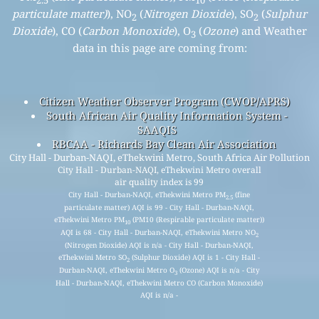
2.5
10
particulate matter)
), NO
(
Nitrogen Dioxide
), SO
(
Sulphur
2
2
Dioxide
), CO (
Carbon Monoxide
), O
(
Ozone
) and Weather
3
data in this page are coming from:
Citizen Weather Observer Program (CWOP/APRS)
South African Air Quality Information System -
SAAQIS
RBCAA - Richards Bay Clean Air Association
City Hall - Durban-NAQI, eThekwini Metro, South Africa Air Pollution
City Hall - Durban-NAQI, eThekwini Metro overall
air quality index is 99
City Hall - Durban-NAQI, eThekwini Metro PM
(fine
2.5
particulate matter) AQI is 99 - City Hall - Durban-NAQI,
eThekwini Metro PM
(PM10 (Respirable particulate matter))
10
AQI is 68 - City Hall - Durban-NAQI, eThekwini Metro NO
2
(Nitrogen Dioxide) AQI is n/a - City Hall - Durban-NAQI,
eThekwini Metro SO
(Sulphur Dioxide) AQI is 1 - City Hall -
2
Durban-NAQI, eThekwini Metro O
(Ozone) AQI is n/a - City
3
Hall - Durban-NAQI, eThekwini Metro CO (Carbon Monoxide)
AQI is n/a -