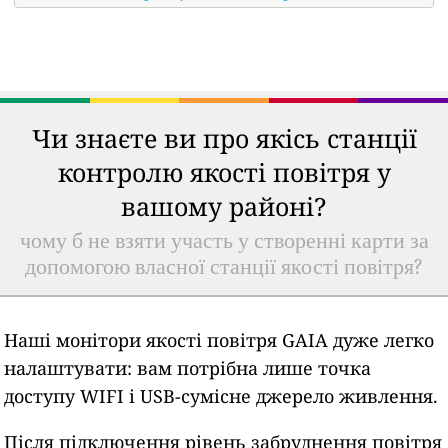
Чи знаєте ви про якісь станції
контролю якості повітря у
вашому районі?
чому б не взяти участь у створенні карти за
допомогою власної станції якості повітря?
Наші монітори якості повітря GAIA дуже легко
налаштувати: вам потрібна лише точка
доступу WIFI і USB-сумісне джерело живлення.
Після підключення рівень забруднення повітря