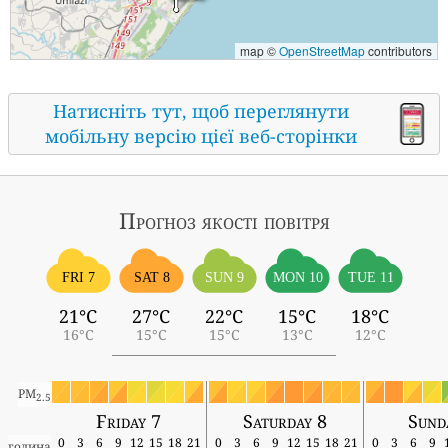
map ©
OpenStreetMap
contributors
Натисніть тут, щоб переглянути
мобільну версію цієї веб-сторінки
Прогноз якості повітря
FRI 7
SAT 8
SUN 9
MON 10
TUE 11
21°C
27°C
22°C
15°C
18°C
16°C
15°C
15°C
13°C
12°C
PM
2.5
Friday 7
Saturday 8
Sund
0
3
6
9
12
15
18
21
0
3
6
9
12
15
18
21
0
3
6
9
година