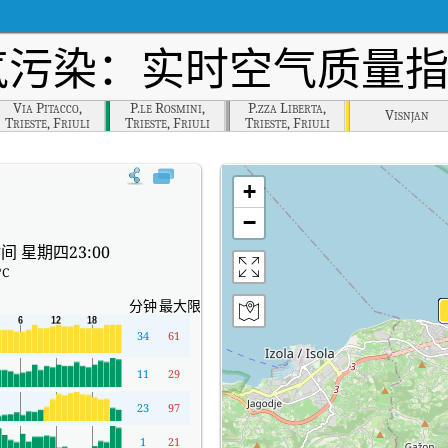
气污染：实时空气质量指数
Via Pitacco,
P.le Rosmini,
P.zza Liberta,
Visnjan
Trieste, Friuli
Trieste, Friuli
Trieste, Friuli
Venezia Giulia
Venezia Giulia
Venezia Giulia
+
−
间 星期四23:00
°C
分钟
最大限度
34
61
11
29
23
97
1
21