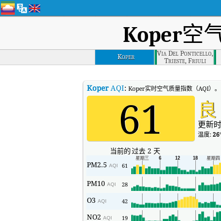
Koper
空
Via Del Ponticello,
Koper
Trieste, Friuli
Venezia Giulia
Koper
AQI
:
Koper实时空气质量指数（AQI）。
61
良
更新时
温度:
26
当前的
过去 2 天
PM2.5
61
AQI
PM10
28
AQI
O3
42
AQI
NO2
19
AQI