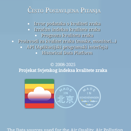
Faq
Search
Contact
O ovom projektu
Kontaktirajte projektni tim Svjetskog indeksa
kvalitete zraka
Press And Media Kit
istraživanje kvaliteta vazduha
Baza znanja i članci o kvaliteti zraka
Eksperimentiranje kvalitete zraka
Analiza senzora kvaliteta zraka
Često Postavljena Pitanja
Izvor podataka o kvaliteti zraka