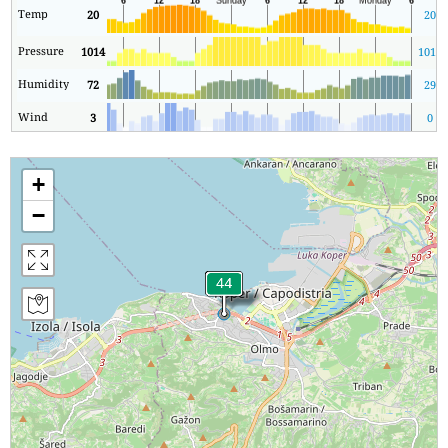
Temp
20
20
Pressure
1014
1014
Humidity
72
29
Wind
3
0
+
−