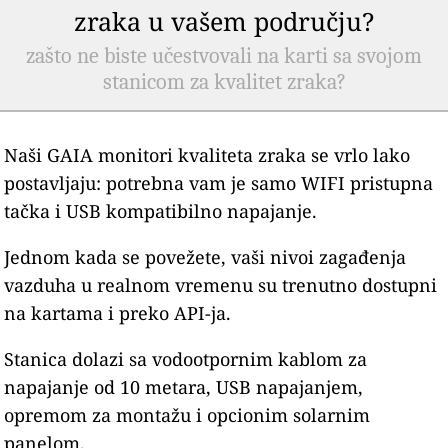
zraka u vašem području?
zašto ne biste učestvovali na karti sa svojom
stanicom za kvalitet zraka?
Naši GAIA monitori kvaliteta zraka se vrlo lako
postavljaju: potrebna vam je samo WIFI pristupna
tačka i USB kompatibilno napajanje.
Jednom kada se povežete, vaši nivoi zagađenja
vazduha u realnom vremenu su trenutno dostupni
na kartama i preko API-ja.
Stanica dolazi sa vodootpornim kablom za
napajanje od 10 metara, USB napajanjem,
opremom za montažu i opcionim solarnim
panelom.