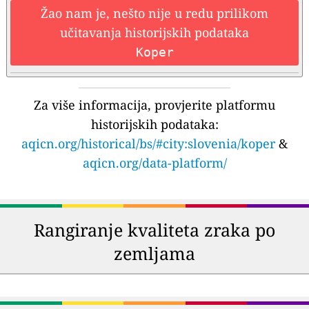
Žao nam je, nešto nije u redu prilikom
učitavanja historijskih podataka
Koper
Za više informacija, provjerite platformu
historijskih podataka:
aqicn.org/historical/bs/#city:slovenia/koper
&
aqicn.org/data-platform/
Rangiranje kvaliteta zraka po
zemljama
🇨🇱
🇲🇾
199
124
Chile
Malaysia