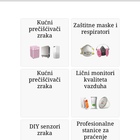
Cloud API
Wordpress
Tražite više proizvoda povezanih s
kvalitetom zraka?
Kućni
Zaštitne maske i