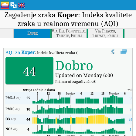
Zagađenje zraka
Koper
: Indeks kvalitete
zraka u realnom vremenu (AQI)
Via Del Ponticello,
Via Pitacco,
Koper
Trieste, Friuli
Trieste, Friuli
Venezia Giulia
Venezia Giulia
AQI za
Koper
:
Indeks kvaliteta zraka (AQI) kompanije Koper u stvarno
Dobro
44
Updated on Monday 6:00
Primarni zagađivač:
o3
struja
zadnja 2 dana
min
PM2.5
25
9
AQI
PM10
10
3
AQI
O3
44
24
AQI
NO2
4
1
AQI