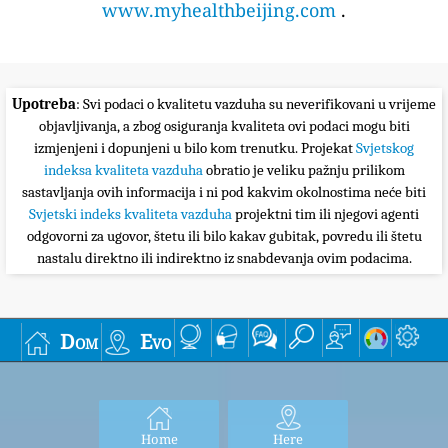
Upozorenja o hitnim slučajevima. Čitava populacija će
biti pogođena.
300+
Opasno
Zdravstveno upozorenje: svako može osjetiti ozbiljnije
posljedice na zdravlje
Da biste saznali više o kvaliteti zraka i zagađenju,
provjerite
temu wikipedije o kvaliteti zraka
ili
airnow vodiču za kvalitet zraka i vaše zdravlje
.
Za vrlo korisne zdravstvene savjete pekinškog
doktora Richarda Saint Cyr MD, posjetite blog
www.myhealthbeijing.com
.