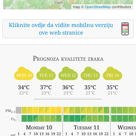
map ©
OpenStreetMap
contributors
Kliknite ovdje da vidite mobilnu verziju
ove web stranice
Prognoza kvalitete zraka
MON 10
TUE 11
WED 12
THU 13
FRI 14
34°C
37°C
36°C
35°C
35°C
22°C
23°C
23°C
21°C
21°C
PM
2.5
O
3
Monday 10
Tuesday 11
Wednes
1
4
7
10
13
16
19
22
1
4
7
10
13
16
19
22
1
4
7
10
sat