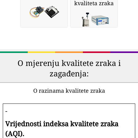
prečišćivači
respiratori
zraka
Kućni
Lični monitori
prečišćivači
kvaliteta
zraka
vazduha
Profesionalne
DIY senzori
stanice za
zraka
praćenje
kvaliteta zraka