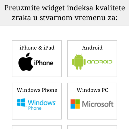
🇦🇪
🇺🇬
189
124
United Arab Emirates
Uganda
🇿🇲
🇺🇸
187
120
Zambia
United States
🇵🇰
🇿🇼
162
118
Pakistan
Zimbabwe
🇮🇩
🇨🇦
149
117
Indonesia
Canada
🇿🇦
🇨🇳
145
115
South Africa
China
🇮🇳
🇲🇿
130
100
India
Mozambique
🇰🇼
🇵🇸
125
100
Kuwait
Palestine
Ranking updated prije par sekundi
(10. aug. 2026 4:31)
Preuzmite widget indeksa kvalitete
zraka u stvarnom vremenu za: