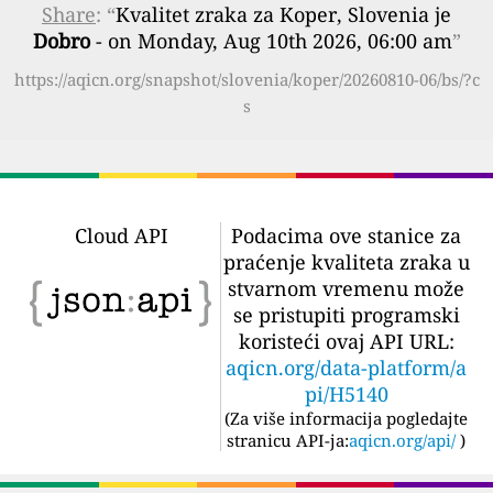
Share
: “
Kvalitet zraka za Koper, Slovenia je
Dobro
- on Monday, Aug 10th 2026, 06:00 am
”
https://aqicn.org/snapshot/slovenia/koper/20260810-06/bs/?c
s
Cloud API
Podacima ove stanice za
praćenje kvaliteta zraka u
stvarnom vremenu može
se pristupiti programski
koristeći ovaj API URL:
aqicn.org/data-platform/a
pi/H5140
(
Za više informacija pogledajte
stranicu API-ja:
aqicn.org/api/
)