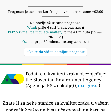
Prognoza je ucrtana korištenjem vremenske zone +02:00
Najnovije ažurirane prognoze:
Wind
: prije 6 sati
[9. aug. 2026 22:54]
PM2.5 (Small particulate matter)
: prije 41 minuta
[10. aug.
2026 3:51]
Ozone
: prije 39 minuta
[10. aug. 2026 3:53]
kliknite da vidite detaljnu prognozu
Podatke o kvaliteti zraka obezbjeđuje:
the Slovenian Environment Agency
(Agencija RS za okolje) (
arso.gov.si
)
Znate li za neke stanice za kvalitet zraka u vašem
području?
zašto ne biste učestvovali na karti sa