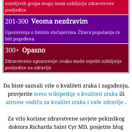
Kvalitet vazduha se smatra zadovoljavajućim, a
zagađenje vazduha predstavlja mali ili nikakav rizik
51 -100
Umereno
Kvalitet zraka je prihvatljiv; Međutim, neki zagađivači
mogu imati umjereno zabrinjavajući utjecaj na
zdravstveno stanje malog broja ljudi koji su veoma
osjetljivi na zagađenje zraka.
101-150
Nezdravo za osetljive grupe
Može prouzrokovati zdravstvene poteškoće kod članova
osjetljivih grupa. Većina verovatno neće biti pogođena.
151-200
Nezdravi
Svako može početi osjećati posljedice na zdravlje; članovi
osjetljivih grupa mogu imati ozbiljnije zdravstvene
posljedice
201-300
Veoma nezdravim