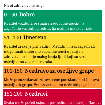
O mjerenju kvalitete zraka i
zagađenja:
O razinama kvalitete zraka
-
Vrijednosti indeksa kvalitete zraka
(AQI).
Nivoi zdravstvene brige
0 - 50
Dobro