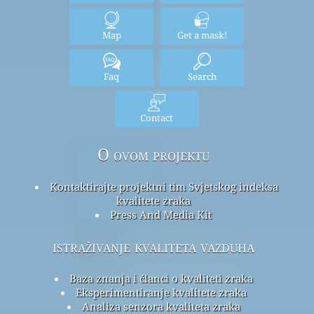
Upotreba
: Svi podaci o kvalitetu vazduha su neverifikovani u vrijeme
objavljivanja, a zbog osiguranja kvaliteta ovi podaci mogu biti
izmjenjeni i dopunjeni u bilo kom trenutku. Projekat
Svjetskog
indeksa kvaliteta vazduha
obratio je veliku pažnju prilikom
sastavljanja ovih informacija i ni pod kakvim okolnostima neće biti
Svjetski indeks kvaliteta vazduha
projektni tim ili njegovi agenti
odgovorni za ugovor, štetu ili bilo kakav gubitak, povredu ili štetu
nastalu direktno ili indirektno iz snabdevanja ovim podacima.
Dom
Evo
Home
Here
Map
Get a mask!