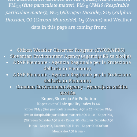
Izračun indeksa kvalitete zraka
Prognoza kvaliteta zraka
Proizvodi za kvalitet zraka (maske, monitori...)
API (Aplikacijski programski interfejs)
Historical Data Platform
© 2008-2025
Projekat Svjetskog indeksa kvalitete zraka
The Data sources used for the Air Quality, Air Pollution,
PM
(
fine particulate matter
), PM
(
PM10 (Respirable
2.5
10
particulate matter)
), NO
(
Nitrogen Dioxide
), SO
(
Sulphur
2
2
Dioxide
), CO (
Carbon Monoxide
), O
(
Ozone
) and Weather
3
data in this page are coming from: