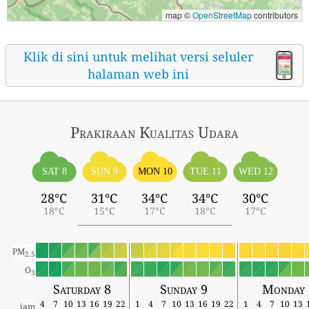
map ©
OpenStreetMap
contributors
Klik di sini untuk melihat versi seluler
halaman web ini
Prakiraan Kualitas Udara
SAT 8
SUN 9
MON 10
TUE 11
WED 12
28°C
31°C
34°C
34°C
30°C
18°C
15°C
17°C
18°C
17°C
PM
2.5
O
3
Saturday 8
Sunday 9
Monday 
4
7
10
13
16
19
22
1
4
7
10
13
16
19
22
1
4
7
10
13
jam