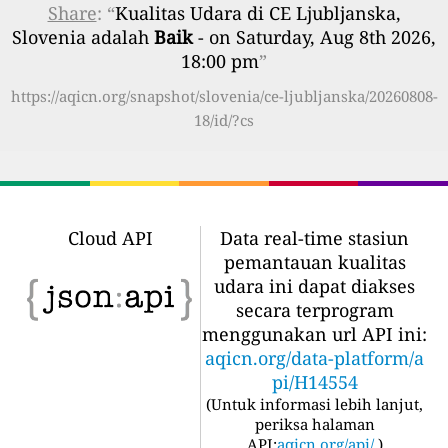
Share
: “
Kualitas Udara di CE Ljubljanska,
Slovenia adalah
Baik
- on Saturday, Aug 8th 2026,
18:00 pm
”
https://aqicn.org/snapshot/slovenia/ce-ljubljanska/20260808-
18/id/?cs
Cloud API
Data real-time stasiun
pemantauan kualitas
udara ini dapat diakses
secara terprogram
menggunakan url API ini:
aqicn.org/data-platform/a
pi/H14554
(
Untuk informasi lebih lanjut,
periksa halaman
API:
aqicn.org/api/
)