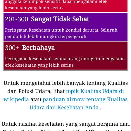
anggota kelompok sensitif dapat mengalami efek
kesehatan yang lebih serius
201-300
Sangat Tidak Sehat
Peringatan kesehatan untuk kondisi darurat. Seluruh
penduduk lebih mungkin terpengaruh.
300+
Berbahaya
Peringatan kesehatan: semua orang mungkin mengalami
efek kesehatan yang lebih serius
Untuk mengetahui lebih banyak tentang Kualitas
dan Polusi Udara, lihat
topik Kualitas Udara di
wikipedia
atau
panduan airnow tentang Kualitas
Udara dan Kesehatan Anda
.
Untuk nasihat kesehatan yang sangat berguna dari