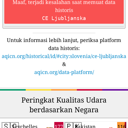
Maaf, terjadi kesalahan saat memuat data
historis
CE Ljubljanska
Untuk informasi lebih lanjut, periksa platform
data historis:
aqicn.org/historical/id/#city:slovenia/ce-ljubljanska
&
aqicn.org/data-platform/
Peringkat Kualitas Udara
berdasarkan Negara
🇸🇨
🇵🇰
177
116
Seychelles
Pakistan