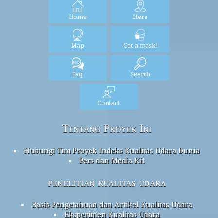
Home
Here
Map
Get a mask!
Faq
Search
Contact
Tentang Proyek Ini
Hubungi Tim Proyek Indeks Kualitas Udara Dunia
Pers dan Media Kit
penelitian kualitas udara
Basis Pengetahuan dan Artikel Kualitas Udara
Eksperimen Kualitas Udara