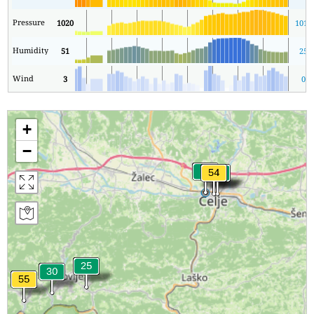
Pressure
1020
1014
Humidity
51
25
Wind
3
0
+
−