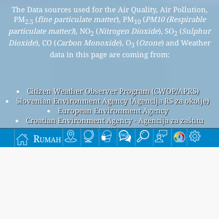
The Data sources used for the Air Quality, Air Pollution,
PM
(
fine particulate matter
), PM
(
PM10 (Respirable
2.5
10
particulate matter)
), NO
(
Nitrogen Dioxide
), SO
(
Sulphur
2
2
Dioxide
), CO (
Carbon Monoxide
), O
(
Ozone
) and Weather
3
data in this page are coming from:
Citizen Weather Observer Program (CWOP/APRS)
Slovenian Environment Agency (Agencija RS za okolje)
European Environment Agency
Croatian Environment Agency - Agencija za zaštitu
okoliša
Rumah
Umweltbundesamt
CE Ljubljanska, Slovenia Air Pollution
CE Ljubljanska overall air quality index is 10
CE Ljubljanska PM
(fine particulate matter) AQI is 30 - CE
2.5
Ljubljanska PM
(PM10 (Respirable particulate matter)) AQI
10
is 10 - CE Ljubljanska NO
(Nitrogen Dioxide) AQI is n/a - CE
2
Ljubljanska SO
(Sulphur Dioxide) AQI is n/a - CE Ljubljanska
2
O
(Ozone) AQI is n/a - CE Ljubljanska CO (Carbon Monoxide)
3
AQI is n/a -