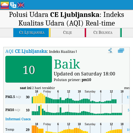
Polusi Udara
CE Ljubljanska
: Indeks
Kualitas Udara (AQI) Real-time
Ce Ljubljanska
Celje
Ce Bolnica
AQI
CE Ljubljanska
:
Indeks Kualitas Udara (AQI) Real-time CE Ljublja
Baik
10
Updated on Saturday 18:00
Polutan primer:
pm10
saat ini
2 hari terakhir
meni
PM2.5
30
13
AQI
PM10
10
5
AQI
Informasi Cuaca
Temp
29
18