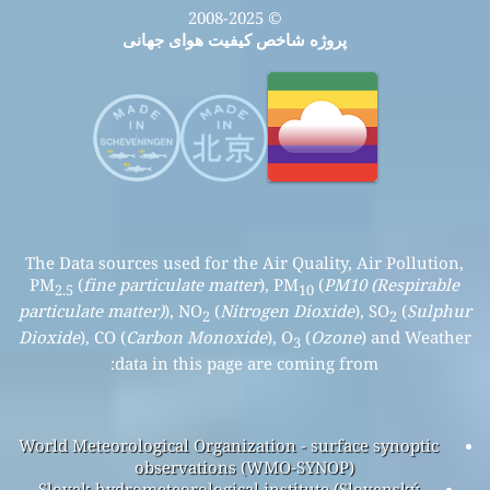
© 2008-2025
پروژه شاخص کیفیت هوای جهانی
The Data sources used for the Air Quality, Air Pollution,
PM
(
fine particulate matter
), PM
(
PM10 (Respirable
2.5
10
particulate matter)
), NO
(
Nitrogen Dioxide
), SO
(
Sulphur
2
2
Dioxide
), CO (
Carbon Monoxide
), O
(
Ozone
) and Weather
3
data in this page are coming from:
World Meteorological Organization - surface synoptic
observations (WMO-SYNOP)
Slovak hydrometeorological institute (Slovenský