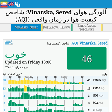
آلودگی هوای
Vinarska, Sereď
: شاخص
کیفیت هوا در زمان واقعی (AQI)
Emep, Aszod,
Vinarska, Sered
Kollarova, Trnava
Topolniky
:
AQI
Vinarska, Sereď
شاخص کیفیت هوای بی‌درنگ Vinarska, Sereď (AQI).
خوب
46
Updated on Friday 13:00
درجه حرارت:
28
°C
جاری
2 روز گذشته
دقیقه
حد
PM2.5
38
46
AQI
PM10
13
16
AQI
NO2
2
3
AQI
SO2
3
3
AQI
CO
1
2
AQI