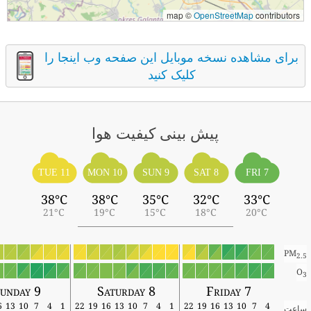
map ©
OpenStreetMap
contributors
برای مشاهده نسخه موبایل این صفحه وب اینجا را
کلیک کنید
پیش بینی کیفیت هوا
TUE 11
MON 10
SUN 9
SAT 8
FRI 7
38°C
38°C
35°C
32°C
33°C
21°C
19°C
15°C
18°C
20°C
PM
2.5
O
3
Sunday 9
Saturday 8
Friday 7
16
13
10
7
4
1
22
19
16
13
10
7
4
1
22
19
16
13
10
7
4
ساعت