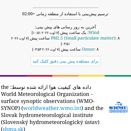
ترسیم پیش‌بینی با استفاده از منطقه زمانی +02:00
آخرین به روز رسانی های پیش بینی:
Wind
: یک ساعت پیش
[۷ اوت ۲۰۲۶ ۱۰:۵۱]
: ۸ ساعت پیش
PM2.5 (Small particulate matter)
[۷ اوت ۲۰۲۶
۰۳:۵۱]
: ۸ ساعت پیش
Ozone
[۷ اوت ۲۰۲۶ ۰۳:۵۳]
برای مشاهده پیش بینی دقیق کلیک کنید
داده های کیفیت هوا ارائه شده توسط:
the
World Meteorological Organization -
surface synoptic observations (WMO-
SYNOP) (
worldweather.wmo.int
) and the
Slovak hydrometeorological institute
(Slovenský hydrometeorologický ústav)
(
shmu.sk
)