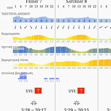
Friday 7
Saturday 8
1
4
7
10
13
16
19
22
1
4
7
10
13
16
19
22
1
4
ώρα
ΤΑΧΥΤΗΤΑ ΑΝΕΜΟΥ
4
4
3
4
4
6
4
3
3
3
3
3
4
4
4
3
2
2
θερμοκρασία
21°
18°
21°
22°
27°
27°
21°
17°
16°
16°
20°
25°
28°
28°
20°
16°
15°
14°
2
σχετική υγρασία
72
92
84
71
50
50
70
84
87
88
69
46
30
28
53
65
66
70
βαρομετρική πίεση
1016
1017
1017
1018
1016
1015
1016
1018
1019
1019
1019
1019
1018
1018
1019
1021
1022
1022
1
συνολική βροχόπτωση
0.6
0.8
0.1
0.1
0.1
7
7
UVI:
UVI:
5:28 ~ 20:17
5:29 ~ 20:15
5