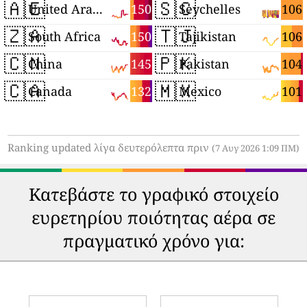
🇦🇪
🇸🇨
150
106
United Arab Emirates
Seychelles
🇿🇦
🇹🇯
150
106
South Africa
Tajikistan
🇨🇳
🇵🇰
145
104
China
Pakistan
🇨🇦
🇲🇽
132
101
Canada
Mexico
Ranking updated λίγα δευτερόλεπτα πριν
(7 Αυγ 2026 1:09 ΠΜ)
Κατεβάστε το γραφικό στοιχείο
ευρετηρίου ποιότητας αέρα σε
πραγματικό χρόνο για: