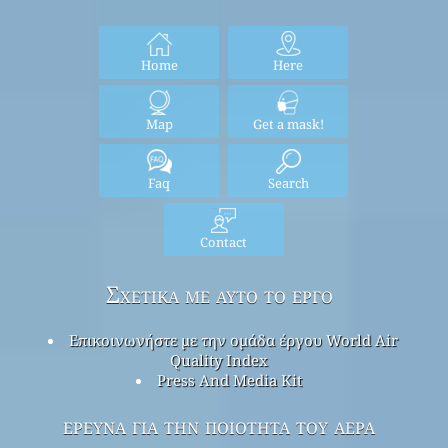
Home
Here
Map
Get a mask!
Faq
Search
Contact
Σχετικά με αυτό το έργο
Επικοινωνήστε με την ομάδα έργου World Air
Quality Index
Press And Media Kit
έρευνα για την ποιότητα του αέρα