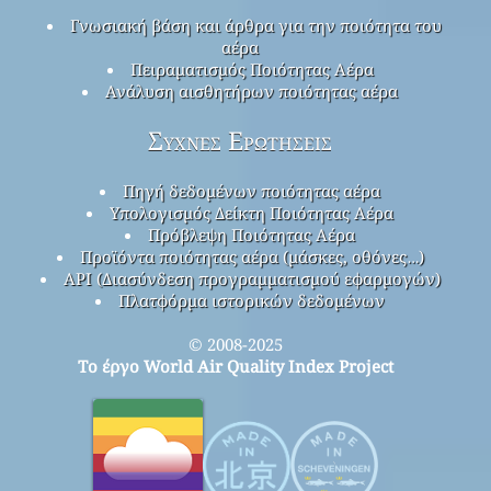
Γνωσιακή βάση και άρθρα για την ποιότητα του
αέρα
Πειραματισμός Ποιότητας Αέρα
Ανάλυση αισθητήρων ποιότητας αέρα
Συχνές Ερωτήσεις
Πηγή δεδομένων ποιότητας αέρα
Υπολογισμός Δείκτη Ποιότητας Αέρα
Πρόβλεψη Ποιότητας Αέρα
Προϊόντα ποιότητας αέρα (μάσκες, οθόνες…)
API (Διασύνδεση προγραμματισμού εφαρμογών)
Πλατφόρμα ιστορικών δεδομένων
© 2008-2025
Το έργο World Air Quality Index Project