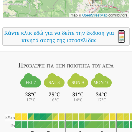
map ©
OpenStreetMap
contributors
Κάντε κλικ εδώ για να δείτε την έκδοση για
κινητά αυτής της ιστοσελίδας
Πρόβλεψη για την ποιότητα του αέρα
FRI 7
SAT 8
SUN 9
MON 10
28°C
29°C
31°C
34°C
17°C
16°C
14°C
17°C
PM
2.5
O
3