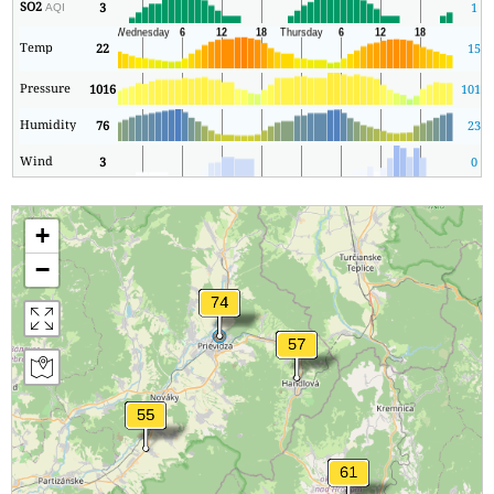
SO2
3
1
AQI
Temp
22
15
Pressure
1016
1014
Humidity
76
23
Wind
3
0
+
−