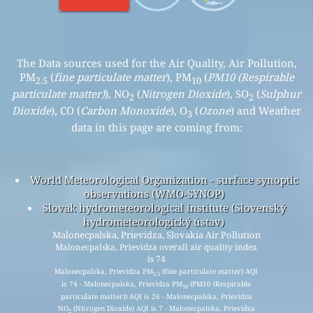
The Data sources used for the Air Quality, Air Pollution,
PM
(
fine particulate matter
), PM
(
PM10 (Respirable
2.5
10
particulate matter)
), NO
(
Nitrogen Dioxide
), SO
(
Sulphur
2
2
Dioxide
), CO (
Carbon Monoxide
), O
(
Ozone
) and Weather
3
data in this page are coming from:
World Meteorological Organization - surface synoptic
observations (WMO-SYNOP)
Slovak hydrometeorological institute (Slovenský
hydrometeorologický ústav)
Malonecpalska, Prievidza, Slovakia Air Pollution
Malonecpalska, Prievidza overall air quality index
is 74
Malonecpalska, Prievidza PM
(fine particulate matter) AQI
2.5
is 74 - Malonecpalska, Prievidza PM
(PM10 (Respirable
10
particulate matter)) AQI is 26 - Malonecpalska, Prievidza
NO
(Nitrogen Dioxide) AQI is 7 - Malonecpalska, Prievidza
2