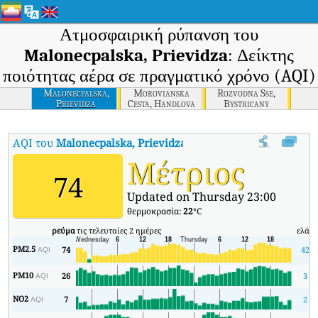
Ατμοσφαιρική ρύπανση του
Malonecpalska, Prievidza
: Δείκτης
ποιότητας αέρα σε πραγματικό χρόνο (AQI)
Malonecpalska,
Morovianska
Rozvodna Sse,
Prievidza
Cesta, Handlova
Bystricany
AQI του
Malonecpalska, Prievidza
:
Δείκτης ποιότητας αέρα σε πρα
Μέτριος
74
Updated on Thursday 23:00
θερμοκρασία:
22
°C
ρεύμα
τις τελευταίες 2 ημέρες
ελάχ
PM2.5
74
42
AQI
PM10
26
3
AQI
NO2
7
2
AQI