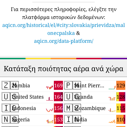
Για περισσότερες πληροφορίες, ελέγξτε την
πλατφόρμα ιστορικών δεδομένων:
aqicn.org/historical/el/#city:slovakia/prievidza/mal
onecpalska
&
aqicn.org/data-platform/
Κατάταξη ποιότητας αέρα ανά χώρα
🇿🇲
🇵🇲
169
129
Zambia
Saint Pierre and Miquelon
🇺🇸
🇺🇬
164
128
United States
Uganda
🇮🇩
🇲🇿
156
115
Indonesia
Mozambique
🇳🇬
🇮🇳
153
110
Nigeria
India