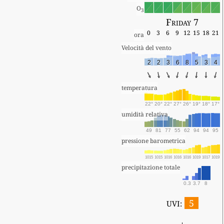
O
3
Friday 7
0
3
6
9
12
15
18
21
ora
Velocità del vento
2
2
3
6
8
5
3
4
temperatura
22°
20°
22°
27°
26°
19°
18°
17°
umidità relativa
49
81
77
55
62
94
94
95
pressione barometrica
1015
1015
1016
1016
1016
1019
1017
1019
precipitazione totale
0.3
3.7
8
5
UVI: