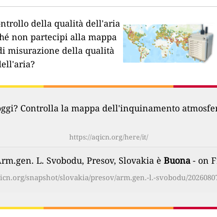
ntrollo della qualità dell'aria
hé non partecipi alla mappa
di misurazione della qualità
dell'aria?
oggi? Controlla la mappa dell'inquinamento atmosferi
https://aqicn.org/here/it/
 Arm.gen. L. Svobodu, Presov, Slovakia è
Buona
- on F
qicn.org/snapshot/slovakia/presov/arm.gen.-l.-svobodu/20260807