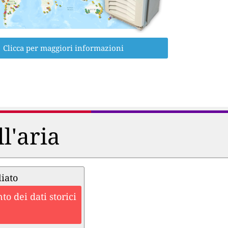
Clicca per maggiori informazioni
ll'aria
liato
o dei dati storici