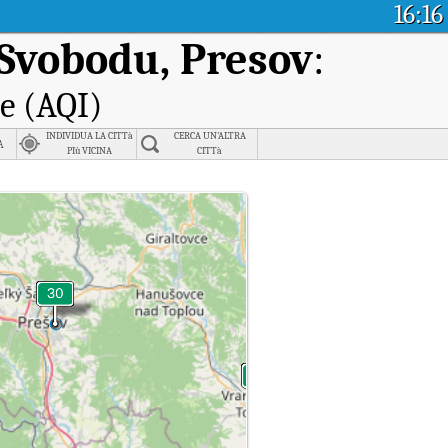
16:16
 Svobodu, Presov
:
le (AQI)
INDIVIDUA LA CITTà
CERCA UN'ALTRA
a
PIù VICINA
CITTà