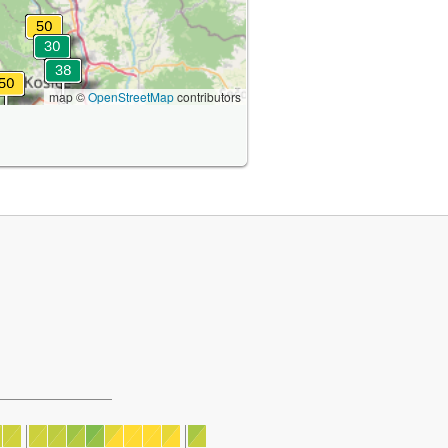
map ©
OpenStreetMap
contributors