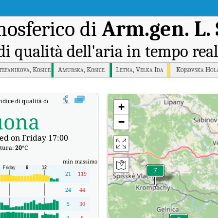
osferico di
Arm.gen. L.
di qualità dell'aria in tempo rea
tefanikova, Kosice
Amurska, Kosice
Letna, Velka Ida
Kojsovska Hol
ndice di qualità dell'aria in tempo reale (AQI) di Arm.gen. L. Svobodu, Presov.
+
uona
−
ed on Friday 17:00
tura:
20
°C
min
massimo
21
119
24
44
5
30
1
8