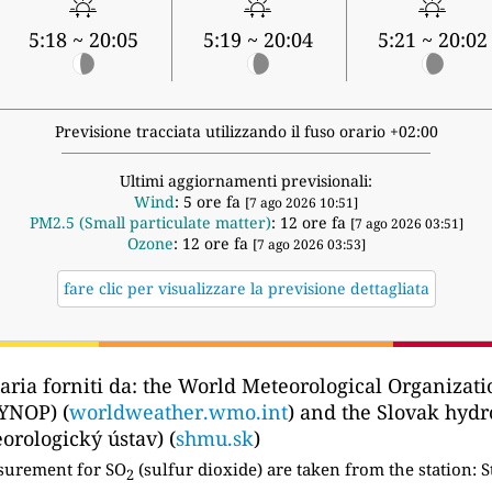
5:18 ~ 20:05
5:19 ~ 20:04
5:21 ~ 20:02
Previsione tracciata utilizzando il fuso orario +02:00
Ultimi aggiornamenti previsionali:
Wind
: 5 ore fa
[7 ago 2026 10:51]
PM2.5 (Small particulate matter)
: 12 ore fa
[7 ago 2026 03:51]
Ozone
: 12 ore fa
[7 ago 2026 03:53]
fare clic per visualizzare la previsione dettagliata
aria forniti da:
the World Meteorological Organizatio
YNOP) (
worldweather.wmo.int
) and the Slovak hydr
rologický ústav) (
shmu.sk
)
asurement for SO
(sulfur dioxide) are taken from the station:
S
2