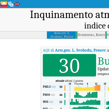
Inquinamento atm
indice 
Arm.gen. L.
Dumbierska, Kosice
S
Svobodu, Presov
AQI di
Arm.gen. L. Svobodu, Presov
:
I
30
B
Updat
tempera
attuale
ultimi 2 giorni
PM2.5
30
AQI
PM10
44
AQI
NO2
21
AQI
SO2
7
AQI