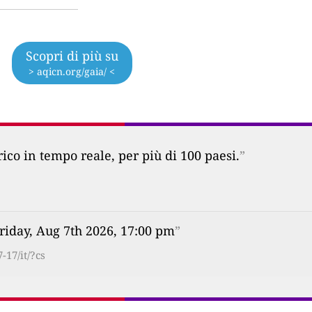
Scopri di più su
> aqicn.org/gaia/ <
co in tempo reale, per più di 100 paesi.
”
riday, Aug 7th 2026, 17:00 pm
”
-17/it/?cs