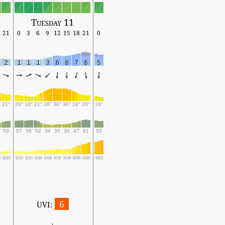
Tuesday 11
21
0
3
6
9
12
15
18
21
0
2
1
1
1
3
6
6
7
6
5
°
21°
20°
18°
21°
28°
30°
30°
24°
20°
18°
53
57
58
52
34
35
36
47
61
53
4
1015
1015
1015
1016
1016
1016
1016
1018
1020
1022
6
UVI: