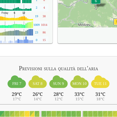
2
4
19
38
1009
1014
23
86
0
15
Previsioni sulla qualità dell'aria
FRI 7
SAT 8
SUN 9
MON 10
TUE 11
29°C
26°C
28°C
33°C
31°C
17°C
14°C
12°C
15°C
18°C