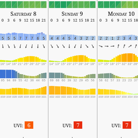
Saturday 8
Sunday 9
Monday 10
0
3
6
9
12
15
18
21
0
3
6
9
12
15
18
21
0
3
6
9
12
15
18
5
5
5
7
7
7
6
5
4
4
4
5
4
3
2
2
2
2
1
2
3
4
3
16°
14°
16°
21°
25°
26°
22°
16°
14°
13°
15°
23°
27°
28°
24°
18°
17°
15°
18°
27°
32°
33°
28
95
94
89
55
42
36
44
65
69
68
60
39
32
29
45
56
58
62
57
33
23
23
37
1019
1019
1020
1020
1019
1019
1019
1021
1022
1022
1022
1021
1020
1018
1018
1019
1019
1019
1018
1017
1016
1014
101
6
7
7
UVI:
UVI:
UVI: