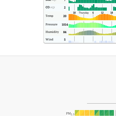
CO
2
AQI
Temp
20
Pressure
1014
Humidity
84
Wind
5
PM
2.5