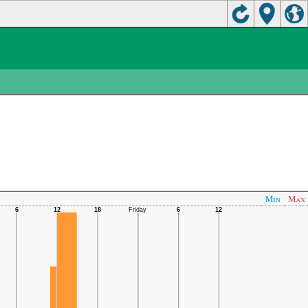
Min
Max