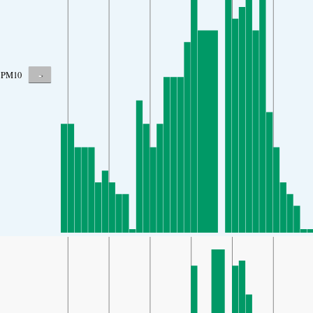
-
PM10