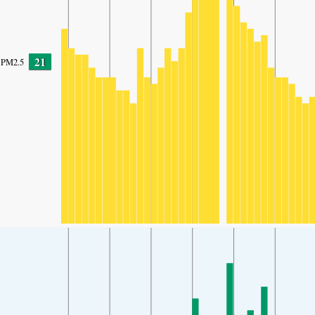
21
PM2.5