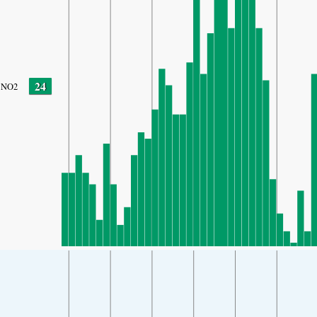
24
NO2