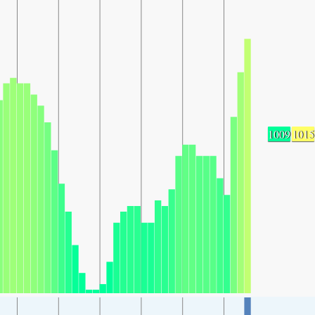
1009
1015