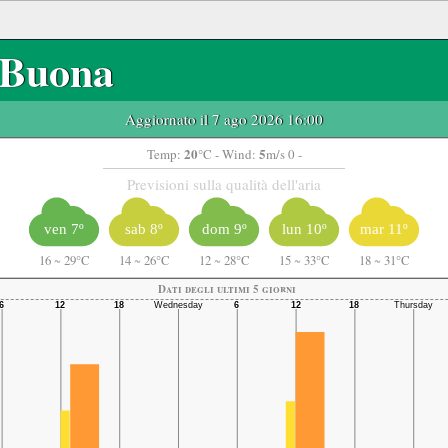
Buona
Aggiornato il 7 ago 2026 16:00
20
5
Temp:
°C
- Wind:
m/s 0 -
Previsioni sulla qualità dell'aria
ven 7º
sab 8º
dom 9º
lun 10º
mar 11º
16
~
29°C
14
~
26°C
12
~
28°C
15
~
33°C
18
~
31°C
Dati degli ultimi 5 giorni