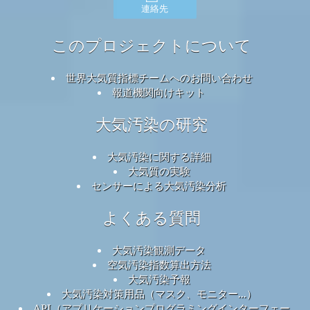
連絡先
このプロジェクトについて
世界大気質指標チームへのお問い合わせ
報道機関向けキット
大気汚染の研究
大気汚染に関する詳細
大気質の実験
センサーによる大気汚染分析
よくある質問
大気汚染観測データ
空気汚染指数算出方法
大気汚染予報
大気汚染対策用品（マスク、モニター...）
API（アプリケーションプログラミングインターフェー