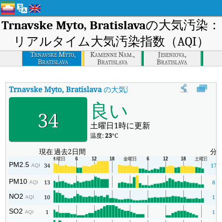
Trnavske Myto, Bratislava
の大気汚染：
リアルタイム大気汚染指数（AQI）
Trnavske Myto,
Kamenne Nam.,
Jeseniova,
Bratislava
Bratislava
Bratislava
Trnavske Myto, Bratislava
の大気汚染指数
:
Trnavske Myto, 
良い
34
土曜日1時に更新
温度:
23
°C
現在
過去2日間
分
PM2.5
34
17
AQI
PM10
13
8
AQI
NO2
10
1
AQI
SO2
1
1
AQI