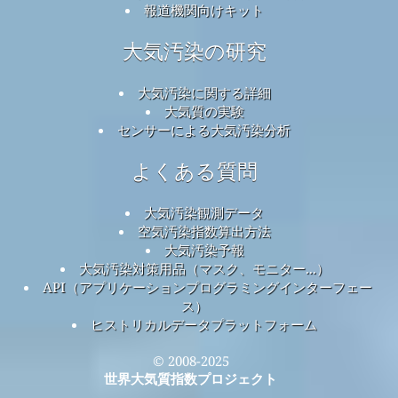
報道機関向けキット
大気汚染の研究
大気汚染に関する詳細
大気質の実験
センサーによる大気汚染分析
よくある質問
大気汚染観測データ
空気汚染指数算出方法
大気汚染予報
大気汚染対策用品（マスク、モニター...）
API（アプリケーションプログラミングインターフェー
ス）
ヒストリカルデータプラットフォーム
© 2008-2025
世界大気質指数プロジェクト