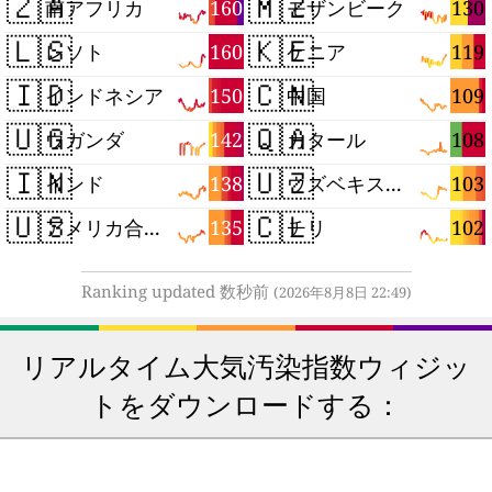
🇿🇦
🇲🇿
160
130
南アフリカ
モザンビーク
🇱🇸
🇰🇪
160
119
レソト
ケニア
🇮🇩
🇨🇳
150
109
インドネシア
中国
🇺🇬
🇶🇦
142
108
ウガンダ
カタール
🇮🇳
🇺🇿
138
103
インド
ウズベキスタン
🇺🇸
🇨🇱
135
102
アメリカ合衆国
チリ
Ranking updated 数秒前
(2026年8月8日 22:49)
リアルタイム大気汚染指数ウィジッ
トをダウンロードする：