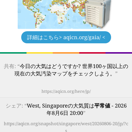
詳細はこちら
> aqicn.org/gaia/ <
共有: “
今日の大気はどうですか? 世界100ヶ国以上の
現在の大気汚染マップをチェックしよう。
”
https://aqicn.org/here/jp/
シェア: “
West, Singaporeの大気質は
平常値
- 2026
年8月6日 20:00
”
https://aqicn.org/snapshot/singapore/west/20260806-20/jp/?c
s