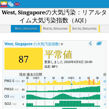
West, Singapore
の大気汚染：リアルタ
イム大気汚染指数（AQI）
West, Singapore
North, Singapore
South, Singapore
West, Singapore
の大気汚染指数
:
West, Singaporeのリアルタイム
平常値
87
更新しました 2026年8月6日 20:00
温度:
30
°C
現在
過去2日間
分
PM2.5
87
42
AQI
PM10
46
35
AQI
O3
12
1
AQI
SO2
4
4
AQI