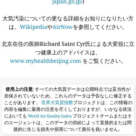
japan.go.jp/
)
大気汚染についての更なる詳細をお知りになりたい方
は、
Wikipedia
や
AirNow
を参照してください。
北京在住の医師Richard Saint Cyr氏による大変役に立
つ健康上のアドバイスは、
www.myhealthbeijing.com
をご覧ください。
使用上の注意
: すべての大気質データは公開時点では妥当性が
担保されていないため、これらのデータは予告なしに修正する
ことがあります。
世界大気質指数
プロジェクトは、この情報の
内容を編集に最善の注意を尽くしておりますが、いかなる状況
においても
World Air Quality Index
プロジェクトチームまたはそ
のエージェントは、このデータの供給によって直接的または間
接的に生じる損失や損害について責任を負いません。