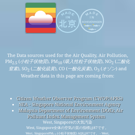
The Data sources used for the Air Quality, Air Pollution,
PM
(
小粒子状物質
), PM
(
吸入性粒子状物質
), NO
(
二酸化
2.5
10
2
窒素
), SO
(
二酸化硫黄
), CO (
一酸化炭素
), O
(
オゾン
) and
2
3
Weather data in this page are coming from:
Citizen Weather Observer Program (CWOP/APRS)
NEA - Singapore National Environment Agency
Malaysia Department of Environment (DOE); Air
Polluant Index Management System
West, Singaporeの大気汚染
West, Singapore全体の空気の質の指標は87です。
West, SingaporePM
(小粒子状物質) AQIは87です。 - West,
2.5