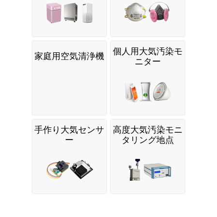
個人用大気汚染モ
家庭用空気清浄機
ニター
手作り大気センサ
高度大気汚染モニ
ー
タリング地点