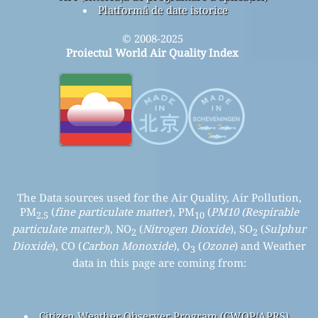
Platformă de date istorice
© 2008-2025
Proiectul World Air Quality Index
The Data sources used for the Air Quality, Air Pollution,
PM
(
fine particulate matter
), PM
(
PM10 (Respirable
2.5
10
particulate matter)
), NO
(
Nitrogen Dioxide
), SO
(
Sulphur
2
2
Dioxide
), CO (
Carbon Monoxide
), O
(
Ozone
) and Weather
3
data in this page are coming from:
Citizen Weather Observer Program (CWOP/APRS)