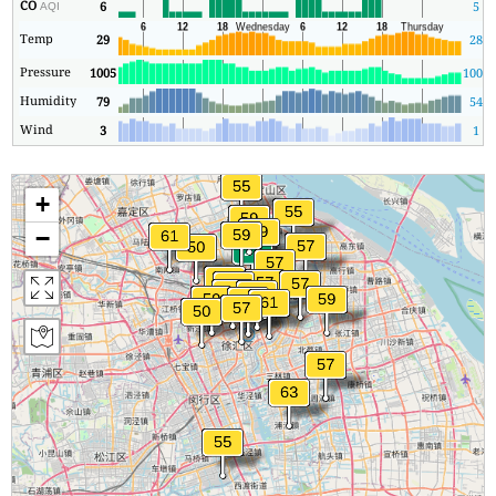
CO
6
5
AQI
Temp
29
28
Pressure
1005
1005
Humidity
79
54
Wind
3
1
+
−