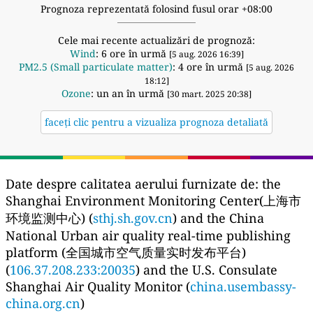
Prognoza reprezentată folosind fusul orar +08:00
Cele mai recente actualizări de prognoză:
Wind
: 6 ore în urmă
[5 aug. 2026 16:39]
PM2.5 (Small particulate matter)
: 4 ore în urmă
[5 aug. 2026
18:12]
Ozone
: un an în urmă
[30 mart. 2025 20:38]
faceți clic pentru a vizualiza prognoza detaliată
Date despre calitatea aerului furnizate de:
the
Shanghai Environment Monitoring Center(上海市
环境监测中心) (
sthj.sh.gov.cn
) and the China
National Urban air quality real-time publishing
platform (全国城市空气质量实时发布平台)
(
106.37.208.233:20035
) and the U.S. Consulate
Shanghai Air Quality Monitor (
china.usembassy-
china.org.cn
)