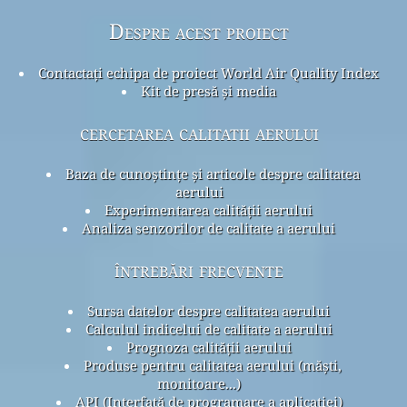
Despre acest proiect
Contactați echipa de proiect World Air Quality Index
Kit de presă și media
cercetarea calitatii aerului
Baza de cunoștințe și articole despre calitatea
aerului
Experimentarea calității aerului
Analiza senzorilor de calitate a aerului
întrebări frecvente
Sursa datelor despre calitatea aerului
Calculul indicelui de calitate a aerului
Prognoza calității aerului
Produse pentru calitatea aerului (măști,
monitoare...)
API (Interfață de programare a aplicației)