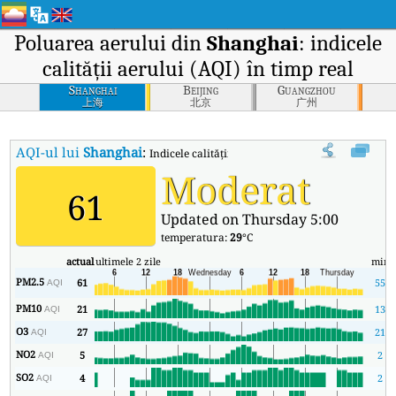
Poluarea aerului din
Shanghai
: indicele
calității aerului (AQI) în timp real
Shanghai
Beijing
Guangzhou
上海
北京
广州
AQI-ul lui
Shanghai
:
Indicele calității aerului (AQI) în timp real al lu
Moderat
61
Updated on Thursday 5:00
temperatura:
29
°C
actual
ultimele 2 zile
min
PM2.5
61
55
AQI
PM10
21
13
AQI
O3
27
21
AQI
NO2
5
2
AQI
SO2
4
2
AQI