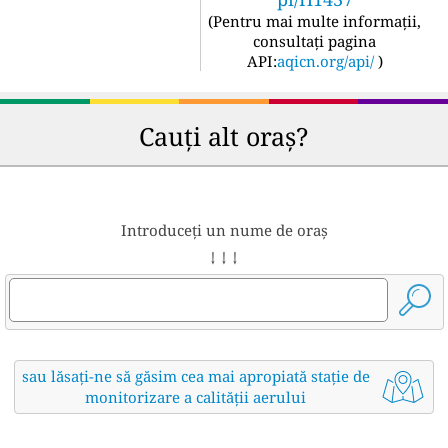
(
Pentru mai multe informații,
consultați pagina
API:
aqicn.org/api/
)
Cauți alt oraș?
Introduceți un nume de oraș
↓ ↓ ↓
sau lăsați-ne să găsim cea mai apropiată stație de
monitorizare a calității aerului