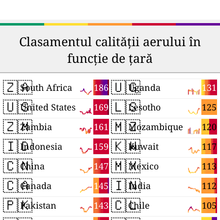
Clasamentul calității aerului în
funcție de țară
🇿🇦
🇺🇬
186
131
South Africa
Uganda
🇺🇸
🇱🇸
169
125
United States
Lesotho
🇿🇲
🇲🇿
161
120
Zambia
Mozambique
🇮🇩
🇰🇼
159
117
Indonesia
Kuwait
🇨🇳
🇲🇽
147
113
China
Mexico
🇨🇦
🇮🇳
145
112
Canada
India
🇵🇰
🇨🇱
143
105
Pakistan
Chile