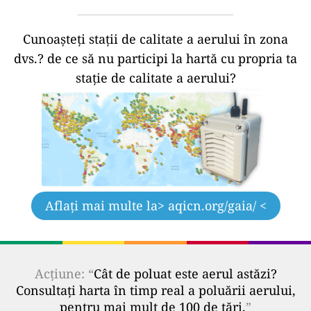
Cunoașteți stații de calitate a aerului în zona
dvs.?
de ce să nu participi la hartă cu propria ta
stație de calitate a aerului?
Aflați mai multe la
> aqicn.org/gaia/ <
Acțiune: “
Cât de poluat este aerul astăzi?
Consultați harta în timp real a poluării aerului,
pentru mai mult de 100 de țări.
”