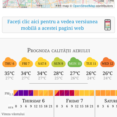
map ©
OpenStreetMap
contributors
Faceți clic aici pentru a vedea versiunea
mobilă a acestei pagini web
Prognoza calității aerului
THU 6
FRI 7
SAT 8
SUN 9
MON 10
TUE 11
WED 12
35°C
34°C
34°C
28°C
27°C
26°C
26°C
27°C
27°C
27°C
25°C
26°C
24°C
24°C
PM
2.5
Thursday 6
Friday 7
Satur
0
3
6
9
12
15
18
21
0
3
6
9
12
15
18
21
0
3
6
9
ora
Viteza vântului