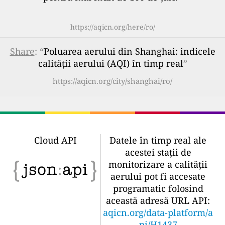
https://aqicn.org/here/ro/
Share
: “
Poluarea aerului din Shanghai: indicele
calității aerului (AQI) în timp real
”
https://aqicn.org/city/shanghai/ro/
Cloud API
Datele în timp real ale
acestei stații de
monitorizare a calității
aerului pot fi accesate
programatic folosind
această adresă URL API:
aqicn.org/data-platform/a
pi/H1437