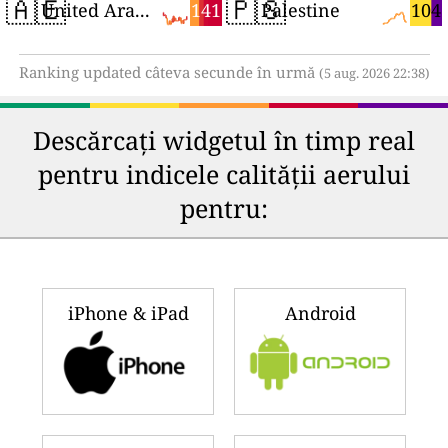
🇦🇪
🇵🇸
141
104
United Arab Emirates
Palestine
Ranking updated câteva secunde în urmă
(5 aug. 2026 22:38)
Descărcați widgetul în timp real
pentru indicele calității aerului
pentru:
iPhone & iPad
Android