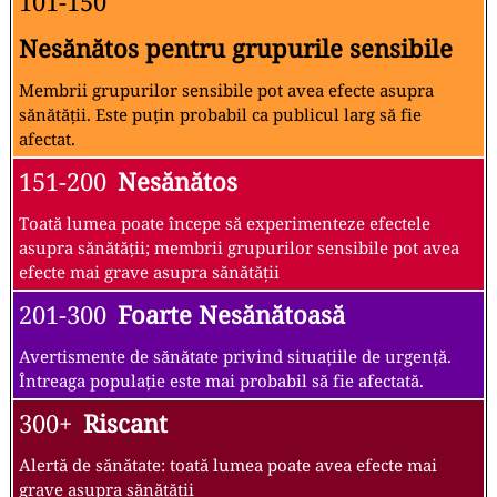
101-150
Nesănătos pentru grupurile sensibile
Membrii grupurilor sensibile pot avea efecte asupra
sănătății. Este puțin probabil ca publicul larg să fie
afectat.
151-200
Nesănătos
Toată lumea poate începe să experimenteze efectele
asupra sănătății; membrii grupurilor sensibile pot avea
efecte mai grave asupra sănătății
201-300
Foarte Nesănătoasă
Avertismente de sănătate privind situațiile de urgență.
Întreaga populație este mai probabil să fie afectată.
300+
Riscant
Alertă de sănătate: toată lumea poate avea efecte mai
grave asupra sănătății