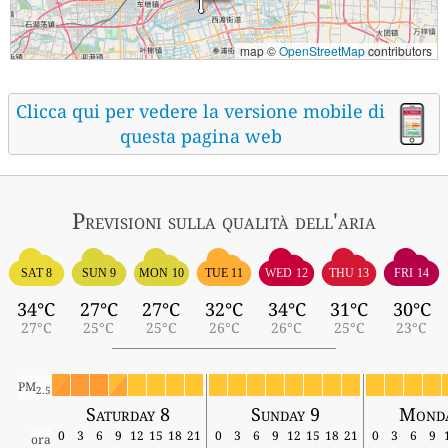
map ©
OpenStreetMap
contributors
Clicca qui per vedere la versione mobile di
questa pagina web
Previsioni sulla qualità dell'aria
SAT 8
SUN 9
MON 10
TUE 11
WED 12
THU 13
FRI 14
34°C
27°C
27°C
32°C
34°C
31°C
30°C
27°C
25°C
25°C
26°C
26°C
25°C
23°C
PM
2.5
Saturday 8
Sunday 9
Monda
0
3
6
9
12
15
18
21
0
3
6
9
12
15
18
21
0
3
6
9
ora