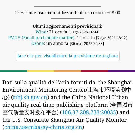
Previsione tracciata utilizzando il fuso orario +08:00
Ultimi aggiornamenti previsionali:
Wind
: 21 ore fa
[7 ago 2026 16:44]
PM2.5 (Small particulate matter)
: 19 ore fa
[7 ago 2026 18:12]
Ozone
: un anno fa
[30 mar 2025 20:38]
fare clic per visualizzare la previsione dettagliata
Dati sulla qualità dell'aria forniti da:
the Shanghai
Environment Monitoring Center(上海市环境监测中
心) (
sthj.sh.gov.cn
) and the China National Urban
air quality real-time publishing platform (全国城市
空气质量实时发布平台) (
106.37.208.233:20035
) and
the U.S. Consulate Shanghai Air Quality Monitor
(
china.usembassy-china.org.cn
)