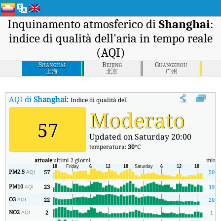
Inquinamento atmosferico di
Shanghai
:
indice di qualità dell'aria in tempo reale
(AQI)
Shanghai
Beijing
Guangzhou
上海
北京
广州
AQI di
Shanghai
:
Indice di qualità dell'aria in tempo reale (AQI) di Sha
Moderato
57
Updated on Saturday 20:00
temperatura:
30
°C
attuale
ultimi 2 giorni
min
m
PM2.5
57
50
AQI
PM10
23
19
AQI
O3
22
20
AQI
NO2
2
1
AQI