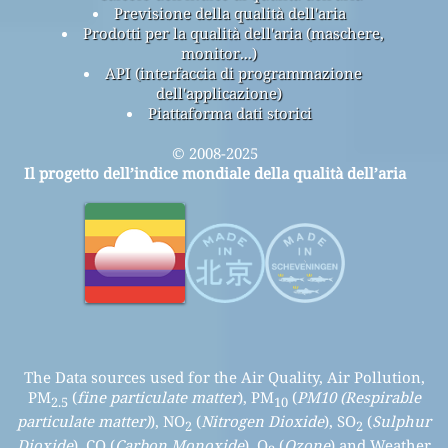
Previsione della qualità dell'aria
Prodotti per la qualità dell'aria (maschere,
monitor...)
API (interfaccia di programmazione
dell'applicazione)
Piattaforma dati storici
© 2008-2025
Il progetto dell’indice mondiale della qualità dell’aria
The Data sources used for the Air Quality, Air Pollution,
PM
(
fine particulate matter
), PM
(
PM10 (Respirable
2.5
10
particulate matter)
), NO
(
Nitrogen Dioxide
), SO
(
Sulphur
2
2
Dioxide
), CO (
Carbon Monoxide
), O
(
Ozone
) and Weather