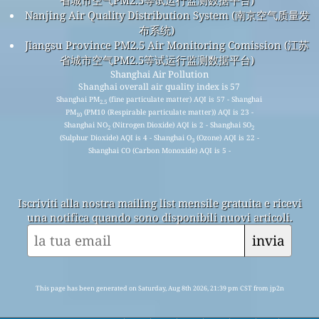
Nanjing Air Quality Distribution System (南京空气质量发
布系统)
Jiangsu Province PM2.5 Air Monitoring Comission (江苏
省城市空气PM2.5等试运行监测数据平台)
Shanghai Air Pollution
Shanghai overall air quality index is 57
Shanghai PM
(fine particulate matter) AQI is 57 - Shanghai
2.5
PM
(PM10 (Respirable particulate matter)) AQI is 23 -
10
Shanghai NO
(Nitrogen Dioxide) AQI is 2 - Shanghai SO
2
2
(Sulphur Dioxide) AQI is 4 - Shanghai O
(Ozone) AQI is 22 -
3
Shanghai CO (Carbon Monoxide) AQI is 5 -
Iscriviti alla nostra mailing list mensile gratuita e ricevi
una notifica quando sono disponibili nuovi articoli.
invia
This page has been generated on Saturday, Aug 8th 2026, 21:39 pm CST from jp2n