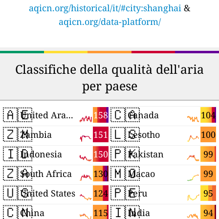
aqicn.org/historical/it/#city:shanghai
&
aqicn.org/data-platform/
Classifiche della qualità dell'aria
per paese
🇦🇪
🇨🇦
158
104
United Arab Emirates
Canada
🇿🇲
🇱🇸
151
100
Zambia
Lesotho
🇮🇩
🇵🇰
150
99
Indonesia
Pakistan
🇿🇦
🇲🇴
130
99
South Africa
Macao
🇺🇸
🇵🇪
124
95
United States
Peru
🇨🇳
🇮🇳
115
94
China
India