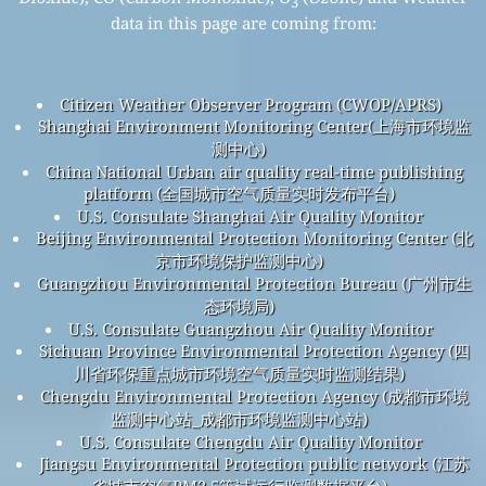
3
data in this page are coming from:
Citizen Weather Observer Program (CWOP/APRS)
Shanghai Environment Monitoring Center(上海市环境监
测中心)
China National Urban air quality real-time publishing
platform (全国城市空气质量实时发布平台)
U.S. Consulate Shanghai Air Quality Monitor
Beijing Environmental Protection Monitoring Center (北
京市环境保护监测中心)
Guangzhou Environmental Protection Bureau (广州市生
态环境局)
U.S. Consulate Guangzhou Air Quality Monitor
Sichuan Province Environmental Protection Agency (四
川省环保重点城市环境空气质量实时监测结果)
Chengdu Environmental Protection Agency (成都市环境
监测中心站_成都市环境监测中心站)
U.S. Consulate Chengdu Air Quality Monitor
Jiangsu Environmental Protection public network (江苏
省城市空气PM2.5等试运行监测数据平台)