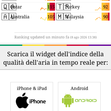
🇶🇦
🇹🇷
115
92
Qatar
Turkey
🇦🇺
🇲🇾
105
90
Australia
Malaysia
Ranking updated un minuto fa
(8 ago 2026 13:38)
Scarica il widget dell'indice della
qualità dell'aria in tempo reale per:
iPhone & iPad
Android