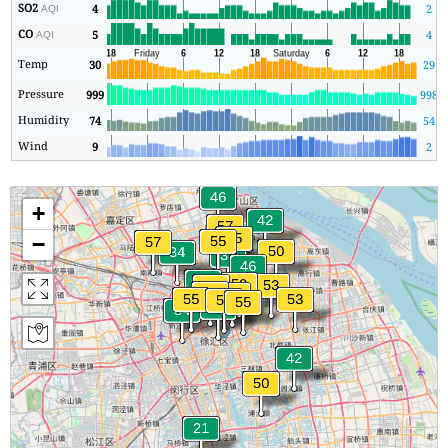
SO2
4
2
AQI
CO
5
4
AQI
Temp
30
29
Pressure
999
998
Humidity
74
54
Wind
9
2
+
−