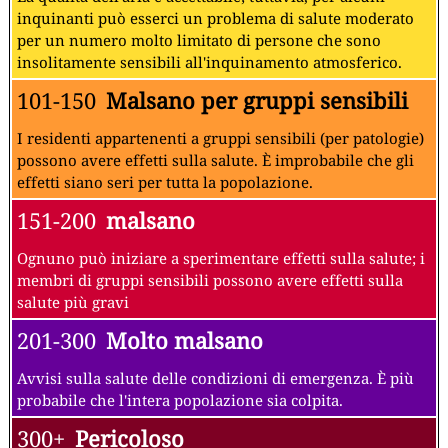
inquinanti può esserci un problema di salute moderato
per un numero molto limitato di persone che sono
insolitamente sensibili all'inquinamento atmosferico.
101-150
Malsano per gruppi sensibili
I residenti appartenenti a gruppi sensibili (per patologie)
possono avere effetti sulla salute. È improbabile che gli
effetti siano seri per tutta la popolazione.
151-200
malsano
Ognuno può iniziare a sperimentare effetti sulla salute; i
membri di gruppi sensibili possono avere effetti sulla
salute più gravi
201-300
Molto malsano
Avvisi sulla salute delle condizioni di emergenza. È più
probabile che l'intera popolazione sia colpita.
300+
Pericoloso