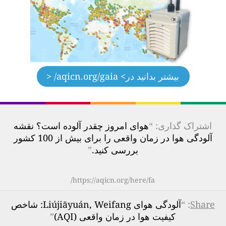
بیشتر بدانید در
> aqicn.org/gaia/ <
اشتراک گذاری: “
هوای امروز چقدر آلوده است؟ نقشه
آلودگی هوا در زمان واقعی را برای بیش از 100 کشور
بررسی کنید.
”
https://aqicn.org/here/fa/
Share
: “
آلودگی هوای Liújiāyuán, Weifang: شاخص
کیفیت هوا در زمان واقعی (AQI)
”