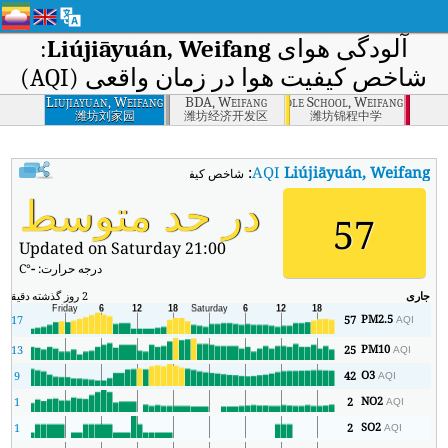
آلودگی هوای
Liújiāyuán, Weifang
:
شاخص کیفیت هوا در زمان واقعی (AQI)
Liujiayuan, Weifang
BDA, Weifang
Jincheng Middle School, Weifang
潍坊刘家园
潍坊经济开发区
潍坊锦程中学
:
AQI
Liújiāyuán, Weifang
شاخص کیفیت هوای بی‌درنگ Liújiāyuán, Weifang (AQI).
در حد متوسط
57
Updated on Saturday 21:00
درجه حرارت:
-
°C
جاری
2 روز گذشته
دقیقه
حد
PM2.5
17
57
AQI
PM10
13
25
AQI
O3
9
42
AQI
NO2
1
2
AQI
SO2
1
2
AQI