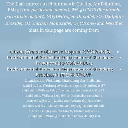
The Data sources used for the Air Quality, Air Pollution,
PM
(
fine particulate matter
), PM
(
PM10 (Respirable
2.5
10
particulate matter)
), NO
(
Nitrogen Dioxide
), SO
(
Sulphur
2
2
Dioxide
), CO (
Carbon Monoxide
), O
(
Ozone
) and Weather
3
data in this page are coming from:
Citizen Weather Observer Program (CWOP/APRS)
Environmental Protection Department of Shandong
Province (山东省环境保护厅)
Environmental Protection Department of Shandong
Province (山东省环境保护厅)
Liújiāyuán, Weifang, Shandong Air Pollution
Liújiāyuán, Weifang overall air quality index is 57
Liújiāyuán, Weifang PM
(fine particulate matter) AQI is 57 -
2.5
Liújiāyuán, Weifang PM
(PM10 (Respirable particulate
10
matter)) AQI is 25 - Liújiāyuán, Weifang NO
(Nitrogen
2
Dioxide) AQI is 2 - Liújiāyuán, Weifang SO
(Sulphur Dioxide)
2
AQI is 2 - Liújiāyuán, Weifang O
(Ozone) AQI is 42 -
3
Liújiāyuán, Weifang CO (Carbon Monoxide) AQI is 0 -