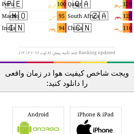
🇵🇪
🇶🇦
6
100
129
Peru
Qatar
🇲🇴
🇿🇦
5
95
126
Macao
South Africa
🇮🇳
🇨🇳
5
94
116
India
China
Ranking updated چند ثانیه پیش
(۸ اوت ۲۰۲۶ ۱۴:۱۳)
ویجت شاخص کیفیت هوا در زمان واقعی
را دانلود کنید:
Android
iPhone & iPad