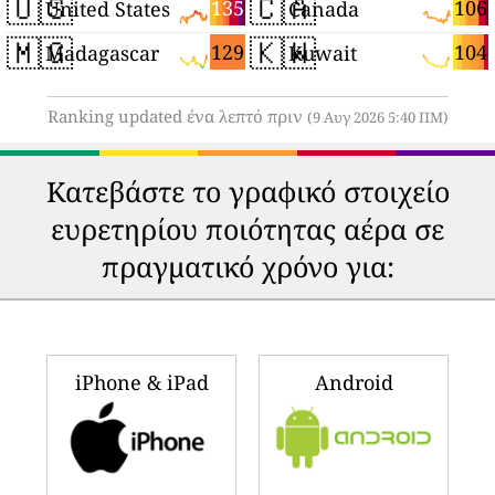
🇺🇸
🇨🇦
135
106
United States
Canada
🇲🇬
🇰🇼
129
104
Madagascar
Kuwait
Ranking updated ένα λεπτό πριν
(9 Αυγ 2026 5:40 ΠΜ)
Κατεβάστε το γραφικό στοιχείο
ευρετηρίου ποιότητας αέρα σε
πραγματικό χρόνο για:
iPhone & iPad
Android