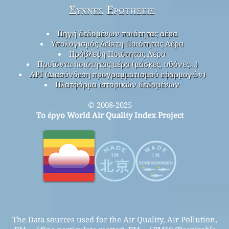
Συχνές Ερωτήσεις
Πηγή δεδομένων ποιότητας αέρα
Υπολογισμός Δείκτη Ποιότητας Αέρα
Πρόβλεψη Ποιότητας Αέρα
Προϊόντα ποιότητας αέρα (μάσκες, οθόνες…)
API (Διασύνδεση προγραμματισμού εφαρμογών)
Πλατφόρμα ιστορικών δεδομένων
© 2008-2025
Το έργο World Air Quality Index Project
The Data sources used for the Air Quality, Air Pollution,