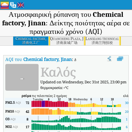
Ατμοσφαιρική ρύπανση του
Chemical
factory, Jinan
: Δείκτης ποιότητας αέρα σε
πραγματικό χρόνο (AQI)
Chemical factory,
Quancheng Plaza, Jinan
Lanxiang technical school,
Jinan
济南化工厂
济南泉城广场
济南兰翔技校
AQI του
Chemical factory, Jinan
:
Δείκτης ποιότητας αέρα σε πραγματ
Καλός
-
Updated on Wednesday, Dec 31st 2025, 23:00 pm
θερμοκρασία:
-
°C
ρεύμα
τις τελευταίες 2 ημέρες
ελάχ
PM2.5
72
30
AQI
PM10
42
20
AQI
O3
8
1
AQI
NO2
17
6
AQI