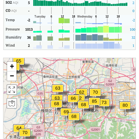
SO2
5
2
AQI
CO
-
0
AQI
Temp
-2
-2
Pressure
1013
1004
Humidity
36
32
Wind
2
1
+
−