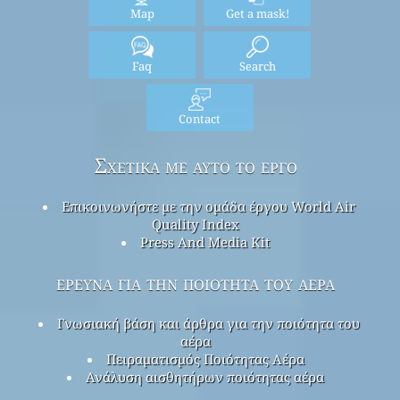
Map
Get a mask!
Faq
Search
Contact
Σχετικά με αυτό το έργο
Επικοινωνήστε με την ομάδα έργου World Air
Quality Index
Press And Media Kit
έρευνα για την ποιότητα του αέρα
Γνωσιακή βάση και άρθρα για την ποιότητα του
αέρα
Πειραματισμός Ποιότητας Αέρα
Ανάλυση αισθητήρων ποιότητας αέρα