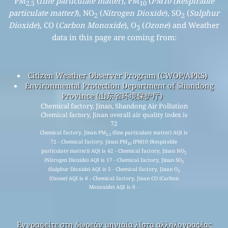
PM
(
fine particulate matter
), PM
(
PM10 (Respirable
2.5
10
particulate matter)
), NO
(
Nitrogen Dioxide
), SO
(
Sulphur
2
2
Dioxide
), CO (
Carbon Monoxide
), O
(
Ozone
) and Weather
3
data in this page are coming from:
Citizen Weather Observer Program (CWOP/APRS)
Environmental Protection Department of Shandong
Province (山东省环境保护厅)
Chemical factory, Jinan, Shandong Air Pollution
Chemical factory, Jinan overall air quality index is
72
Chemical factory, Jinan PM
(fine particulate matter) AQI is
2.5
72 - Chemical factory, Jinan PM
(PM10 (Respirable
10
particulate matter)) AQI is 42 - Chemical factory, Jinan NO
2
(Nitrogen Dioxide) AQI is 17 - Chemical factory, Jinan SO
2
(Sulphur Dioxide) AQI is 5 - Chemical factory, Jinan O
3
(Ozone) AQI is 8 - Chemical factory, Jinan CO (Carbon
Monoxide) AQI is 0 -
Εγγραφείτε στη δωρεάν μηνιαία λίστα αλληλογραφίας