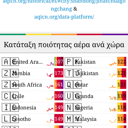
aqicn.org/historical/el/#city:shandong/jinan/huago
ngchang
&
aqicn.org/data-platform/
Κατάταξη ποιότητας αέρα ανά χώρα
🇦🇪
🇵🇰
207
122
United Arab Emirates
Pakistan
🇿🇲
🇹🇯
173
121
Zambia
Tajikistan
🇿🇦
🇶🇦
161
121
South Africa
Qatar
🇨🇱
🇺🇬
160
119
Chile
Uganda
🇮🇩
🇳🇬
149
118
Indonesia
Nigeria
🇱🇸
🇲🇾
149
114
Lesotho
Malaysia