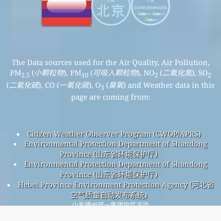
The Data sources used for the Air Quality, Air Pollution,
PM
(
小颗粒物
), PM
(
可吸入颗粒物
), NO
(
二氧化氮
), SO
2.5
10
2
2
(
二氧化硫
), CO (
一氧化碳
), O
(
臭氧
) and Weather data in this
3
page are coming from:
Citizen Weather Observer Program (CWOP/APRS)
Environmental Protection Department of Shandong
Province (山东省环境保护厅)
Environmental Protection Department of Shandong
Province (山东省环境保护厅)
Hebei Province Environment Protection Agency (河北省
空气质量自动发布系统)
山东德州双一集团空气污染
德州双一集团整体空气质量指数为174。