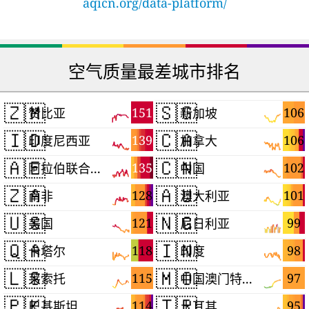
aqicn.org/data-platform/
空气质量最差城市排名
🇿🇲
🇸🇬
151
106
赞比亚
新加坡
🇮🇩
🇨🇦
139
106
印度尼西亚
加拿大
🇦🇪
🇨🇳
135
102
阿拉伯联合酋长国
中国
🇿🇦
🇦🇺
128
101
南非
澳大利亚
🇺🇸
🇳🇬
121
99
美国
尼日利亚
🇶🇦
🇮🇳
118
98
卡塔尔
印度
🇱🇸
🇲🇴
115
97
莱索托
中国澳门特别行政区
🇵🇰
🇹🇷
114
95
巴基斯坦
土耳其