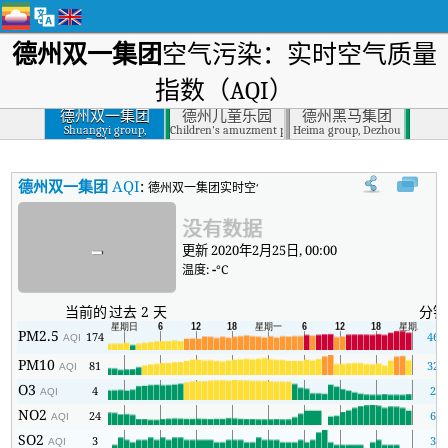
德州双一集团
空气污染：实时空气质量
指数（AQI）
德州双一集团
德州儿童乐园
德州黑马集团
Shuangyi group,
Children's amuzment park, Dezhou
Heima group, Dezhou
Dezhou
德州双一集团
AQI
:
德州双一集团实时空气质量指数（AQI）。
没有数据
-
更新 2020年2月25日, 00:00
温度:
-
°C
当前的
过去 2 天
分钟
PM2.5
174
46
AQI
PM10
81
32
AQI
O3
4
2
AQI
NO2
24
6
AQI
SO2
3
3
AQI