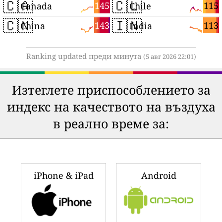
🇨🇦
🇨🇱
145
115
Canada
Chile
🇨🇳
🇮🇳
143
113
China
India
Ranking updated преди минута
(5 авг 2026 22:01)
Изтеглете приспособлението за
индекс на качеството на въздуха
в реално време за:
iPhone & iPad
Android