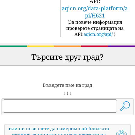
API:
aqicn.org/data-platform/a
pi/H621
(
За повече информация
проверете страницата на
API:
aqicn.org/api/
)
Търсите друг град?
Въведете име на град
↓ ↓ ↓
или ни позволете да намерим най-близката
станция за мониторинг на качеството на