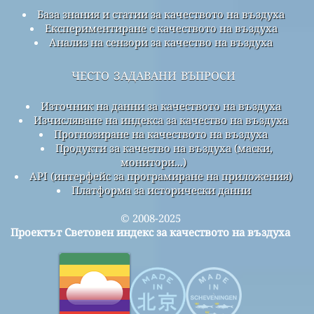
База знания и статии за качеството на въздуха
Експериментиране с качеството на въздуха
Анализ на сензори за качество на въздуха
често задавани въпроси
Източник на данни за качеството на въздуха
Изчисляване на индекса за качество на въздуха
Прогнозиране на качеството на въздуха
Продукти за качество на въздуха (маски,
монитори...)
API (интерфейс за програмиране на приложения)
Платформа за исторически данни
© 2008-2025
Проектът Световен индекс за качеството на въздуха