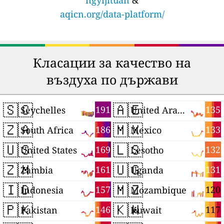
ngyijituan
&
aqicn.org/data-platform/
Класации за качество на
въздуха по държави
🇸🇨
🇦🇪
191
135
Seychelles
United Arab Emirates
🇿🇦
🇲🇽
186
133
South Africa
Mexico
🇺🇸
🇱🇸
169
132
United States
Lesotho
🇿🇲
🇺🇬
161
131
Zambia
Uganda
🇮🇩
🇲🇿
157
120
Indonesia
Mozambique
🇵🇰
🇰🇼
146
117
Pakistan
Kuwait