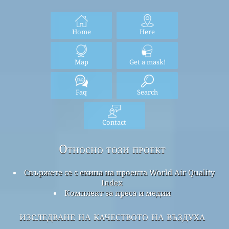
Home
Here
Map
Get a mask!
Faq
Search
Contact
Относно този проект
Свържете се с екипа на проекта World Air Quality
Index
Комплект за преса и медии
изследване на качеството на въздуха