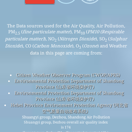
The Data sources used for the Air Quality, Air Pollution,
PM
(
fine particulate matter
), PM
(
PM10 (Respirable
2.5
10
particulate matter)
), NO
(
Nitrogen Dioxide
), SO
(
Sulphur
2
2
Dioxide
), CO (
Carbon Monoxide
), O
(
Ozone
) and Weather
3
data in this page are coming from:
Citizen Weather Observer Program (CWOP/APRS)
Environmental Protection Department of Shandong
Province (山东省环境保护厅)
Environmental Protection Department of Shandong
Province (山东省环境保护厅)
Hebei Province Environment Protection Agency (河北省
空气质量自动发布系统)
Shuangyi group, Dezhou, Shandong Air Pollution
Shuangyi group, Dezhou overall air quality index
is 174