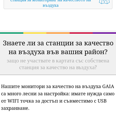
въздуха
Знаете ли за станции за качество
на въздуха във вашия район?
защо не участвате в картата със собствена
станция за качество на въздуха?
Нашите монитори за качество на въздуха GAIA
са много лесни за настройка: имате нужда само
от WIFI точка за достъп и съвместимо с USB
захранване.