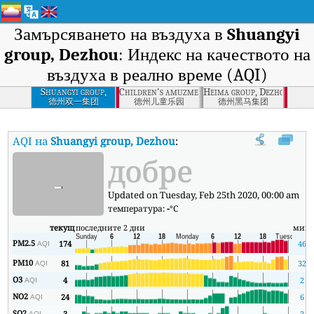
Замърсяването на въздуха в
Shuangyi
group, Dezhou
: Индекс на качеството на
въздуха в реално време (AQI)
Shuangyi group,
Children's amuzment park, Dezhou
Heima group, Dezhou
Dezhou
德州双一集团
德州儿童乐园
德州黑马集团
AQI на
Shuangyi group, Dezhou
:
Индекс на качеството на въздух
добре
-
Updated on Tuesday, Feb 25th 2020, 00:00 am
температура:
-
°C
текущ
последните 2 дни
мин
PM2.5
174
46
AQI
PM10
81
32
AQI
O3
4
2
AQI
NO2
24
6
AQI
SO2
3
3
AQI