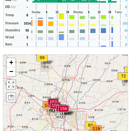
CO
-
0
AQI
Temp
8
1
Pressure
1014
1013
Humidity
95
41
Wind
3
1
Rain
1
0
+
−