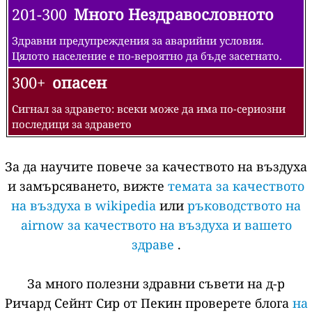
201-300
Много Нездравословното
Здравни предупреждения за аварийни условия.
Цялото население е по-вероятно да бъде засегнато.
300+
опасен
Сигнал за здравето: всеки може да има по-сериозни
последици за здравето
За да научите повече за качеството на въздуха
и замърсяването, вижте
темата за качеството
на въздуха в wikipedia
или
ръководството на
airnow за качеството на въздуха и вашето
здраве
.
За много полезни здравни съвети на д-р
Ричард Сейнт Сир от Пекин проверете блога
на