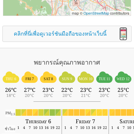
map ©
OpenStreetMap
contributors
คลิกที่นี่เพื่อดูเวอร์ชันมือถือของหน้าเว็บนี้
พยากรณ์คุณภาพอากาศ
THU 6
FRI 7
SAT 8
SUN 9
MON 10
TUE 11
WED 12
26°C
27°C
23°C
22°C
23°C
23°C
25°C
18°C
20°C
20°C
20°C
21°C
20°C
20°C
PM
2.5
Thursday 6
Friday 7
Satur
1
4
7
10
13
16
19
22
1
4
7
10
13
16
19
22
1
4
7
10
ชั่วโมง