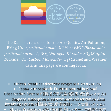
The Data sources used for the Air Quality, Air Pollution,
PM
(
fine particulate matter
), PM
(
PM10 (Respirable
2.5
10
particulate matter)
), NO
(
Nitrogen Dioxide
), SO
(
Sulphur
2
2
Dioxide
), CO (
Carbon Monoxide
), O
(
Ozone
) and Weather
3
data in this page are coming from:
Citizen Weather Observer Program (CWOP/APRS)
Japan Atmospheric Environmental Regional
Observation System (環境省大気汚染物質広域監視システム)
Sapporo atmospheric environment observation data
breaking system (札幌市大気環境観測データ速報システム)
Miyagi Prefecture EPA (保健環境センター - 宮城県公式ウ