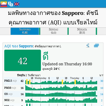
มลพิษทางอากาศของ
Sapporo
: ดัชนี
คุณภาพอากาศ (AQI) แบบเรียลไทม์
Sapporo
Sendai
Niigata
札幌
仙台
新潟
AQI ของ
Sapporo
:
ดัชนีคุณภาพอากาศ (AQI) แบบเรียลไทม์ของ Sapporo
ดี
42
Updated on Thursday 16:00
อุณหภูมิ:
24
°C
ปัจจุบัน
2 วันที่ผ่านมา
นาที
PM2.5
42
30
AQI
PM10
16
10
AQI
O3
14
14
AQI
NO2
9
2
AQI