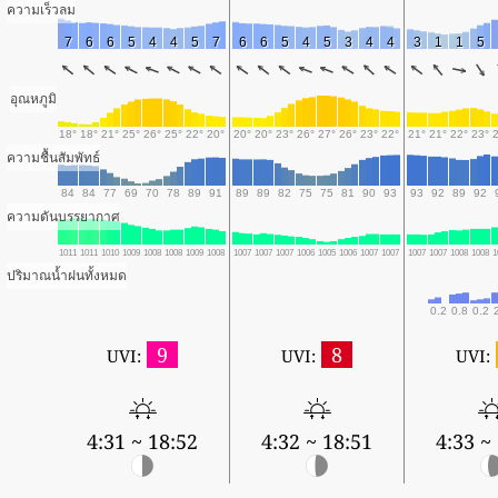
ความเร็วลม
7
6
6
5
4
4
5
7
6
6
5
4
5
3
4
4
3
1
1
5
อุณหภูมิ
18°
18°
21°
25°
26°
25°
22°
20°
20°
20°
23°
26°
27°
26°
23°
22°
21°
21°
22°
23°
ความชื้นสัมพัทธ์
84
84
77
69
70
78
89
91
89
89
82
75
75
81
90
93
93
92
89
92
ความดันบรรยากาศ
1011
1011
1010
1009
1008
1008
1009
1008
1007
1007
1007
1006
1005
1006
1007
1007
1007
1007
1008
1008
1
ปริมาณน้ำฝนทั้งหมด
0.2
0.8
0.2
9
8
UVI:
UVI:
UVI:
4:31 ~ 18:52
4:32 ~ 18:51
4:33 ~