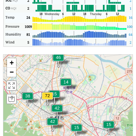
SO2
2
2
AQI
CO
2
1
AQI
Temp
24
16
Pressure
1009
1009
Humidity
81
64
Wind
5
2
+
−