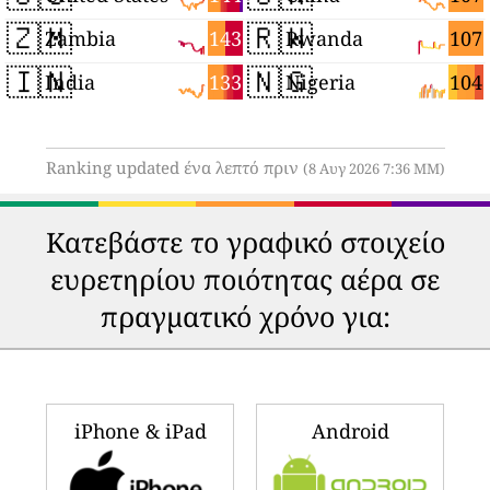
🇿🇲
🇷🇼
143
107
Zambia
Rwanda
🇮🇳
🇳🇬
133
104
India
Nigeria
Ranking updated ένα λεπτό πριν
(8 Αυγ 2026 7:36 ΜΜ)
Κατεβάστε το γραφικό στοιχείο
ευρετηρίου ποιότητας αέρα σε
πραγματικό χρόνο για:
iPhone & iPad
Android