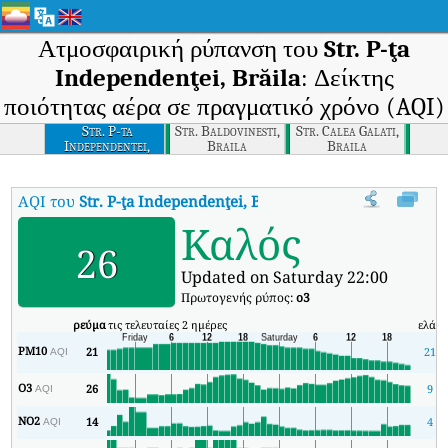
Ατμοσφαιρική ρύπανση του
Str. P-ţa
Independenţei, Brăila
: Δείκτης
ποιότητας αέρα σε πραγματικό χρόνο (AQI)
Str. P-ta
Str. Baldovinesti,
Str. Calea Galati,
Independentei,
Braila
Braila
Braila
AQI του
Str. P-ţa Independenţei, Brăila
:
Δείκτης ποιότητας αέρα σε
Καλός
26
Updated on Saturday 22:00
Πρωτογενής ρύπος:
o3
ρεύμα
τις τελευταίες 2 ημέρες
ελάχ
PM10
21
21
AQI
O3
26
9
AQI
NO2
14
4
AQI