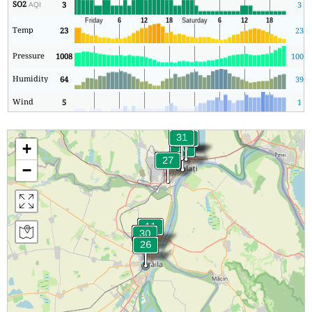
SO2
3
3
AQI
Temp
23
23
Pressure
1008
1002
Humidity
64
39
Wind
5
1
+
−