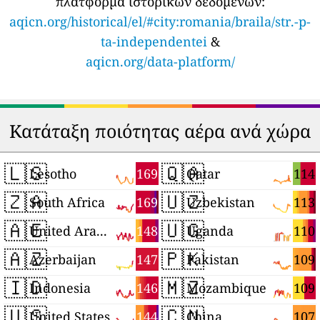
πλατφόρμα ιστορικών δεδομένων:
aqicn.org/historical/el/#city:romania/braila/str.-p-
ta-independentei
&
aqicn.org/data-platform/
Κατάταξη ποιότητας αέρα ανά χώρα
🇱🇸
🇶🇦
169
114
Lesotho
Qatar
🇿🇦
🇺🇿
169
113
South Africa
Uzbekistan
🇦🇪
🇺🇬
148
110
United Arab Emirates
Uganda
🇦🇿
🇵🇰
147
109
Azerbaijan
Pakistan
🇮🇩
🇲🇿
146
109
Indonesia
Mozambique
🇺🇸
🇨🇳
144
107
United States
China