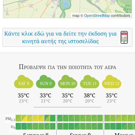
map ©
OpenStreetMap
contributors
Κάντε κλικ εδώ για να δείτε την έκδοση για
κινητά αυτής της ιστοσελίδας
Πρόβλεψη για την ποιότητα του αέρα
SAT 8
SUN 9
MON 10
TUE 11
WED 12
35°C
33°C
35°C
38°C
35°C
23°C
21°C
20°C
20°C
23°C
PM
2.5
O
3
Saturday 8
Sunday 9
Monday 