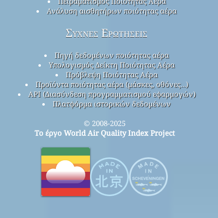
Πειραματισμός Ποιότητας Αέρα
Ανάλυση αισθητήρων ποιότητας αέρα
Συχνές Ερωτήσεις
Πηγή δεδομένων ποιότητας αέρα
Υπολογισμός Δείκτη Ποιότητας Αέρα
Πρόβλεψη Ποιότητας Αέρα
Προϊόντα ποιότητας αέρα (μάσκες, οθόνες…)
API (Διασύνδεση προγραμματισμού εφαρμογών)
Πλατφόρμα ιστορικών δεδομένων
© 2008-2025
Το έργο World Air Quality Index Project