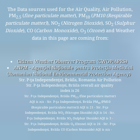
The Data sources used for the Air Quality, Air Pollution,
PM
(
fine particulate matter
), PM
(
PM10 (Respirable
2.5
10
particulate matter)
), NO
(
Nitrogen Dioxide
), SO
(
Sulphur
2
2
Dioxide
), CO (
Carbon Monoxide
), O
(
Ozone
) and Weather
3
data in this page are coming from:
Citizen Weather Observer Program (CWOP/APRS)
ANPM - Agenţiei Naţionale pentru Protecţia Mediului
(Romanian National Environmental Protection Agency)
Str. P-ţa Independenţei, Brăila, Romania Air Pollution
Str. P-ţa Independenţei, Brăila overall air quality
index is 26
Str. P-ţa Independenţei, Brăila PM
(fine particulate matter)
2.5
AQI is n/a - Str. P-ţa Independenţei, Brăila PM
(PM10
10
(Respirable particulate matter)) AQI is 21 - Str. P-ţa
Independenţei, Brăila NO
(Nitrogen Dioxide) AQI is 14 - Str.
2
P-ţa Independenţei, Brăila SO
(Sulphur Dioxide) AQI is 3 -
2
Str. P-ţa Independenţei, Brăila O
(Ozone) AQI is 26 - Str. P-ţa
3
Independenţei, Brăila CO (Carbon Monoxide) AQI is n/a -