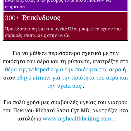
ανάγκης. Όλος ο πληθυσμός είναι πολύ πιθανόν να
επηρεαστεί.
300+
Επικίνδυνος
Προειδοποίηση για την υγεία: Όλοι μπορεί να έχουν πιο
σοβαρές επιπτώσεις στην υγεία
Για να μάθετε περισσότερα σχετικά με την
ποιότητα του αέρα και τη ρύπανση, ανατρέξτε στο
θέμα της wikipedia για την ποιότητα του αέρα
ή
στον
οδηγό airnow για την ποιότητα του αέρα και
την υγεία σας
.
Για πολύ χρήσιμες συμβουλές υγείας του γιατρού
του Πεκίνου Richard Saint Cyr MD, ανατρέξτε στο
ιστολόγιο
www.myhealthbeijing.com
.