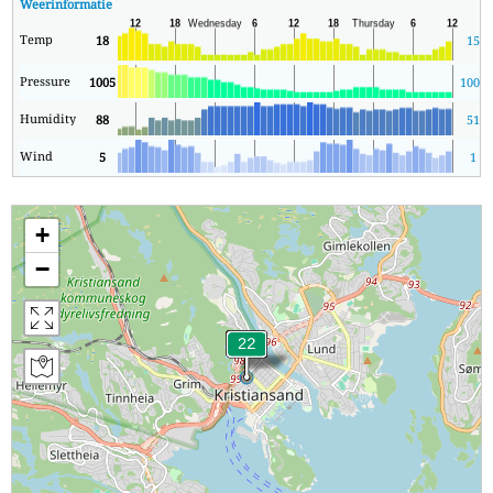
Weerinformatie
Temp
18
15
Pressure
1005
1005
Humidity
88
51
Wind
5
1
+
−