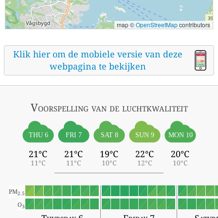
map ©
OpenStreetMap
contributors
Klik hier om de mobiele versie van deze
webpagina te bekijken
Voorspelling van de luchtkwaliteit
THU 6
FRI 7
SAT 8
SUN 9
MON 10
21°C
21°C
19°C
22°C
20°C
11°C
11°C
10°C
12°C
10°C
PM
2.5
O
3
Thursday 6
Friday 7
Satur