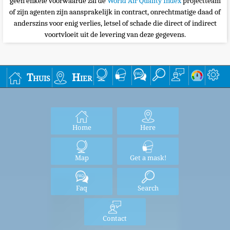
geen enkele voorwaarde zal de
World Air Quality Index
projectteam
of zijn agenten zijn aansprakelijk in contract, onrechtmatige daad of
anderszins voor enig verlies, letsel of schade die direct of indirect
voortvloeit uit de levering van deze gegevens.
Thuis
Hier
Home
Here
Map
Get a mask!
Faq
Search
Contact