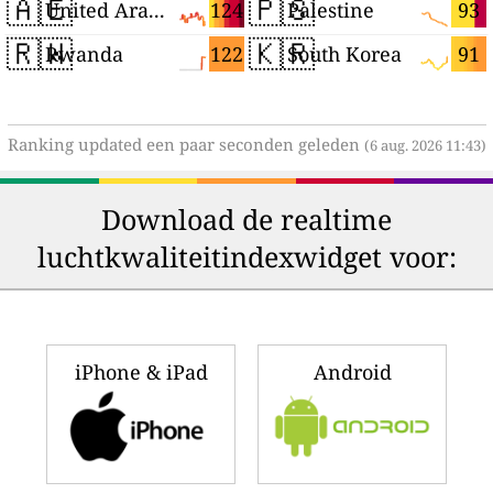
🇦🇪
🇵🇸
124
93
United Arab Emirates
Palestine
🇷🇼
🇰🇷
122
91
Rwanda
South Korea
Ranking updated een paar seconden geleden
(6 aug. 2026 11:43)
Download de realtime
luchtkwaliteitindexwidget voor:
iPhone & iPad
Android