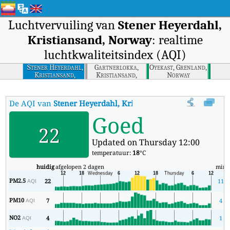
Luchtvervuiling van
Stener Heyerdahl,
Kristiansand, Norway
: realtime
luchtkwaliteitsindex (AQI)
Stener Heyerdahl,
Gartnerlokka,
Oyekast, Grenland,
Kristiansand,
Kristiansand,
Norway
Norway
Norway
De AQI van
Stener Heyerdahl, Kristiansand, Norway
:
De real
Goed
22
Updated on Thursday 12:00
temperatuur:
18
°C
huidig
afgelopen 2 dagen
min
PM2.5
22
11
AQI
PM10
7
4
AQI
NO2
4
1
AQI