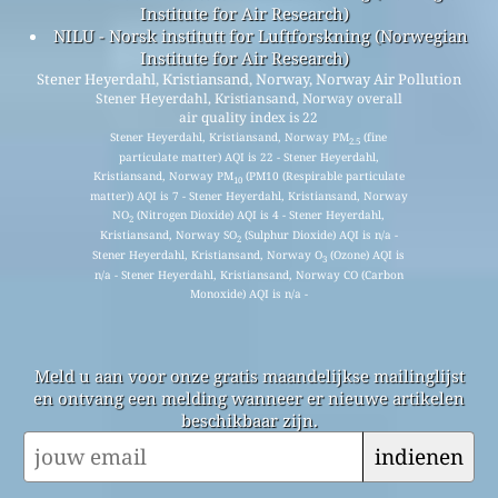
Institute for Air Research)
NILU - Norsk institutt for Luftforskning (Norwegian
Institute for Air Research)
Stener Heyerdahl, Kristiansand, Norway, Norway Air Pollution
Stener Heyerdahl, Kristiansand, Norway overall
air quality index is 22
Stener Heyerdahl, Kristiansand, Norway PM
(fine
2.5
particulate matter) AQI is 22 - Stener Heyerdahl,
Kristiansand, Norway PM
(PM10 (Respirable particulate
10
matter)) AQI is 7 - Stener Heyerdahl, Kristiansand, Norway
NO
(Nitrogen Dioxide) AQI is 4 - Stener Heyerdahl,
2
Kristiansand, Norway SO
(Sulphur Dioxide) AQI is n/a -
2
Stener Heyerdahl, Kristiansand, Norway O
(Ozone) AQI is
3
n/a - Stener Heyerdahl, Kristiansand, Norway CO (Carbon
Monoxide) AQI is n/a -
Meld u aan voor onze gratis maandelijkse mailinglijst
en ontvang een melding wanneer er nieuwe artikelen
beschikbaar zijn.
indienen