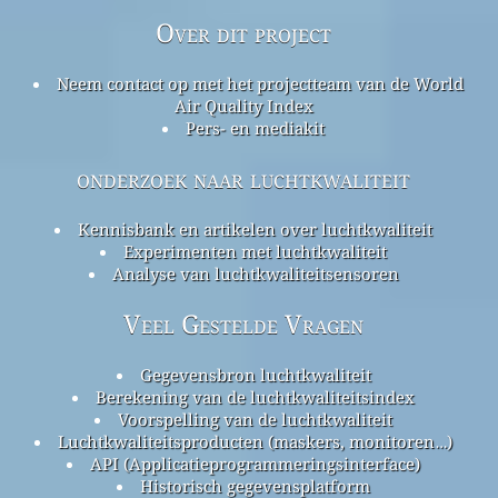
Over dit project
Neem contact op met het projectteam van de World
Air Quality Index
Pers- en mediakit
onderzoek naar luchtkwaliteit
Kennisbank en artikelen over luchtkwaliteit
Experimenten met luchtkwaliteit
Analyse van luchtkwaliteitsensoren
Veel Gestelde Vragen
Gegevensbron luchtkwaliteit
Berekening van de luchtkwaliteitsindex
Voorspelling van de luchtkwaliteit
Luchtkwaliteitsproducten (maskers, monitoren…)
API (Applicatieprogrammeringsinterface)
Historisch gegevensplatform