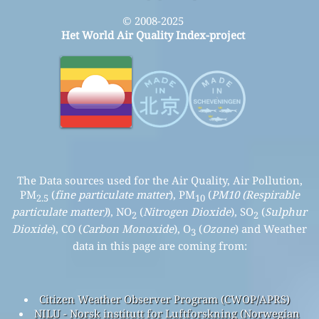
© 2008-2025
Het World Air Quality Index-project
The Data sources used for the Air Quality, Air Pollution,
PM
(
fine particulate matter
), PM
(
PM10 (Respirable
2.5
10
particulate matter)
), NO
(
Nitrogen Dioxide
), SO
(
Sulphur
2
2
Dioxide
), CO (
Carbon Monoxide
), O
(
Ozone
) and Weather
3
data in this page are coming from:
Citizen Weather Observer Program (CWOP/APRS)
NILU - Norsk institutt for Luftforskning (Norwegian