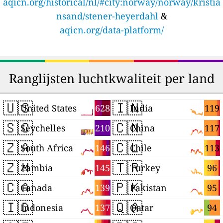
aqicn.org/historical/nl/#city:norway/norway/kristia
nsand/stener-heyerdahl
&
aqicn.org/data-platform/
Ranglijsten luchtkwaliteit per land
🇺🇸
🇮🇳
628
119
United States
India
🇸🇨
🇨🇳
210
117
Seychelles
China
🇿🇦
🇨🇱
146
113
South Africa
Chile
🇿🇲
🇹🇷
145
96
Zambia
Turkey
🇨🇦
🇵🇰
139
95
Canada
Pakistan
🇮🇩
🇶🇦
137
94
Indonesia
Qatar