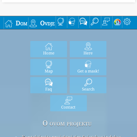
Dom
Ovdje
Home
Here
Map
Get a mask!
Faq
Search
Contact
O ovom projektu
Kontaktirajte projektni tim Svjetskog indeksa