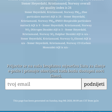
Stener Heyerdahl, Kristiansand, Norway overall
air quality index is 26
Stener Heyerdahl, Kristiansand, Norway PM
(fine
2.5
particulate matter) AQI is 26 - Stener Heyerdahl,
Kristiansand, Norway PM
(PM10 (Respirable particulate
10
matter)) AQI is 9 - Stener Heyerdahl, Kristiansand, Norway
NO
(Nitrogen Dioxide) AQI is 3 - Stener Heyerdahl,
2
Kristiansand, Norway SO
(Sulphur Dioxide) AQI is n/a -
2
Stener Heyerdahl, Kristiansand, Norway O
(Ozone) AQI is
3
n/a - Stener Heyerdahl, Kristiansand, Norway CO (Carbon
Monoxide) AQI is n/a -
Prijavite se na našu besplatnu mjesečnu listu za slanje
e-pošte i primajte obavijesti kada budu dostupni novi
članci.
podnijeti
This page has been generated on Sunday, Aug 9th 2026, 00:09 am CST from jp2n