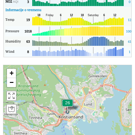
NO2
3
0
AQI
Informacije o vremenu
Temp
19
12
Pressure
1018
1006
Humidity
63
41
Wind
8
1
+
−