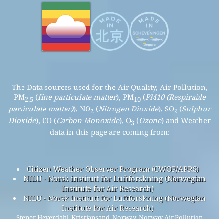
The Data sources used for the Air Quality, Air Pollution,
PM
(
fine particulate matter
), PM
(
PM10 (Respirable
2.5
10
particulate matter)
), NO
(
Nitrogen Dioxide
), SO
(
Sulphur
2
2
Dioxide
), CO (
Carbon Monoxide
), O
(
Ozone
) and Weather
3
data in this page are coming from:
Citizen Weather Observer Program (CWOP/APRS)
NILU - Norsk institutt for Luftforskning (Norwegian
Institute for Air Research)
NILU - Norsk institutt for Luftforskning (Norwegian
Institute for Air Research)
Stener Heyerdahl, Kristiansand, Norway, Norway Air Pollution