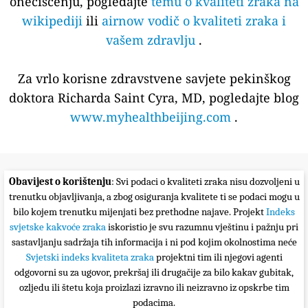
onečišćenju, pogledajte
temu o kvaliteti zraka na
wikipediji
ili
airnow vodič o kvaliteti zraka i
vašem zdravlju
.
Za vrlo korisne zdravstvene savjete pekinškog
doktora Richarda Saint Cyra, MD, pogledajte blog
www.myhealthbeijing.com
.
Obavijest o korištenju
: Svi podaci o kvaliteti zraka nisu dozvoljeni u
trenutku objavljivanja, a zbog osiguranja kvalitete ti se podaci mogu u
bilo kojem trenutku mijenjati bez prethodne najave. Projekt
Indeks
svjetske kakvoće zraka
iskoristio je svu razumnu vještinu i pažnju pri
sastavljanju sadržaja tih informacija i ni pod kojim okolnostima neće
Svjetski indeks kvaliteta zraka
projektni tim ili njegovi agenti
odgovorni su za ugovor, prekršaj ili drugačije za bilo kakav gubitak,
ozljedu ili štetu koja proizlazi izravno ili neizravno iz opskrbe tim
podacima.