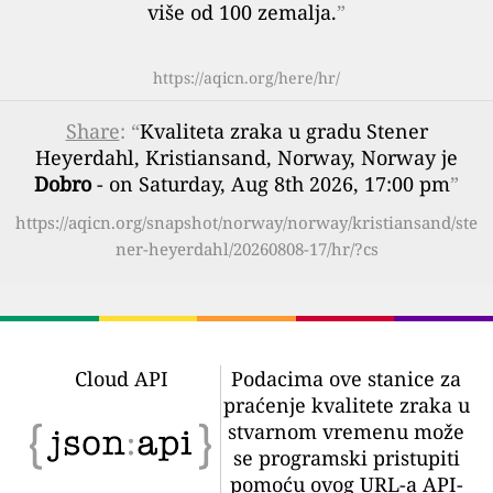
više od 100 zemalja.
”
https://aqicn.org/here/hr/
Share
: “
Kvaliteta zraka u gradu Stener
Heyerdahl, Kristiansand, Norway, Norway je
Dobro
- on Saturday, Aug 8th 2026, 17:00 pm
”
https://aqicn.org/snapshot/norway/norway/kristiansand/ste
ner-heyerdahl/20260808-17/hr/?cs
Cloud API
Podacima ove stanice za
praćenje kvalitete zraka u
stvarnom vremenu može
se programski pristupiti
pomoću ovog URL-a API-