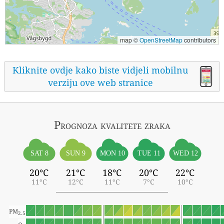
map ©
OpenStreetMap
contributors
Kliknite ovdje kako biste vidjeli mobilnu
verziju ove web stranice
Prognoza kvalitete zraka
SAT 8
SUN 9
MON 10
TUE 11
WED 12
20°C
21°C
18°C
20°C
22°C
11°C
12°C
11°C
7°C
10°C
PM
2.5