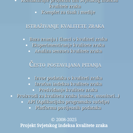
kvalitete zraka
Komplet za tisak i medije
istraživanje kvalitete zraka
Baza znanja i članci o kvaliteti zraka
Eksperimentiranje kvalitete zraka
Analiza senzora kvalitete zraka
Često postavljana pitanja
Izvor podataka o kvaliteti zraka
Izračun indeksa kvalitete zraka
Predviđanje kvalitete zraka
Proizvodi za kvalitetu zraka (maske, monitori…)
API (Aplikacijsko programsko sučelje)
Platforma povijesnih podataka
© 2008-2025
Projekt Svjetskog indeksa kvalitete zraka