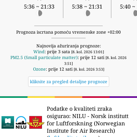
5:36 ~ 21:33
5:38 ~ 21:31
5:40 ~
Prognoza iscrtana pomoću vremenske zone +02:00
Najnovija ažuriranja prognoze:
Wind
: prije 3 sata
[8. kol. 2026 13:01]
PM2.5 (Small particulate matter)
: prije 12 sati
[8. kol. 2026
3:51]
Ozone
: prije 12 sati
[8. kol. 2026 3:53]
kliknite za pregled detaljne prognoze
Podatke o kvaliteti zraka
osigurao:
NILU - Norsk institutt
for Luftforskning (Norwegian
Institute for Air Research)