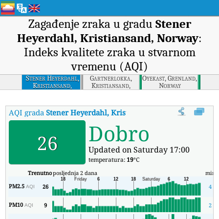
Zagađenje zraka u gradu
Stener
Heyerdahl, Kristiansand, Norway
:
Indeks kvalitete zraka u stvarnom
vremenu (AQI)
Stener Heyerdahl,
Gartnerlokka,
Oyekast, Grenland,
Kristiansand,
Kristiansand,
Norway
Norway
Norway
AQI grada
Stener Heyerdahl, Kristiansand, Norway
:
Stener He
Dobro
26
Updated on Saturday 17:00
temperatura:
19
°C
Trenutno
posljednja 2 dana
min
PM2.5
26
4
AQI
PM10
9
2
AQI