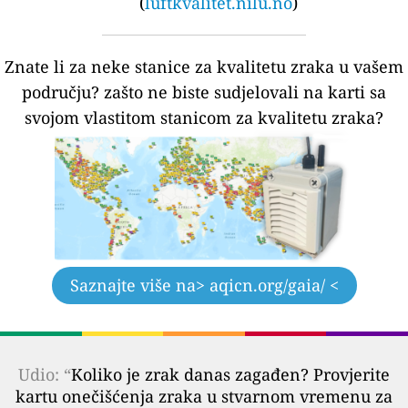
(
luftkvalitet.nilu.no
)
Znate li za neke stanice za kvalitetu zraka u vašem
području?
zašto ne biste sudjelovali na karti sa
svojom vlastitom stanicom za kvalitetu zraka?
Saznajte više na
> aqicn.org/gaia/ <
Udio: “
Koliko je zrak danas zagađen? Provjerite
kartu onečišćenja zraka u stvarnom vremenu za