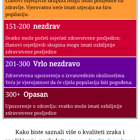
Članovi osjetljivih skupina mogu imati posljedice na
zdravlje. Vjerovatno neće imati utjecaja na širu
popilaciju.
151-200
nezdrav
Svatko može početi osjećati zdravstvene posljedice;
članovi osjetljivih skupina mogu imati ozbiljnije
zdravstvene posljedice
201-300
Vrlo nezdravo
Zdravstvena upozorenja o izvanrednim okolnostima.
Veća je vjerojatnost da će cijela populacija biti pogođena.
300+
Opasan
Upozorenje o zdravlju: svatko može imati ozbiljnije
zdravstvene posljedice
Kako biste saznali više o kvaliteti zraka i