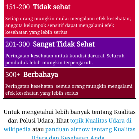
151-200
Tidak sehat
Setiap orang mungkin mulai mengalami efek kesehatan;
anggota kelompok sensitif dapat mengalami efek
kesehatan yang lebih serius
201-300
Sangat Tidak Sehat
Peringatan kesehatan untuk kondisi darurat. Seluruh
penduduk lebih mungkin terpengaruh.
300+
Berbahaya
Peringatan kesehatan: semua orang mungkin mengalami
efek kesehatan yang lebih serius
Untuk mengetahui lebih banyak tentang Kualitas
dan Polusi Udara, lihat
topik Kualitas Udara di
wikipedia
atau
panduan airnow tentang Kualitas
Udara dan Kesehatan Anda
.