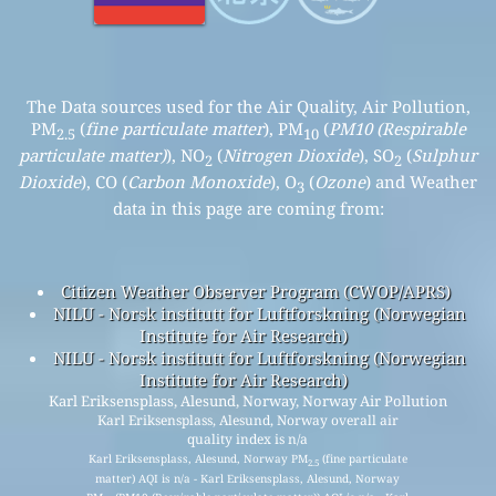
The Data sources used for the Air Quality, Air Pollution,
PM
(
fine particulate matter
), PM
(
PM10 (Respirable
2.5
10
particulate matter)
), NO
(
Nitrogen Dioxide
), SO
(
Sulphur
2
2
Dioxide
), CO (
Carbon Monoxide
), O
(
Ozone
) and Weather
3
data in this page are coming from:
Citizen Weather Observer Program (CWOP/APRS)
NILU - Norsk institutt for Luftforskning (Norwegian
Institute for Air Research)
NILU - Norsk institutt for Luftforskning (Norwegian
Institute for Air Research)
Karl Eriksensplass, Alesund, Norway, Norway Air Pollution
Karl Eriksensplass, Alesund, Norway overall air
quality index is n/a
Karl Eriksensplass, Alesund, Norway PM
(fine particulate
2.5
matter) AQI is n/a - Karl Eriksensplass, Alesund, Norway