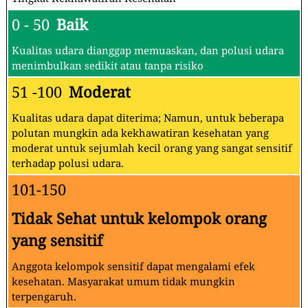
0 - 50
Baik
Kualitas udara dianggap memuaskan, dan polusi udara
menimbulkan sedikit atau tanpa risiko
51 -100
Moderat
Kualitas udara dapat diterima; Namun, untuk beberapa
polutan mungkin ada kekhawatiran kesehatan yang
moderat untuk sejumlah kecil orang yang sangat sensitif
terhadap polusi udara.
101-150
Tidak Sehat untuk kelompok orang
yang sensitif
Anggota kelompok sensitif dapat mengalami efek
kesehatan. Masyarakat umum tidak mungkin
terpengaruh.