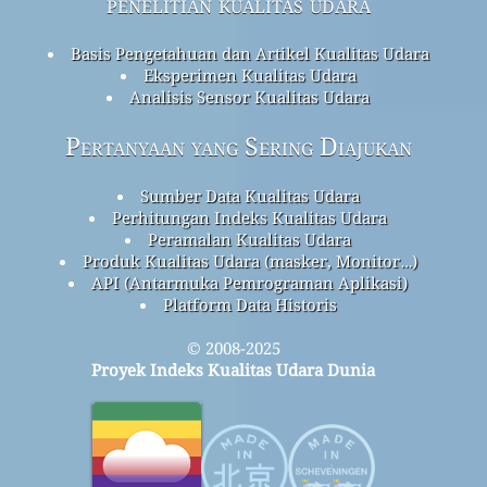
penelitian kualitas udara
Basis Pengetahuan dan Artikel Kualitas Udara
Eksperimen Kualitas Udara
Analisis Sensor Kualitas Udara
Pertanyaan yang Sering Diajukan
Sumber Data Kualitas Udara
Perhitungan Indeks Kualitas Udara
Peramalan Kualitas Udara
Produk Kualitas Udara (masker, Monitor…)
API (Antarmuka Pemrograman Aplikasi)
Platform Data Historis
© 2008-2025
Proyek Indeks Kualitas Udara Dunia