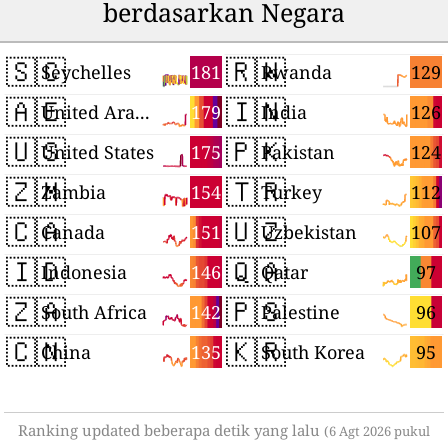
berdasarkan Negara
🇸🇨
🇷🇼
181
129
Seychelles
Rwanda
🇦🇪
🇮🇳
179
126
United Arab Emirates
India
🇺🇸
🇵🇰
175
124
United States
Pakistan
🇿🇲
🇹🇷
154
112
Zambia
Turkey
🇨🇦
🇺🇿
151
107
Canada
Uzbekistan
🇮🇩
🇶🇦
146
97
Indonesia
Qatar
🇿🇦
🇵🇸
142
96
South Africa
Palestine
🇨🇳
🇰🇷
135
95
China
South Korea
Ranking updated beberapa detik yang lalu
(6 Agt 2026 pukul