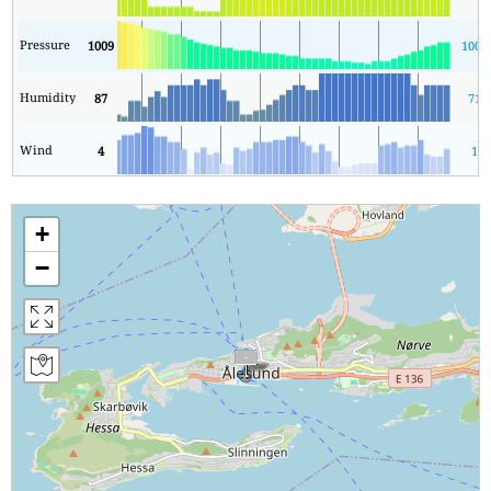
Pressure
1009
1001
Humidity
87
71
Wind
4
1
+
−