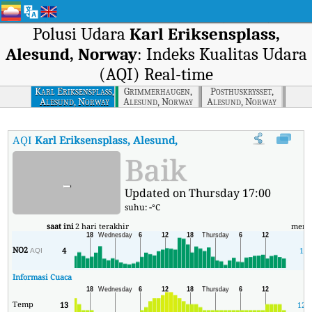
Polusi Udara
Karl Eriksensplass,
Alesund, Norway
: Indeks Kualitas Udara
(AQI) Real-time
Karl Eriksensplass,
Grimmerhaugen,
Posthuskrysset,
Alesund, Norway
Alesund, Norway
Alesund, Norway
AQI
Karl Eriksensplass, Alesund, Norway
:
Indeks Kualitas Udara
Baik
-
Updated on Thursday 17:00
suhu:
-
°C
saat ini
2 hari terakhir
meni
NO2
4
1
AQI
Informasi Cuaca
Temp
13
12