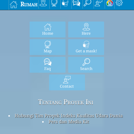
Rumah
Home
Here
Map
Get a mask!
Faq
Search
Contact
Tentang Proyek Ini
Hubungi Tim Proyek Indeks Kualitas Udara Dunia
Pers dan Media Kit