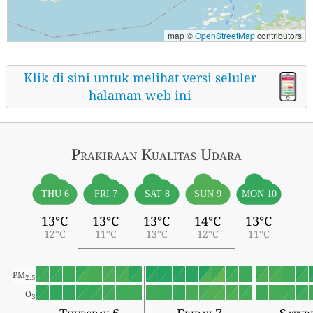
map ©
OpenStreetMap
contributors
Klik di sini untuk melihat versi seluler
halaman web ini
Prakiraan Kualitas Udara
THU 6
FRI 7
SAT 8
SUN 9
MON 10
13°C
13°C
13°C
14°C
13°C
12°C
11°C
13°C
12°C
11°C
PM
2.5
O
3
Thursday 6
Friday 7
Satur