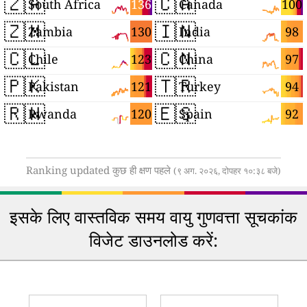
🇿🇦
🇨🇦
136
100
South Africa
Canada
🇿🇲
🇮🇳
130
98
Zambia
India
🇨🇱
🇨🇳
123
97
Chile
China
🇵🇰
🇹🇷
121
94
Pakistan
Turkey
🇷🇼
🇪🇸
120
92
Rwanda
Spain
Ranking updated कुछ ही क्षण पहले
(९ अग. २०२६, दोपहर १०:३८ बजे)
इसके लिए वास्तविक समय वायु गुणवत्ता सूचकांक
विजेट डाउनलोड करें: