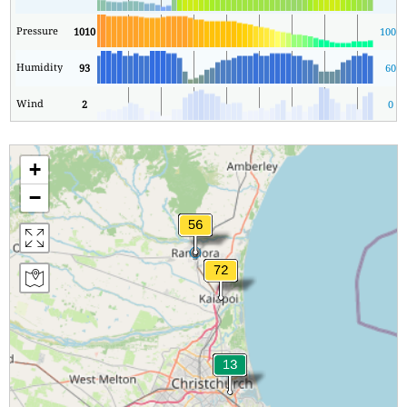
Pressure
1010
1008
Humidity
93
60
Wind
2
0
+
−