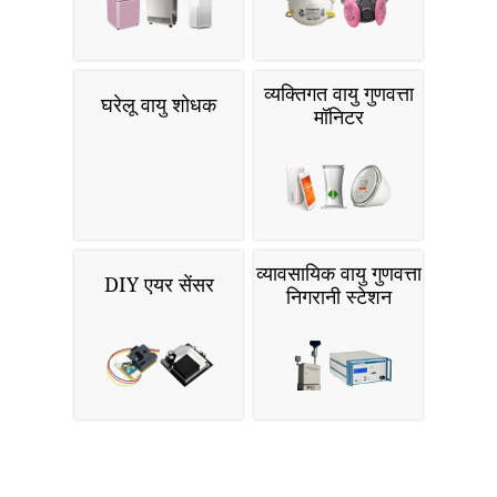
व्यक्तिगत वायु गुणवत्ता
घरेलू वायु शोधक
मॉनिटर
व्यावसायिक वायु गुणवत्ता
DIY एयर सेंसर
निगरानी स्टेशन