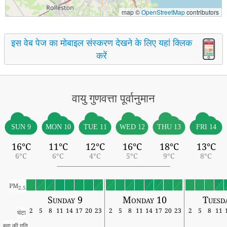
map ©
OpenStreetMap
contributors
इस वेब पेज का मोबाइल संस्करण देखने के लिए यहां क्लिक
करें
वायु गुणवत्ता पूर्वानुमान
SUN 9
MON 10
TUE 11
WED 12
THU 13
FRI 14
16°C
11°C
12°C
16°C
18°C
13°C
6°C
6°C
4°C
5°C
9°C
8°C
PM
2.5
Sunday 9
Monday 10
Tuesd
2
5
8
11
14
17
20
23
2
5
8
11
14
17
20
23
2
5
8
11
घंटा
हवा की गति