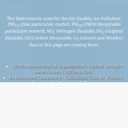
The Data sources used for the Air Quality, Air Pollution,
PM
(
fine particulate matter
), PM
(
PM10 (Respirable
2.5
10
particulate matter)
), NO
(
Nitrogen Dioxide
), SO
(
Sulphur
2
2
Dioxide
), CO (
Carbon Monoxide
), O
(
Ozone
) and Weather
3
data in this page are coming from:
World Meteorological Organization - surface synoptic
observations (WMO-SYNOP)
Environment Canterbury - Kaunihera Taiao ki Waitaha
Rangiora, New Zealand Air Pollution
Rangiora overall air quality index is 56
Rangiora PM
(fine particulate matter) AQI is 56 - Rangiora
2.5
PM
(PM10 (Respirable particulate matter)) AQI is 16 -
10
Rangiora NO
(Nitrogen Dioxide) AQI is n/a - Rangiora SO
2
2
(Sulphur Dioxide) AQI is n/a - Rangiora O
(Ozone) AQI is n/a -
3
Rangiora CO (Carbon Monoxide) AQI is n/a -