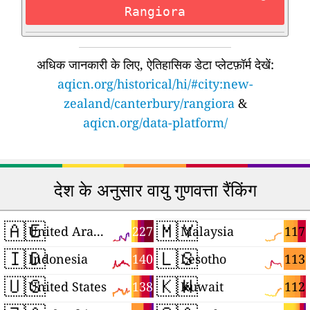
Rangiora
अधिक जानकारी के लिए, ऐतिहासिक डेटा प्लेटफ़ॉर्म देखें:
aqicn.org/historical/hi/#city:new-
zealand/canterbury/rangiora
&
aqicn.org/data-platform/
देश के अनुसार वायु गुणवत्ता रैंकिंग
🇦🇪
🇲🇾
227
117
United Arab Emirates
Malaysia
🇮🇩
🇱🇸
140
113
Indonesia
Lesotho
🇺🇸
🇰🇼
138
112
United States
Kuwait