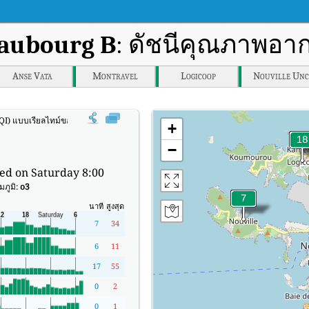
aubourg B
: ดัชนีคุณภาพอาก
Anse Vata
Montravel
Logicoop
Nouville Unc
QI) แบบเรียลไทม์ของ Faubourg B
+
−
ed on Saturday 8:00
ภูมิ:
o3
นาที
สูงสุด
7
34
6
11
17
55
0
2
0
1