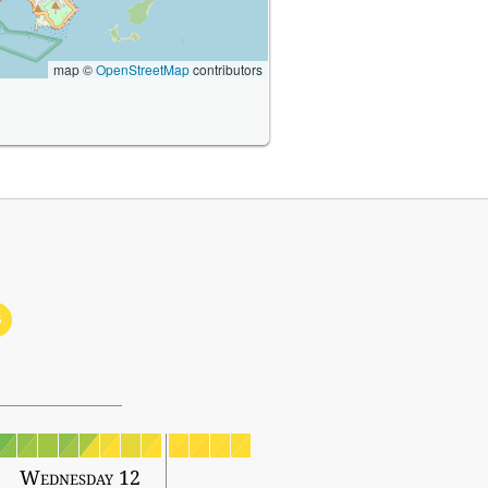
map ©
OpenStreetMap
contributors
3
Wednesday 12