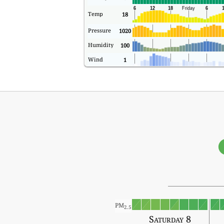
Temp
18
Pressure
1020
Humidity
100
Wind
1
PM
2.5
Saturday 8