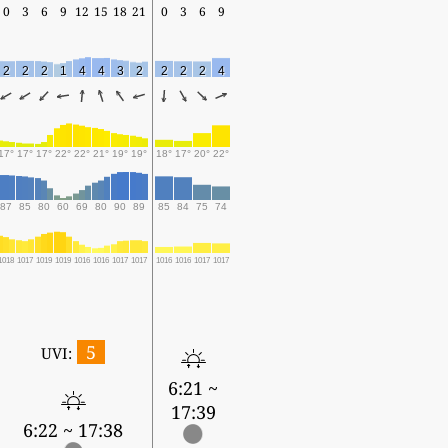
0
3
6
9
12
15
18
21
0
3
6
9
2
2
2
1
4
4
3
2
2
2
2
4
17°
17°
17°
22°
22°
21°
19°
19°
18°
17°
20°
22°
87
85
80
60
69
80
90
89
85
84
75
74
1018
1017
1019
1019
1016
1016
1017
1017
1016
1016
1017
1017
5
UVI:
6:21 ~
17:39
6:22 ~ 17:38