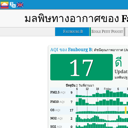
มลพิษทางอากาศของ
F
Faubourg B
Ecole Petit Poucet
AQI ของ
Faubourg B
:
ดัชนีคุณภาพอากาศ (A
17
ดี
Updat
มลพิษปฐม
ปัจจุบัน
2 วันที่ผ่านมา
PM2.5
9
AQI
PM10
7
AQI
O3
17
AQI
NO2
2
AQI
SO2
0
AQI