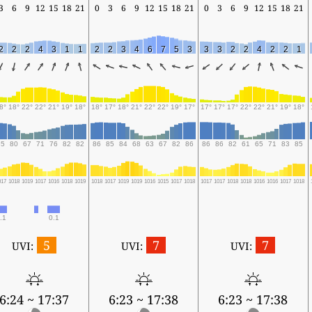
3
6
9
12
15
18
21
0
3
6
9
12
15
18
21
0
3
6
9
12
15
18
21
2
2
2
4
3
1
1
2
2
3
4
6
7
5
3
3
3
2
2
4
2
2
1
8°
18°
22°
22°
21°
19°
18°
18°
17°
18°
21°
22°
22°
19°
17°
17°
17°
17°
22°
22°
21°
19°
18°
85
80
67
71
76
82
82
86
85
84
68
63
67
82
86
86
86
82
61
65
71
83
85
017
1018
1019
1017
1016
1018
1019
1018
1017
1019
1019
1016
1015
1017
1018
1017
1017
1018
1018
1016
1016
1017
1018
.1
0.1
5
7
7
UVI:
UVI:
UVI:
6:24 ~ 17:37
6:23 ~ 17:38
6:23 ~ 17:38