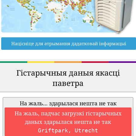
Націсніце для атрымання дадатковай інфармацыі
Гістарычныя даныя якасці
паветра
На жаль... здарылася нешта не так
На жаль, падчас загрузкі гістарычных
даных здарылася нешта не так
Griftpark, Utrecht