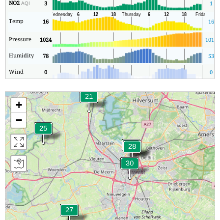
NO2
3
1
AQI
Temp
16
16
Pressure
1024
1012
Humidity
78
53
Wind
0
0
+
−