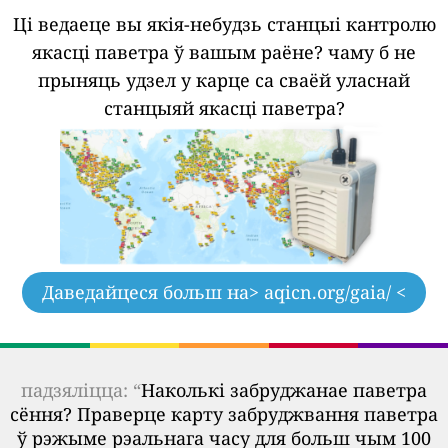
Ці ведаеце вы якія-небудзь станцыі кантролю
якасці паветра ў вашым раёне?
чаму б не
прыняць удзел у карце са сваёй уласнай
станцыяй якасці паветра?
Даведайцеся больш на
> aqicn.org/gaia/ <
падзяліцца: “
Наколькі забруджанае паветра
сёння? Праверце карту забруджвання паветра
ў рэжыме рэальнага часу для больш чым 100