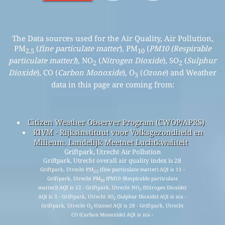
The Data sources used for the Air Quality, Air Pollution,
PM
(
fine particulate matter
), PM
(
PM10 (Respirable
2.5
10
particulate matter)
), NO
(
Nitrogen Dioxide
), SO
(
Sulphur
2
2
Dioxide
), CO (
Carbon Monoxide
), O
(
Ozone
) and Weather
3
data in this page are coming from:
Citizen Weather Observer Program (CWOP/APRS)
RIVM - Rijksinstituut voor Volksgezondheid en
Milieum, Landelijk Meetnet Luchtkwaliteit
Griftpark, Utrecht Air Pollution
Griftpark, Utrecht overall air quality index is 28
Griftpark, Utrecht PM
(fine particulate matter) AQI is 11 -
2.5
Griftpark, Utrecht PM
(PM10 (Respirable particulate
10
matter)) AQI is 12 - Griftpark, Utrecht NO
(Nitrogen Dioxide)
2
AQI is 3 - Griftpark, Utrecht SO
(Sulphur Dioxide) AQI is n/a -
2
Griftpark, Utrecht O
(Ozone) AQI is 28 - Griftpark, Utrecht
3
CO (Carbon Monoxide) AQI is n/a -