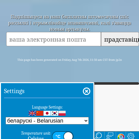
Падпішыцеся на наш бясплатны штомесячны спіс
рассылкі і атрымлівайце апавяшчэнні, калі з'явяцца
новыя артыкулы.
прадставіц
This page has been generated on Friday, Aug 7th 2026, 11:50 am CST from jp2n
Settings
Language Settings:
Temperature unit:
дадому
тут
Celsius