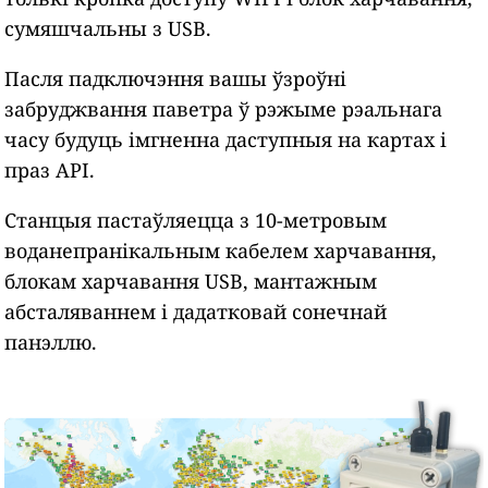
сумяшчальны з USB.
Пасля падключэння вашы ўзроўні
забруджвання паветра ў рэжыме рэальнага
часу будуць імгненна даступныя на картах і
праз API.
Станцыя пастаўляецца з 10-метровым
воданепранікальным кабелем харчавання,
блокам харчавання USB, мантажным
абсталяваннем і дадатковай сонечнай
панэллю.