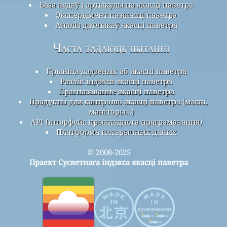
База ведаў і артыкулы па якасці паветра
Эксперымент па якасці паветра
Аналіз датчыкаў якасці паветра
Часта задаюць пытанні
Крыніца дадзеных аб якасці паветра
Разлік індэкса якасці паветра
Прагназаванне якасці паветра
Прадукты для кантролю якасці паветра (маскі,
маніторы…)
API (інтэрфейс прыкладнога праграмавання)
Платформа гістарычных даных
© 2008-2025
Праект Сусветнага індэкса якасці паветра