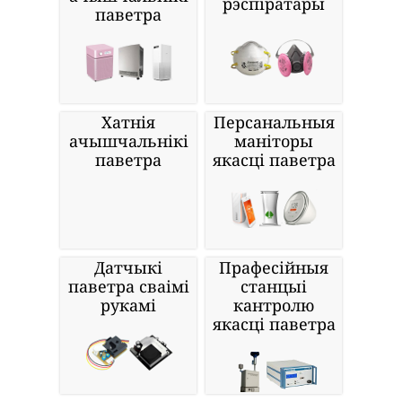
рэспіратары
паветра
Хатнія
Персанальныя
ачышчальнікі
маніторы
паветра
якасці паветра
Датчыкі
Прафесійныя
паветра сваімі
станцыі
рукамі
кантролю
якасці паветра