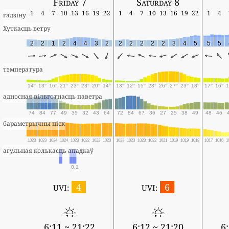
Friday 7
Saturday 8
1
4
7
10
13
16
19
22
1
4
7
10
13
16
19
22
1
4
гадзіну
Хуткасць ветру
2
2
1
2
4
4
3
2
2
2
2
2
2
3
4
5
5
5
тэмпература
14°
13°
16°
21°
23°
23°
20°
14°
13°
12°
15°
23°
26°
27°
23°
18°
17°
16°
1
адносная вільготнасць паветра
74
84
77
49
35
32
43
64
72
84
67
36
27
25
38
49
48
46
бараметрычны ціск
1023
1023
1024
1024
1023
1022
1022
1023
1023
1023
1023
1022
1021
1019
1019
1018
1017
1016
1
агульная колькасць ападкаў
0.1
4
6
UVI:
UVI:
6:11 ~ 21:22
6:12 ~ 21:20
6