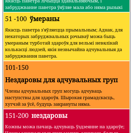
Якасць паветра лічыцца здавальняючым, і
забруджванне паветра ўяўляе мала або няма рызыкі
51 -100
ўмераны
Якасць паветра з'яўляецца прымальным; Аднак, для
некаторых забруджвальных рэчываў можа быць
умераным турботай здароўя для вельмі невялікай
колькасці людзей, якія незвычайна адчувальныя да
забруджвання паветра.
101-150
Нездаровы для адчувальных груп
Члены адчувальных груп могуць адчуваць
наступствы для здароўя. Шырокая грамадскасць,
хутчэй за ўсё, будуць закрануты няма.
151-200
нездаровы
Кожны можа пачаць адчуваць ўздзеянне на здароўе;
Члены адчувальных груп могуць адчуваць больш