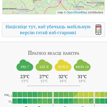
map ©
OpenStreetMap
contributors
Націсніце тут, каб убачыць мабільную
версію гэтай вэб-старонкі
Прагноз якасці паветра
FRI 7
SAT 8
SUN 9
MON 10
23°C
27°C
32°C
31°C
13°C
12°C
16°C
18°C
PM
2.5
O
3