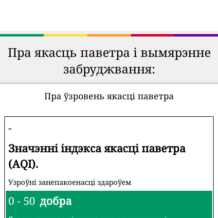
Пра якасць паветра і вымярэнне
забруджвання:
Пра ўзровень якасці паветра
-
Значэнні індэкса якасці паветра
(AQI).
Узроўні занепакоенасці здароўем
0 - 50
добра