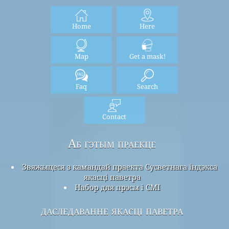
Home
Here
Map
Get a mask!
Faq
Search
Contact
Аб гэтым праекце
Звяжыцеся з камандай праекта Сусветнага індэкса
якасці паветра
Набор для прэсы і СМІ
даследаванне якасці паветра