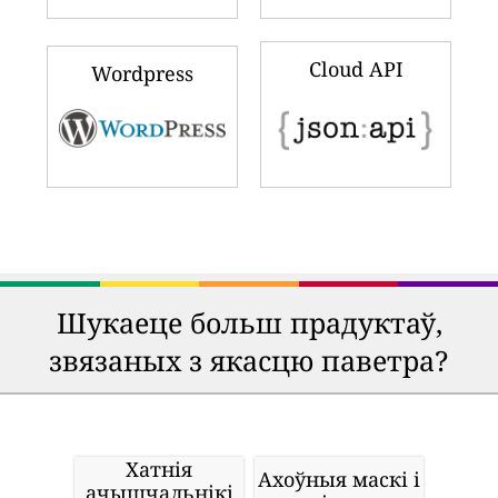
Cloud API
Wordpress
Шукаеце больш прадуктаў,
звязаных з якасцю паветра?
Хатнія
Ахоўныя маскі і
ачышчальнікі