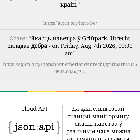
краін.
”
https://aqicn.org/here/be/
Share
: “
Якасць паветра ў Griftpark, Utrecht
складае
добра
- on Friday, Aug 7th 2026, 00:00
am
”
https://aqicn.org/snapshot/netherland/utrecht/griftpark/2026
0807-00/be/?cs
Cloud API
Да дадзеных гэтай
станцыі маніторынгу
якасці паветра ў
рэальным часе можна
атрымаць праграмны