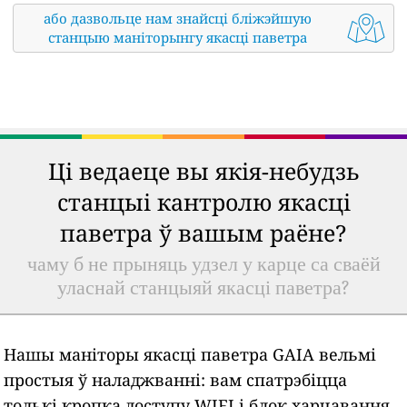
або дазвольце нам знайсці бліжэйшую
станцыю маніторынгу якасці паветра
Ці ведаеце вы якія-небудзь
станцыі кантролю якасці
паветра ў вашым раёне?
чаму б не прыняць удзел у карце са сваёй
уласнай станцыяй якасці паветра?
Нашы маніторы якасці паветра GAIA вельмі
простыя ў наладжванні: вам спатрэбіцца
толькі кропка доступу WIFI і блок харчавання,