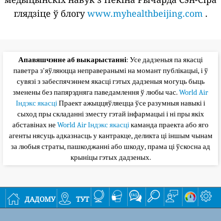
глядзіце ў блогу
www.myhealthbeijing.com
.
Апавяшчэнне аб выкарыстанні
: Усе дадзеныя па якасці
паветра з'яўляюцца неправеранымі на момант публікацыі, і ў
сувязі з забеспячэннем якасці гэтых дадзеныя могуць быць
зменены без папярэдняга паведамлення ў любы час.
World Air
Індэкс якасці
Праект ажыццяўляецца ўсе разумныя навыкі і
сыход пры складанні зместу гэтай інфармацыі і ні пры якіх
абставінах не
World Air Індэкс якасці
каманда праекта або яго
агенты нясуць адказнасць у кантракце, деликта ці іншым чынам
за любыя страты, пашкоджанні або шкоду, прама ці ўскосна ад
крыніцы гэтых дадзеных.
дадому
тут