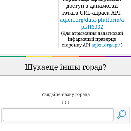
доступ з дапамогай
гэтага URL-адраса API:
aqicn.org/data-platform/a
pi/H6332
(
Для атрымання дадатковай
інфармацыі праверце
старонку API:
aqicn.org/api/
)
Шукаеце іншы горад?
Увядзіце назву горада
↓ ↓ ↓