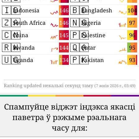
🇮🇩
🇧🇩
146
104
Indonesia
Bangladesh
🇿🇦
🇳🇬
146
97
South Africa
Nigeria
🇨🇳
🇵🇸
145
96
China
Palestine
🇷🇼
🇶🇦
144
95
Rwanda
Qatar
🇺🇬
🇵🇰
134
93
Uganda
Pakistan
Ranking updated некалькі секунд таму
(7 жнів 2026 г., 03:49)
Спампуйце віджэт індэкса якасці
паветра ў рэжыме рэальнага
часу для: