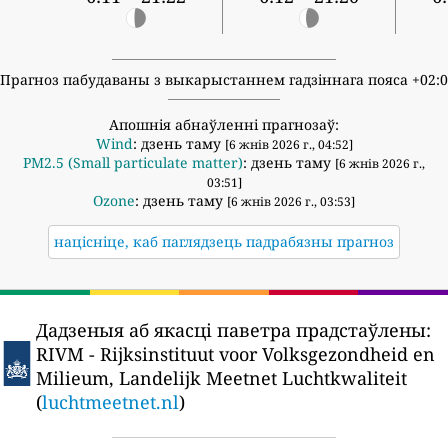
Прагноз пабудаваны з выкарыстаннем гадзіннага пояса +02:
Апошнія абнаўленні прагнозаў:
Wind
: дзень таму
[6 жнів 2026 г., 04:52]
PM2.5 (Small particulate matter)
: дзень таму
[6 жнів 2026 г.,
03:51]
Ozone
: дзень таму
[6 жнів 2026 г., 03:53]
націсніце, каб паглядзець падрабязны прагноз
Дадзеныя аб якасці паветра прадстаўлены:
RIVM - Rijksinstituut voor Volksgezondheid en
Milieum, Landelijk Meetnet Luchtkwaliteit
(
luchtmeetnet.nl
)