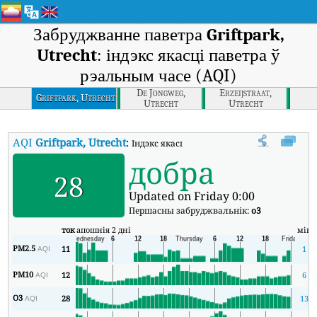
Забруджванне паветра
Griftpark,
Utrecht
: індэкс якасці паветра ў
рэальным часе (AQI)
De Jongweg,
Erzeijstraat,
Griftpark, Utrecht
Utrecht
Utrecht
AQI
Griftpark, Utrecht
:
Індэкс якасці паветра Griftpark, Utrecht у 
добра
28
Updated on Friday 0:00
Першасны забруджвальнік:
o3
ток
апошнія 2 дні
мін
PM2.5
11
1
AQI
PM10
12
6
AQI
O3
28
13
AQI