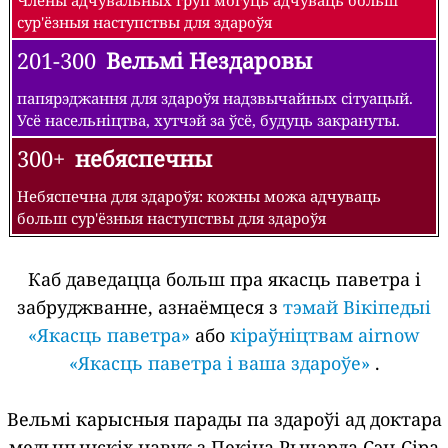
сур'ёзныя наступствы для здароўя
201-300
Вельмі Нездаровы
папярэджання для здароўя надзвычайных сітуацый.
Усё насельніцтва, хутчэй за ўсё, будуць закрануты.
300+
небяспечны
Небяспечна для здароўя: кожны можа адчуваць
больш сур'ёзныя наступствы для здароўя
Каб даведацца больш пра якасць паветра і
забруджванне, азнаёмцеся з
тэмай Вікіпедыі
«Якасць паветра»
або
кіраўніцтвам airnow
«Якасць паветра і ваша здароўе»
.
Вельмі карысныя парады па здароўі ад доктара
медыцынскіх навук з Пекіна Рычарда Сэн-Сіра