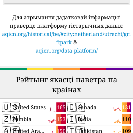
Для атрымання дадатковай інфармацыі
праверце платформу гістарычных даных:
aqicn.org/historical/be/#city:netherland/utrecht/gri
ftpark
&
aqicn.org/data-platform/
Рэйтынг якасці паветра па
краінах
🇺🇸
🇨🇦
165
131
United States
Canada
🇿🇲
🇮🇳
153
110
Zambia
India
🇦🇪
🇹🇯
150
109
United Arab Emirates
Tajikistan