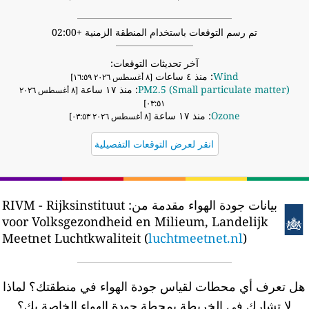
تم رسم التوقعات باستخدام المنطقة الزمنية +02:00
آخر تحديثات التوقعات:
Wind
: منذ ٤ ساعات
[٨ أغسطس ٢٠٢٦ ١٦:٥٩]
PM2.5 (Small particulate matter)
: منذ ١٧ ساعة
[٨ أغسطس ٢٠٢٦
٠٣:٥١]
Ozone
: منذ ١٧ ساعة
[٨ أغسطس ٢٠٢٦ ٠٣:٥٣]
انقر لعرض التوقعات التفصيلية
بيانات جودة الهواء مقدمة من:
RIVM - Rijksinstituut
voor Volksgezondheid en Milieum, Landelijk
Meetnet Luchtkwaliteit (
luchtmeetnet.nl
)
ل تعرف أي محطات لقياس جودة الهواء في منطقتك؟
لماذا
لا تشارك في الخريطة بمحطة جودة الهواء الخاصة بك؟