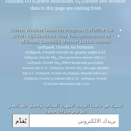
Dioxide
), CO (
Carbon Monoxide
), O
(
Ozone
) and Weather
3
data in this page are coming from:
Citizen Weather Observer Program (CWOP/APRS)
RIVM - Rijksinstituut voor Volksgezondheid en
Milieum, Landelijk Meetnet Luchtkwaliteit
Griftpark, Utrecht Air Pollution
Griftpark, Utrecht overall air quality index is 35
Griftpark, Utrecht PM
(fine particulate matter) AQI is 5 -
2.5
Griftpark, Utrecht PM
(PM10 (Respirable particulate
10
matter)) AQI is 11 - Griftpark, Utrecht NO
(Nitrogen Dioxide)
2
AQI is 2 - Griftpark, Utrecht SO
(Sulphur Dioxide) AQI is n/a -
2
Griftpark, Utrecht O
(Ozone) AQI is 35 - Griftpark, Utrecht
3
CO (Carbon Monoxide) AQI is n/a -
اشترك في قائمتنا البريدية الشهرية المجانية، واحصل على إشعار
عند توفر مقالات جديدة.
يُقدِّم