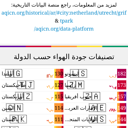
لمزيد من المعلومات، راجع منصة البيانات التاريخية:
aqicn.org/historical/ar/#city:netherland/utrecht/grif
&
tpark
aqicn.org/data-platform/
تصنيفات جودة الهواء حسب الدولة
🇺🇬
🇱🇸
1
130
182
ليسوتو
أوغندا
🇹🇯
🇿🇲
8
127
173
زامبيا
طاجيكستان
🇺🇿
🇿🇦
8
115
157
جنوب أفريقيا
أوزبكستان
🇨🇳
🇦🇪
3
114
149
الإمارات العربية المتحدة
الصين
🇵🇰
🇺🇸
2
111
144
الولايات المتحدة
باكستان