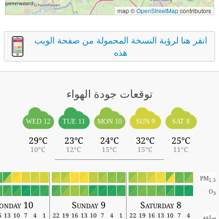
map ©
OpenStreetMap
contributors
انقر هنا لرؤية النسخة المحمولة من صفحة الويب
هذه
توقعات جودة الهواء
WED 12
TUE 11
MON 10
SUN 9
SAT 8
29°C
23°C
24°C
32°C
25°C
10°C
12°C
15°C
15°C
11°C
PM
2.5
O
3
onday 10
Sunday 9
Saturday 8
16
13
10
7
4
1
22
19
16
13
10
7
4
1
22
19
16
13
10
7
4
ساعة