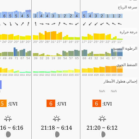
سرعة الرياح
5
6
5
5
4
5
3
4
4
3
1
2
2
4
5
4
3
2
1
1
2
درجة حرارة
3°
24°
23°
20°
18°
20°
20°
25°
28°
31°
27°
18°
16°
15°
17°
22°
25°
25°
22°
15°
11°
الرطوبة النسبية
40
49
49
71
67
54
39
32
26
19
30
54
57
65
68
43
32
34
41
67
78
الضغط الجوي
019
1018
1016
1013
1011
1012
1012
1012
1012
1013
1014
1014
1015
1017
1018
1018
1020
1021
1023
1023
1023
إجمالي هطول الأمطار
.1
NaN
NaN
5
6
6
UVI:
UVI:
UVI:
6:16 ~ 21:16
6:14 ~ 21:18
6:12 ~ 21:20