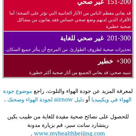
151-200
غير صحي
قد يعاني معظم الناس من الآثار الجانبية التي تؤثر على الصحة؛ أما
الأفراد الذين لديهم وضع صحي حساس فقد يعانون من مشاكل
صحية خطيرة
201-300
غير صحي للغاية
تحذيرات صحية لظروف الطوارئ. من المرجح أن يتأثر جميع السكان.
300+
خطير
تنبيه صحي: قد يعاني الجميع من آثار صحية أكثر خطورة
لمعرفة المزيد عن جودة الهواء والتلوث، راجع
موضوع جودة
الهواء في ويكيبيديا
أو
دليل airnow لجودة الهواء وصحتك
.
للحصول على نصائح صحية مفيدة للغاية من طبيب بكين
ريتشارد سانت سير، قم بزيارة مدونة
.
www.myhealthbeijing.com