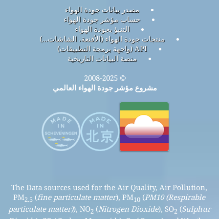
مصدر بيانات جودة الهواء
حساب مؤشر جودة الهواء
التنبؤ بجودة الهواء
منتجات جودة الهواء (الأقنعة، الشاشات...)
API (واجهة برمجة التطبيقات)
منصة البيانات التاريخية
© 2008-2025
مشروع مؤشر جودة الهواء العالمي
The Data sources used for the Air Quality, Air Pollution,
PM
(
fine particulate matter
), PM
(
PM10 (Respirable
2.5
10
particulate matter)
), NO
(
Nitrogen Dioxide
), SO
(
Sulphur
2
2