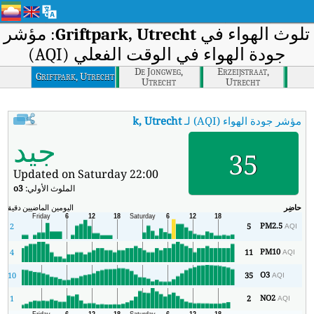
تلوث الهواء في
Griftpark, Utrecht
: مؤشر
جودة الهواء في الوقت الفعلي (AQI)
De Jongweg,
Erzeijstraat,
Griftpark, Utrecht
Utrecht
Utrecht
مؤشر جودة الهواء (AQI) لـ
Griftpark, Utrecht
.
:
مؤشر جودة الهواء في الوقت الفعلي (AQI) في 
جيد
35
Updated on Saturday 22:00
الملوث الأولي:
o3
حاضِر
اليومين الماضيين
دقيقة
ال
PM2.5
2
5
AQI
PM10
4
11
AQI
O3
10
35
AQI
NO2
1
2
AQI