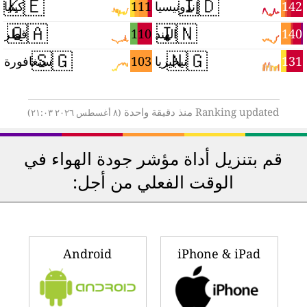
🇰🇪
🇮🇩
8
111
142
إندونيسيا
كينيا
🇶🇦
🇮🇳
5
110
140
الهند
قطر
🇸🇬
🇳🇬
2
103
131
نيجيريا
سنغافورة
Ranking updated منذ دقيقة واحدة
(٨ أغسطس ٢٠٢٦ ٢١:٠٣)
قم بتنزيل أداة مؤشر جودة الهواء في
الوقت الفعلي من أجل:
Android
iPhone & iPad