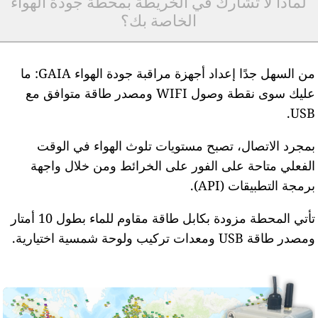
لماذا لا تشارك في الخريطة بمحطة جودة الهواء
الخاصة بك؟
من السهل جدًا إعداد أجهزة مراقبة جودة الهواء GAIA: ما
عليك سوى نقطة وصول WIFI ومصدر طاقة متوافق مع
USB
مجرد الاتصال، تصبح مستويات تلوث الهواء في الوقت
لفعلي متاحة على الفور على الخرائط ومن خلال واجهة
رمجة التطبيقات (API).
تأتي المحطة مزودة بكابل طاقة مقاوم للماء بطول 10 أمتار
مصدر طاقة USB ومعدات تركيب ولوحة شمسية اختيارية.