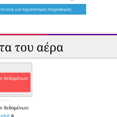
τε κλικ για περισσότερες πληροφορίες
ητα του αέρα
ών δεδομένων
ν δεδομένων:
enhil
&