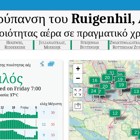
ρύπανση του
Ruigenhil,
οιότητας αέρα σε πραγματικό χ
Hogeweg,
Julianastraat,
Strijensas
Zwartewaalstra
Ridderkerk
Moerdijk
Buitendijk
Rotterdam Zui
της ποιότητας αέρα σε πραγματικό χρόνο (AQI) της Ruigenhil, Alblasserdam.
+
αλός
−
ed on Friday 7:00
ασία:
17
°C
ελάχ
Μέγιστη
7
30
12
35
9
33