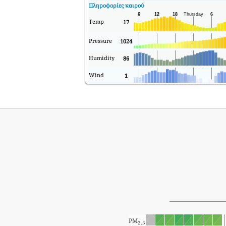
Πληροφορίες καιρού
Temp
17
Pressure
1024
Humidity
86
Wind
1
PM
2.5