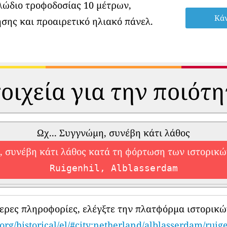
λώδιο τροφοδοσίας 10 μέτρων,
Κάν
σης και προαιρετικό ηλιακό πάνελ.
οιχεία για την ποιότ
Ωχ... Συγγνώμη, συνέβη κάτι λάθος
 συνέβη κάτι λάθος κατά τη φόρτωση των ιστορικ
Ruigenhil, Alblasserdam
τερες πληροφορίες, ελέγξτε την πλατφόρμα ιστορικώ
org/historical/el/#city:netherland/alblasserdam/ruig