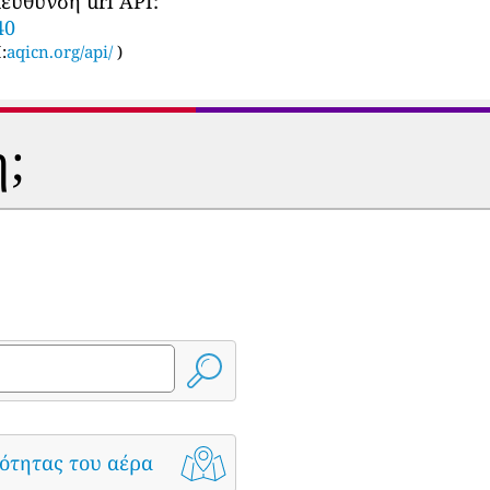
εύθυνση url API:
40
:
aqicn.org/api/
)
η;
ότητας του αέρα