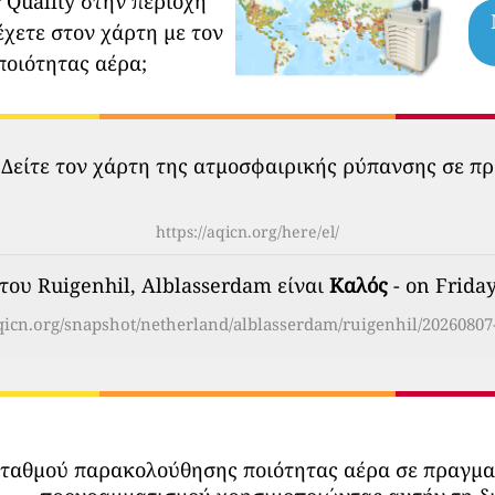
 Quality στην περιοχή
έχετε στον χάρτη με τον
ποιότητας αέρα;
 Δείτε τον χάρτη της ατμοσφαιρικής ρύπανσης σε πρ
https://aqicn.org/here/el/
του Ruigenhil, Alblasserdam είναι
Καλός
- on Friday
aqicn.org/snapshot/netherland/alblasserdam/ruigenhil/20260807-
σταθμού παρακολούθησης ποιότητας αέρα σε πραγμ