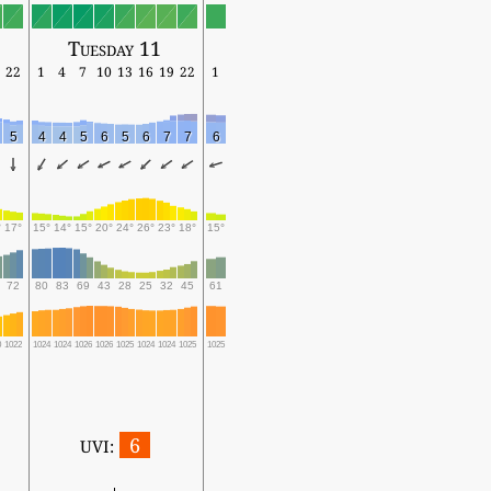
Tuesday 11
22
1
4
7
10
13
16
19
22
1
5
4
4
5
6
5
6
7
7
6
°
17°
15°
14°
15°
20°
24°
26°
23°
18°
15°
72
80
83
69
43
28
25
32
45
61
0
1022
1024
1024
1026
1026
1025
1024
1024
1025
1025
6
UVI: