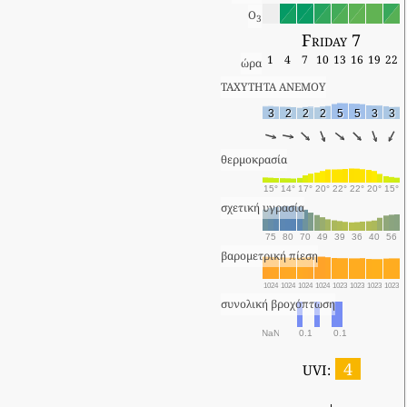
O
3
Friday 7
1
4
7
10
13
16
19
22
ώρα
ΤΑΧΥΤΗΤΑ ΑΝΕΜΟΥ
3
2
2
2
5
5
3
3
θερμοκρασία
15°
14°
17°
20°
22°
22°
20°
15°
σχετική υγρασία
75
80
70
49
39
36
40
56
βαρομετρική πίεση
1024
1024
1024
1024
1023
1023
1023
1023
συνολική βροχόπτωση
NaN
0.1
0.1
4
UVI: