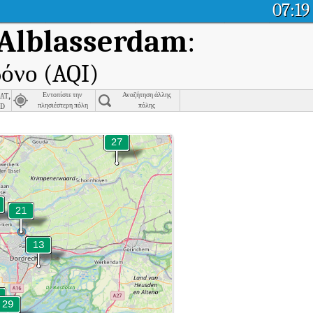
07:19
 Alblasserdam
:
ρόνο (AQI)
at,
Εντοπίστε την
Αναζήτηση άλλης
d
πλησιέστερη πόλη
πόλης