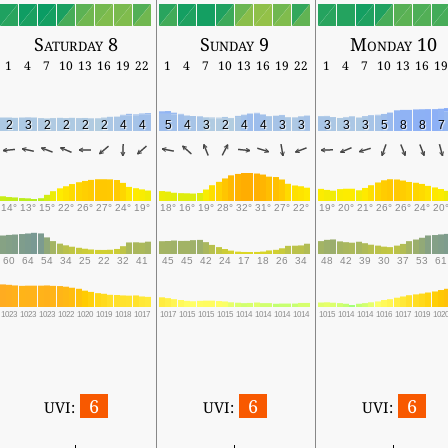
Saturday 8
Sunday 9
Monday 10
1
4
7
10
13
16
19
22
1
4
7
10
13
16
19
22
1
4
7
10
13
16
19
2
3
2
2
2
2
4
4
5
4
3
2
4
4
3
3
3
3
3
5
8
8
7
14°
13°
15°
22°
26°
27°
24°
19°
18°
16°
19°
28°
32°
31°
27°
22°
19°
20°
21°
26°
26°
24°
20
60
64
54
34
25
22
32
41
45
45
42
24
17
18
26
34
48
42
39
30
37
53
61
1023
1023
1023
1022
1020
1019
1018
1017
1017
1015
1015
1015
1014
1014
1014
1014
1015
1014
1014
1016
1017
1019
102
6
6
6
UVI:
UVI:
UVI: