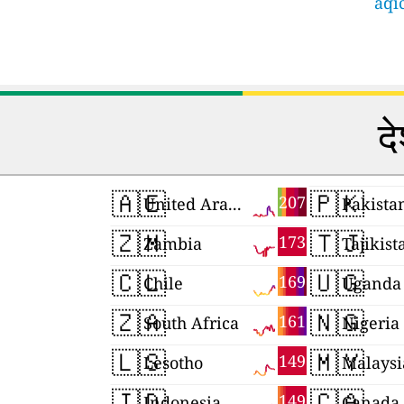
aqi
दे
🇦🇪
🇵🇰
207
United Arab Emirates
Pakista
🇿🇲
🇹🇯
173
Zambia
Tajikist
🇨🇱
🇺🇬
169
Chile
Uganda
🇿🇦
🇳🇬
161
South Africa
Nigeria
🇱🇸
🇲🇾
149
Lesotho
Malaysi
🇮🇩
🇨🇦
149
Indonesia
Canada