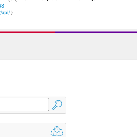
68
/api/
)