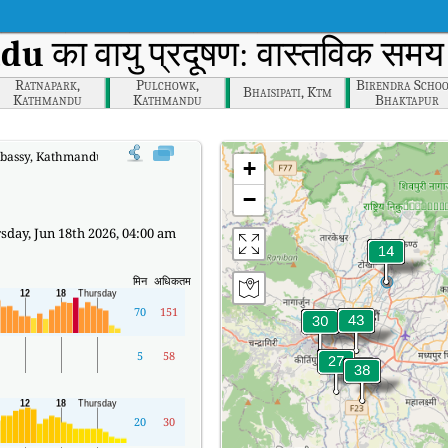
ndu
का वायु प्रदूषण: वास्तविक समय 
Ratnapark,
Pulchowk,
Birendra Schoo
Bhaisipati, Ktm
Kathmandu
Kathmandu
Bhaktapur
assy, Kathmandu का वास्तविक समय वायु गुणवत्ता सूचकांक (AQI)।
+
−
day, Jun 18th 2026, 04:00 am
मिन
अधिकतम
70
151
5
58
20
30