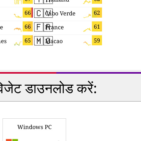
🇨🇻
🇧🇪
66
62
Cabo Verde
Belgium
🇫🇷
🇬🇭
66
61
re
France
Ghana
🇲🇴
🇬🇵
65
59
nes
Macao
Guadelou
विजेट डाउनलोड करें:
Windows PC