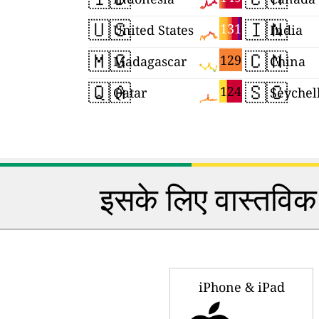
🇺🇸
🇮🇳
131
United States
India
🇲🇬
🇨🇳
129
Madagascar
China
🇶🇦
🇸🇨
124
Qatar
Seychel
इसके लिए वास्तविक 
iPhone & iPad