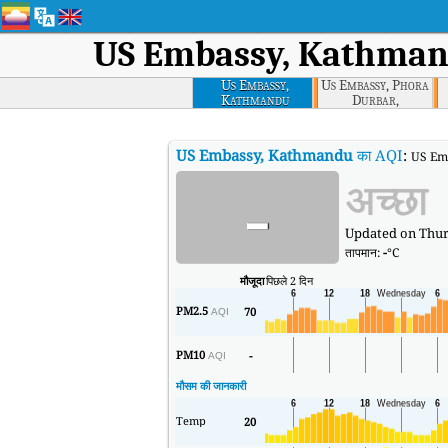
US Embassy, Kathma
Us Embassy,
Us Embassy, Phora
Kathmandu
Durbar,
Kathmandu
US Embassy, Kathmandu
का AQI
:
US Emb
-
अच्छा
Updated on Thurs
तापमान:
-
°C
मौजूदा
पिछले 2 दिन
PM2.5
70
AQI
PM10
-
AQI
मौसम की जानकारी
Temp
20