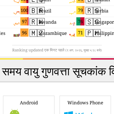
🇧🇷
🇷🇸
100
79
Brazil
Serbia
🇷🇼
🇸🇬
97
76
Rwanda
Singapo
🇲🇿
🇵🇭
96
71
les
Mozambique
Philippi
Ranking updated एक मिनट पहले
(९ अग. २०२६, सुबह ५:२८ बजे)
समय वायु गुणवत्ता सूचकांक 
Android
Windows Phone