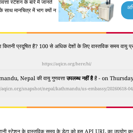
वत्ता स्टेशन के बारे में जानते
अध
के साथ मानचित्र में भाग क्यों न
कितनी प्रदूषित है? 100 से अधिक देशों के लिए वास्तविक समय वायु प्र
https://aqicn.org/here/hi/
ndu, Nepal की वायु गुणवत्ता
उपलब्ध नहीं है
है - on Thursda
://aqicn.org/snapshot/nepal/kathmandu/us-embassy/20260618-04/
िगरानी स्टेशन के वास्तविक समय के डेटा को इस API URL का उपयोग करके