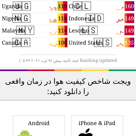
🇺🇬
🇨🇱
1
119
160
Uganda
Chile
🇳🇬
🇮🇩
7
118
149
Nigeria
Indonesia
🇲🇾
🇱🇸
4
114
149
Malaysia
Lesotho
🇨🇦
🇺🇸
1
106
135
Canada
United States
Ranking updated چند ثانیه پیش
(۹ اوت ۲۰۲۶ ۰۵:۴۳)
ویجت شاخص کیفیت هوا در زمان واقعی
را دانلود کنید:
Android
iPhone & iPad