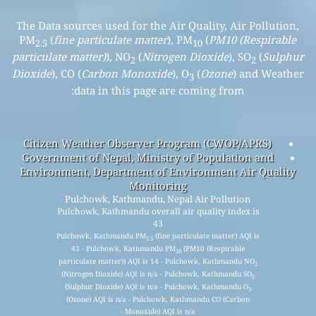
The Data sources used for the Air Quality, Air Pollution,
PM
(
fine particulate matter
), PM
(
PM10 (Respirable
2.5
10
particulate matter)
), NO
(
Nitrogen Dioxide
), SO
(
Sulphur
2
2
Dioxide
), CO (
Carbon Monoxide
), O
(
Ozone
) and Weather
3
data in this page are coming from:
Citizen Weather Observer Program (CWOP/APRS)
Government of Nepal, Ministry of Population and
Environment, Department of Environment Air Quality
Monitoring
Pulchowk, Kathmandu, Nepal Air Pollution
Pulchowk, Kathmandu overall air quality index is
43
Pulchowk, Kathmandu PM
(fine particulate matter) AQI is
2.5
43 - Pulchowk, Kathmandu PM
(PM10 (Respirable
10
particulate matter)) AQI is 14 - Pulchowk, Kathmandu NO
2
(Nitrogen Dioxide) AQI is n/a - Pulchowk, Kathmandu SO
2
(Sulphur Dioxide) AQI is n/a - Pulchowk, Kathmandu O
3
(Ozone) AQI is n/a - Pulchowk, Kathmandu CO (Carbon
Monoxide) AQI is n/a -