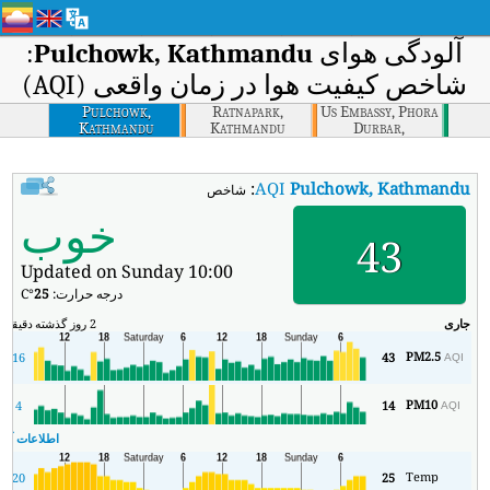
آلودگی هوای
Pulchowk, Kathmandu
:
شاخص کیفیت هوا در زمان واقعی (AQI)
Pulchowk,
Ratnapark,
Us Embassy, Phora
Kathmandu
Kathmandu
Durbar,
Kathmandu
:
AQI
Pulchowk, Kathmandu
شاخص کیفیت هوای بی‌درنگ Pulchowk, Kathmandu (AQI).
خوب
43
Updated on Sunday 10:00
درجه حرارت:
25
°C
جاری
2 روز گذشته
دقیقه
حد
PM2.5
16
43
AQI
PM10
4
14
AQI
اطلاعات آب و
Temp
20
25