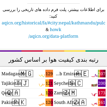
برای اطلاعات بیشتر، پلت فرم داده های تاریخی را بررسی
کنید:
aqicn.org/historical/fa/#city:nepal/kathmandu/pulc
&
howk
aqicn.org/data-platform/
رتبه بندی کیفیت هوا بر اساس کشور
🇲🇬
🇦🇪
4
129
207
Madagascar
United Arab Emirates
🇹🇯
🇸🇨
1
121
200
Tajikistan
Seychelles
🇶🇦
🇿🇲
3
120
173
Qatar
Zambia
🇵🇰
🇿🇦
2
120
161
Pakistan
South Africa