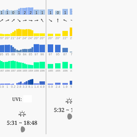
1
1
0
1
2
2
1
1
1
0
1
1
3
2
20°
20°
21°
24°
24°
24°
20°
20°
20°
20°
22°
25°
25°
22°
95
95
89
79
84
85
97
96
97
95
87
76
80
91
1007
1006
1007
1006
1005
1004
1006
1006
1005
1005
1006
1005
1003
1003
0.9
1
0.2
2.8
3.3
8.1
1.4
4.9
0.9
2.4
1.9
5.9
6.9
9.4
0
UVI:
5:32 ~ 18:47
5:31 ~ 18:48