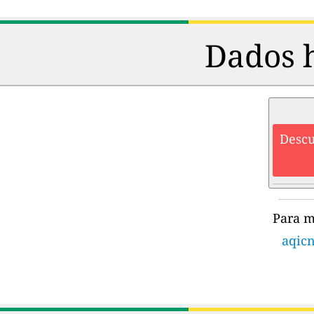
Dados h
Descu
Para m
aqicn