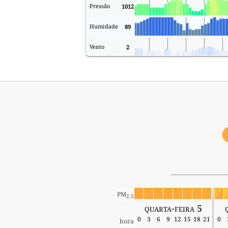
Pressão
1012
Humidade
89
Vento
2
PM
2.5
quarta-feira 5
0
3
6
9
12
15
18
21
0
hora