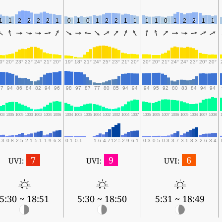
1
1
2
2
2
2
1
0
1
0
1
2
2
1
1
1
1
0
1
2
2
1
1
0°
20°
23°
23°
24°
21°
20°
19°
18°
21°
24°
25°
23°
21°
20°
20°
20°
21°
24°
24°
23°
20°
20°
97
94
86
84
82
94
96
98
97
87
77
80
85
94
94
94
95
92
80
83
84
94
94
003
1005
1005
1003
1002
1004
1006
1004
1003
1005
1004
1002
1002
1004
1007
1005
1005
1007
1006
1005
1004
1007
1008
.3
0.8
2.5
2.1
5.1
1.9
6.3
0.1
0.1
1.6
4.7
12.5
2.9
6.1
0.3
0.5
0.3
3.7
3.1
8.3
2.6
3.4
7
9
6
UVI:
UVI:
UVI:
5:30 ~ 18:51
5:30 ~ 18:50
5:31 ~ 18:49