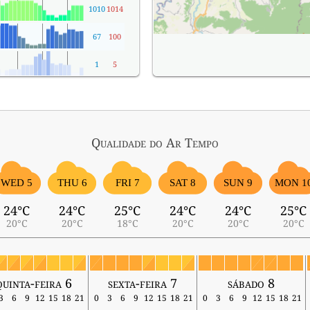
1010
1014
67
100
1
5
Qualidade do Ar
Tempo
WED 5
THU 6
FRI 7
SAT 8
SUN 9
MON 1
24°C
24°C
25°C
24°C
24°C
25°C
20°C
20°C
18°C
20°C
20°C
20°C
quinta-feira 6
sexta-feira 7
sábado 8
3
6
9
12
15
18
21
0
3
6
9
12
15
18
21
0
3
6
9
12
15
18
21