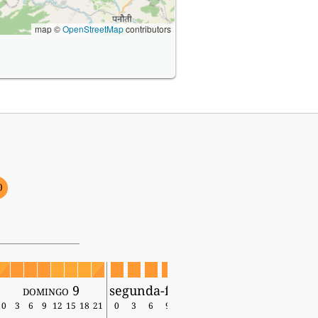
map ©
OpenStreetMap
contributors
0
domingo 9
segunda-feira 10
0
3
6
9
12
15
18
21
0
3
6
9
12
15