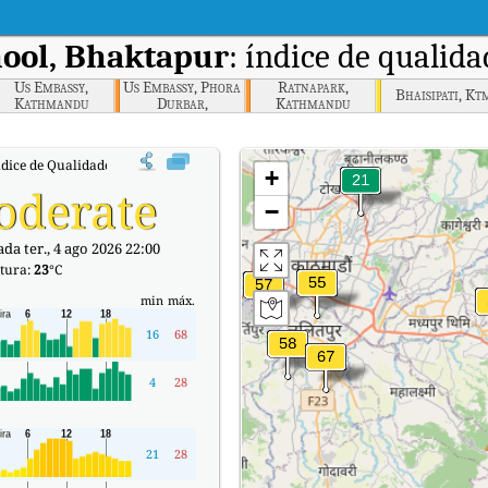
hool, Bhaktapur
: índice de qualid
Us Embassy,
Us Embassy, Phora
Ratnapark,
Bhaisipati, Kt
Kathmandu
Durbar,
Kathmandu
Kathmandu
ndice de Qualidade do Ar (IQA) em tempo real em Birendra School, Bhaktapur.
+
oderate
−
da ter., 4 ago 2026 22:00
tura:
23
°C
min
máx.
16
68
4
28
21
28