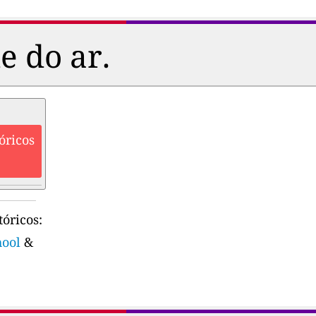
e do ar.
óricos
óricos:
hool
&