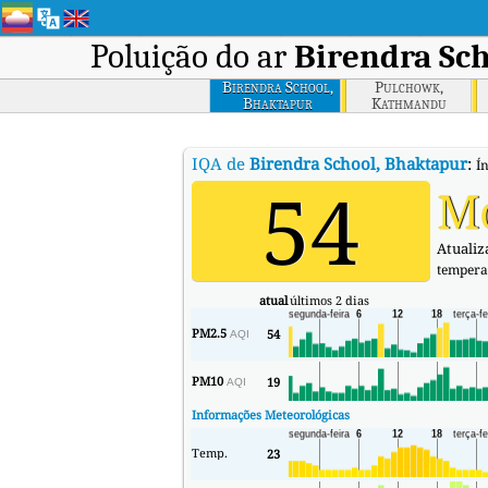
Poluição do ar
Birendra Sc
Birendra School,
Pulchowk,
Bhaktapur
Kathmandu
IQA de
Birendra School, Bhaktapur
:
Í
54
M
Atualiza
tempera
atual
últimos 2 dias
PM2.5
54
AQI
PM10
19
AQI
Informações Meteorológicas
Temp.
23