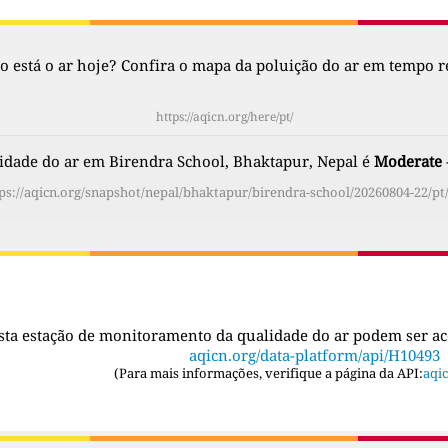
 está o ar hoje? Confira o mapa da poluição do ar em tempo re
https://aqicn.org/here/pt/
idade do ar em Birendra School, Bhaktapur, Nepal é
Moderate
ps://aqicn.org/snapshot/nepal/bhaktapur/birendra-school/20260804-22/pt
sta estação de monitoramento da qualidade do ar podem ser a
aqicn.org/data-platform/api/H10493
(
Para mais informações, verifique a página da API:
aqic