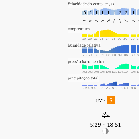
Velocidade do vento 
 (m / s) 
0
1
1
1
1
1
2
2
1
temperatura
20°
20°
22°
23°
24°
22°
20°
20°
20°
2
humidade relativa
90
91
86
83
80
89
94
96
97
pressão barométrica
1005
1004
1005
1004
1002
1001
1004
1006
1004
1
precipitação total
0.5
0.9
0.1
2
2.3
5.8
1.8
4.1
0.6
1
5
UVI:
5:29 ~ 18:51